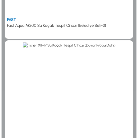
0533 061 73 68
0533 206 6086
0212 222 12 61
0332 321 45 59
© 2024 Tevafuk Elektronik LTD. ŞTİ.
Dedektör Dünyası, lider dünya markası dedektörlerin
FAST
Türkiye distribitörü olan Tevafuk Elektronik LTD. ŞTİ. resmi satış kanalıdır.
Fast Aqua M200 Su Kaçak Tespit Cihazı (Belediye Seti-3)