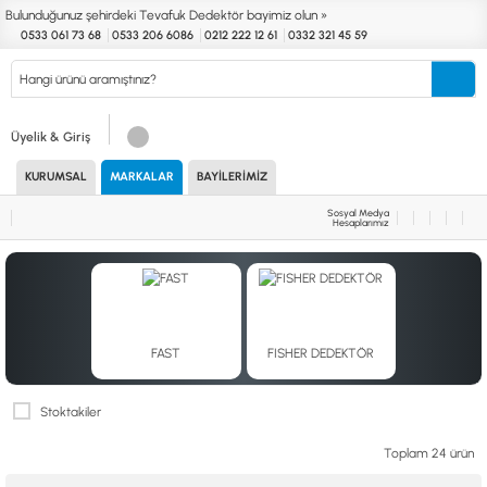
Bulunduğunuz şehirdeki Tevafuk Dedektör bayimiz olun »
0533 061 73 68
0533 206 6086
0212 222 12 61
0332 321 45 59
Kurumsal
Markalar
Bayilerimiz
Teknik Servis
İletişim
Üyelik & Giriş
KURUMSAL
MARKALAR
BAYILERIMIZ
Define
Endüstri
Güvenlik
Altın Eleme
Dedektörleri
Dedektörleri
Dedektörleri
Kitleri
Sosyal Medya
Hesaplarımız
MARKALAR
KULLANIM ALANLARI
XP
NUGGET DEDEKTÖRLERİ
RUTUS DEDEKTÖR
PİNPOİNTER & SCUBA
FISHER
PULSE SİSTEMLER
TEKNETICS
SU GEÇİRMEZ DEDEKTÖRLER
FAST
FISHER DEDEKTÖR
MINELAB
TEK PARA & HOBİ DEDEKTÖRLERİ
GARRETT
YENİ BAŞLAYANLAR İÇİN
NOKTA
Stoktakiler
LORENZ
Toplam 24 ürün
DETECH
AKSESUARLAR (ÇEŞİT)
AKSESUARLAR (MARKA)