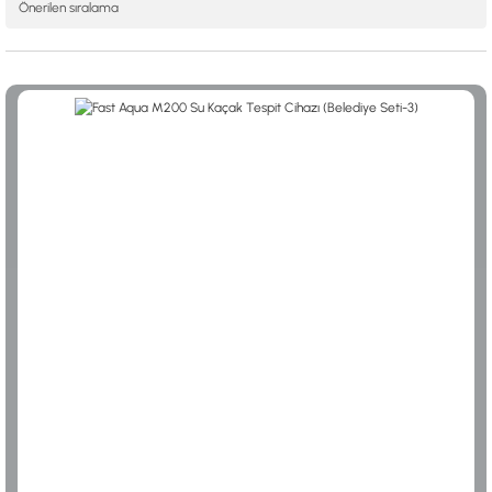
ALTIN ELEME KİTLERİ
XP
ANA ÜNİTELER
RUTUS DEDEKTÖR
ARAMA BAŞLIKLARI
FISHER
BAŞLIK KORUMA KILIFLARI
TEKNETICS
BATARYA, PİL ve ŞARJ ALETLERİ
MINELAB
KULAKLIKLAR VE KULAKLIK BAĞLANTI
GARRETT
AKSESUARLARI
NOKTA
ŞAFTLAR VE ŞAFT AKSESUARLARI
DETECH
SU ALTI VE DİĞER AKSESUARLAR
TAŞIMA ÇANTASI &BULUNTU KESESİ &
KILIFLAR
KONYA Showroom
İSTANBUL Showroom
İhasaniye Mahallesi Vatan Caddesi Adalhan
H.Rıfat PAşa Mah. Yüzer Havuz Sk. Perpa
İş Hanı 15/704 Selçuklu/KONYA
Ticaret Merkezi B Blok Kat: 5 No: 160 Şişli/
İSTANBUL