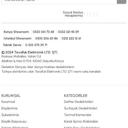
Sosyal Medya
Hesaplarımız
Konya Showroom
0533 061 73 68
0332 321 45 59
İstanbul Showroom
0533 206 60 86
0212 222 12 61
Teknik Servis
0 533 375 39 71
© 2024 Tevafuk Elektronik LTD. ŞTİ.
İhsaniye Mahallesi, Vatan Cd.
Adalhan İş Hanı D:704, 42060 Selçuklu/Konya
Dedektör Dünyası, lider dünya markası dedektörlerin
Türkiye distribitörü olan Tevafuk Elektronik LTD. ŞTİ. resmi satış kanalıdır.
KURUMSAL
KATEGORİLER
Kurumsal
Define Dedektörleri
Bayilerimiz
Su Kaçak Dedektörleri
Şubelerimiz
Termal Kameralar
Bayilik Başvurusu
Kanal Açma Makinaları