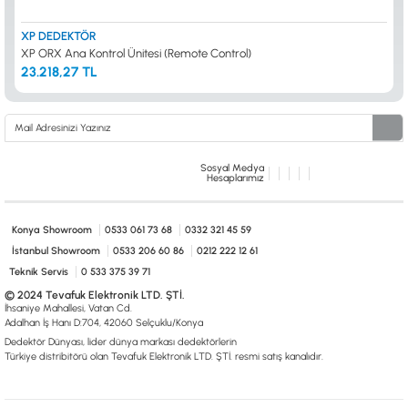
XP DEDEKTÖR
XP ORX Ana Kontrol Ünitesi (Remote Control)
23.218,27 TL
Sosyal Medya
Hesaplarımız
Konya Showroom
0533 061 73 68
0332 321 45 59
İstanbul Showroom
0533 206 60 86
0212 222 12 61
Teknik Servis
0 533 375 39 71
© 2024 Tevafuk Elektronik LTD. ŞTİ.
İhsaniye Mahallesi, Vatan Cd.
Adalhan İş Hanı D:704, 42060 Selçuklu/Konya
Dedektör Dünyası, lider dünya markası dedektörlerin
Türkiye distribitörü olan Tevafuk Elektronik LTD. ŞTİ. resmi satış kanalıdır.