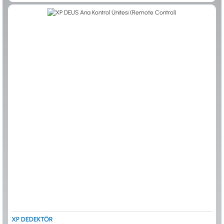
0533 061 73 68
0533 206 6086
0212 222 12 61
0332 321 45 59
© 2024 Tevafuk Elektronik LTD. ŞTİ.
Dedektör Dünyası, lider dünya markası dedektörlerin
Türkiye distribitörü olan Tevafuk Elektronik LTD. ŞTİ. resmi satış kanalıdır.
XP DEDEKTÖR