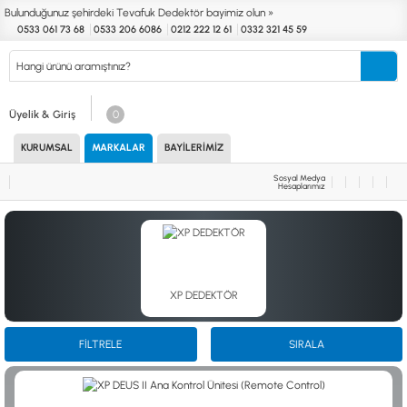
Bulunduğunuz şehirdeki Tevafuk Dedektör bayimiz olun »
0533 061 73 68
0533 206 6086
0212 222 12 61
0332 321 45 59
Kurumsal
Markalar
Bayilerimiz
Teknik Servis
İletişim
Üyelik & Giriş
0
KURUMSAL
MARKALAR
BAYILERIMIZ
Define
Endüstri
Güvenlik
Altın Eleme
Dedektörleri
Dedektörleri
Dedektörleri
Kitleri
Sosyal Medya
Hesaplarımız
MARKALAR
KULLANIM ALANLARI
XP
NUGGET DEDEKTÖRLERİ
RUTUS DEDEKTÖR
PİNPOİNTER & SCUBA
FISHER
PULSE SİSTEMLER
TEKNETICS
SU GEÇİRMEZ DEDEKTÖRLER
XP DEDEKTÖR
MINELAB
TEK PARA & HOBİ DEDEKTÖRLERİ
GARRETT
YENİ BAŞLAYANLAR İÇİN
NOKTA
FİLTRELE
SIRALA
LORENZ
DETECH
AKSESUARLAR (ÇEŞİT)
AKSESUARLAR (MARKA)