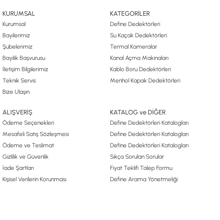
KURUMSAL
KATEGORİLER
Kurumsal
Define Dedektörleri
Bayilerimiz
Su Kaçak Dedektörleri
Şubelerimiz
Termal Kameralar
Bayilik Başvurusu
Kanal Açma Makinaları
İletişim Bilgilerimiz
Kablo Boru Dedektörleri
Teknik Servis
Menhol Kapak Dedektörleri
Bize Ulaşın
ALIŞVERİŞ
KATALOG ve DİĞER
Ödeme Seçenekleri
Define Dedektörleri Katalogları
Mesafeli Satış Sözleşmesi
Define Dedektörleri Katalogları
Ödeme ve Teslimat
Define Dedektörleri Katalogları
Gizlilik ve Güvenlik
Sıkça Sorulan Sorular
İade Şartları
Fiyat Teklifi Talep Formu
Kişisel Verilerin Korunması
Define Arama Yönetmeliği