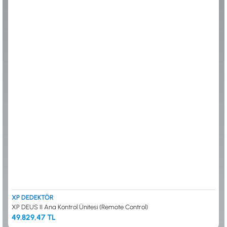
ALTIN ELEME KİTLERİ
XP
ANA ÜNİTELER
RUTUS DEDEKTÖR
ARAMA BAŞLIKLARI
FISHER
BAŞLIK KORUMA KILIFLARI
TEKNETICS
BATARYA, PİL ve ŞARJ ALETLERİ
MINELAB
KULAKLIKLAR VE KULAKLIK BAĞLANTI
GARRETT
AKSESUARLARI
NOKTA
ŞAFTLAR VE ŞAFT AKSESUARLARI
DETECH
SU ALTI VE DİĞER AKSESUARLAR
TAŞIMA ÇANTASI &BULUNTU KESESİ &
KILIFLAR
KONYA Showroom
İSTANBUL Showroom
İhasaniye Mahallesi Vatan Caddesi Adalhan
H.Rıfat PAşa Mah. Yüzer Havuz Sk. Perpa
İş Hanı 15/704 Selçuklu/KONYA
Ticaret Merkezi B Blok Kat: 5 No: 160 Şişli/
İSTANBUL
XP DEDEKTÖR
XP DEUS II Ana Kontrol Ünitesi (Remote Control)
49.829,47 TL