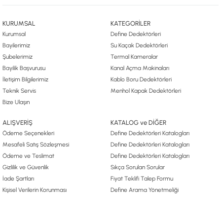
KURUMSAL
KATEGORİLER
Kurumsal
Define Dedektörleri
Bayilerimiz
Su Kaçak Dedektörleri
Şubelerimiz
Termal Kameralar
Bayilik Başvurusu
Kanal Açma Makinaları
İletişim Bilgilerimiz
Kablo Boru Dedektörleri
Teknik Servis
Menhol Kapak Dedektörleri
Bize Ulaşın
ALIŞVERİŞ
KATALOG ve DİĞER
Ödeme Seçenekleri
Define Dedektörleri Katalogları
Mesafeli Satış Sözleşmesi
Define Dedektörleri Katalogları
Ödeme ve Teslimat
Define Dedektörleri Katalogları
Gizlilik ve Güvenlik
Sıkça Sorulan Sorular
İade Şartları
Fiyat Teklifi Talep Formu
Kişisel Verilerin Korunması
Define Arama Yönetmeliği