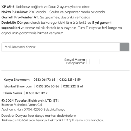
XP MI-6:
Kablosuz bağlantı ve Deus 2 uyumuyla öne çıkar.
Nokta PulseDive:
2’si 1 arada – Scuba ve pinpointer modu bir arada.
Garrett Pro-Pointer AT:
Su geçirmez, dayanıklı ve hassas.
Dedektör Dünyası
olarak bu kategorideki tüm ürünleri 2 ve
5 yıl garanti
seçenekleri
ve sınırsız teknik destek ile sunuyoruz. Tüm Türkiye’ye hızlı kargo ve
orijinal ürün garantisiyle hizmet veriyoruz.
Sosyal Medya
Hesaplarımız
Konya Showroom
0533 061 73 68
0332 321 45 59
İstanbul Showroom
0533 206 60 86
0212 222 12 61
Teknik Servis
0 533 375 39 71
© 2024 Tevafuk Elektronik LTD. ŞTİ.
İhsaniye Mahallesi, Vatan Cd.
Adalhan İş Hanı D:704, 42060 Selçuklu/Konya
Dedektör Dünyası, lider dünya markası dedektörlerin
Türkiye distribitörü olan Tevafuk Elektronik LTD. ŞTİ. resmi satış kanalıdır.