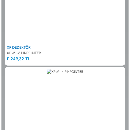
0533 061 73 68
0533 206 6086
0212 222 12 61
0332 321 45 59
© 2024 Tevafuk Elektronik LTD. ŞTİ.
Dedektör Dünyası, lider dünya markası dedektörlerin
Türkiye distribitörü olan Tevafuk Elektronik LTD. ŞTİ. resmi satış kanalıdır.
XP DEDEKTÖR
XP MI-6 PINPOINTER
11.249,32 TL