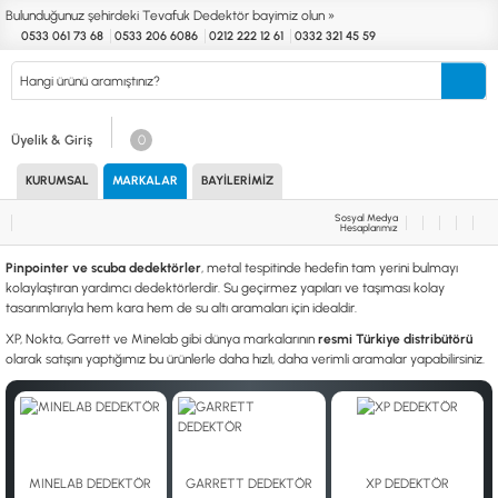
Bulunduğunuz şehirdeki Tevafuk Dedektör bayimiz olun »
0533 061 73 68
0533 206 6086
0212 222 12 61
0332 321 45 59
Kurumsal
Markalar
Bayilerimiz
Teknik Servis
İletişim
Üyelik & Giriş
0
KURUMSAL
MARKALAR
BAYILERIMIZ
Define
Endüstri
Güvenlik
Altın Eleme
Dedektörleri
Dedektörleri
Dedektörleri
Kitleri
Sosyal Medya
Hesaplarımız
MARKALAR
KULLANIM ALANLARI
Pinpointer ve scuba dedektörler
, metal tespitinde hedefin tam yerini bulmayı
XP
NUGGET DEDEKTÖRLERİ
kolaylaştıran yardımcı dedektörlerdir. Su geçirmez yapıları ve taşıması kolay
RUTUS DEDEKTÖR
PİNPOİNTER & SCUBA
tasarımlarıyla hem kara hem de su altı aramaları için idealdir.
FISHER
PULSE SİSTEMLER
XP, Nokta, Garrett ve Minelab gibi dünya markalarının
resmi Türkiye distribütörü
TEKNETICS
SU GEÇİRMEZ DEDEKTÖRLER
olarak satışını yaptığımız bu ürünlerle daha hızlı, daha verimli aramalar yapabilirsiniz.
MINELAB
TEK PARA & HOBİ DEDEKTÖRLERİ
GARRETT
YENİ BAŞLAYANLAR İÇİN
NOKTA
LORENZ
DETECH
MINELAB DEDEKTÖR
GARRETT DEDEKTÖR
XP DEDEKTÖR
AKSESUARLAR (ÇEŞİT)
AKSESUARLAR (MARKA)