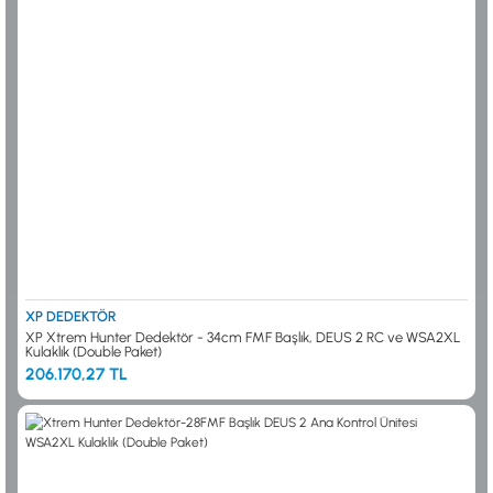
0533 061 73 68
0533 206 6086
0212 222 12 61
0332 321 45 59
© 2024 Tevafuk Elektronik LTD. ŞTİ.
Dedektör Dünyası, lider dünya markası dedektörlerin
Türkiye distribitörü olan Tevafuk Elektronik LTD. ŞTİ. resmi satış kanalıdır.
XP DEDEKTÖR
XP Xtrem Hunter Dedektör - 34cm FMF Başlık, DEUS 2 RC ve WSA2XL
Kulaklık (Double Paket)
206.170,27 TL