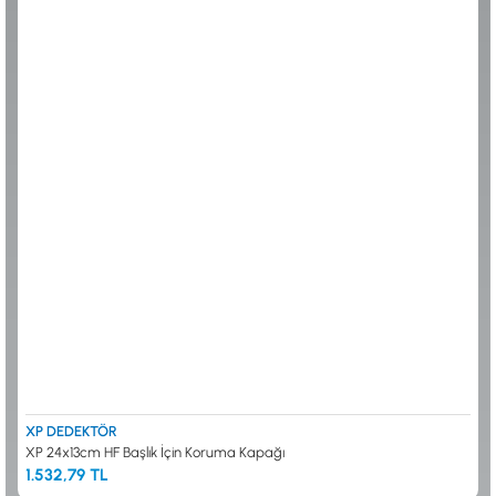
ALTIN ELEME KİTLERİ
XP
ANA ÜNİTELER
RUTUS DEDEKTÖR
ARAMA BAŞLIKLARI
FISHER
BAŞLIK KORUMA KILIFLARI
TEKNETICS
BATARYA, PİL ve ŞARJ ALETLERİ
MINELAB
KULAKLIKLAR VE KULAKLIK BAĞLANTI
GARRETT
AKSESUARLARI
NOKTA
ŞAFTLAR VE ŞAFT AKSESUARLARI
DETECH
SU ALTI VE DİĞER AKSESUARLAR
TAŞIMA ÇANTASI &BULUNTU KESESİ &
KILIFLAR
KONYA Showroom
İSTANBUL Showroom
İhasaniye Mahallesi Vatan Caddesi Adalhan
H.Rıfat PAşa Mah. Yüzer Havuz Sk. Perpa
İş Hanı 15/704 Selçuklu/KONYA
Ticaret Merkezi B Blok Kat: 5 No: 160 Şişli/
İSTANBUL
XP DEDEKTÖR
XP 24x13cm HF Başlık İçin Koruma Kapağı
1.532,79 TL