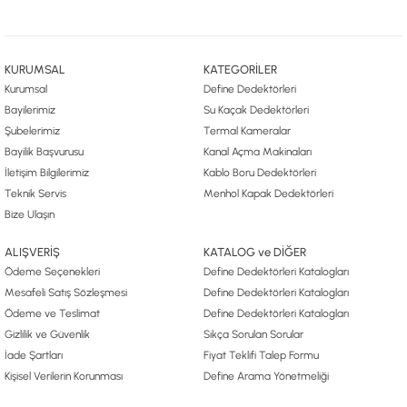
KURUMSAL
KATEGORİLER
Kurumsal
Define Dedektörleri
Bayilerimiz
Su Kaçak Dedektörleri
Şubelerimiz
Termal Kameralar
Bayilik Başvurusu
Kanal Açma Makinaları
İletişim Bilgilerimiz
Kablo Boru Dedektörleri
Teknik Servis
Menhol Kapak Dedektörleri
Bize Ulaşın
ALIŞVERİŞ
KATALOG ve DİĞER
Ödeme Seçenekleri
Define Dedektörleri Katalogları
Mesafeli Satış Sözleşmesi
Define Dedektörleri Katalogları
Ödeme ve Teslimat
Define Dedektörleri Katalogları
Gizlilik ve Güvenlik
Sıkça Sorulan Sorular
İade Şartları
Fiyat Teklifi Talep Formu
Kişisel Verilerin Korunması
Define Arama Yönetmeliği