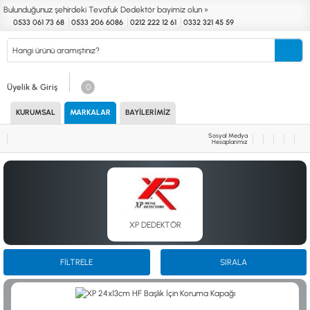
Bulunduğunuz şehirdeki Tevafuk Dedektör bayimiz olun »
0533 061 73 68
0533 206 6086
0212 222 12 61
0332 321 45 59
Kurumsal
Markalar
Bayilerimiz
Teknik Servis
İletişim
Üyelik & Giriş
0
KURUMSAL
MARKALAR
BAYILERIMIZ
Define
Endüstri
Güvenlik
Altın Eleme
Dedektörleri
Dedektörleri
Dedektörleri
Kitleri
Sosyal Medya
Hesaplarımız
MARKALAR
KULLANIM ALANLARI
XP
NUGGET DEDEKTÖRLERİ
RUTUS DEDEKTÖR
PİNPOİNTER & SCUBA
FISHER
PULSE SİSTEMLER
TEKNETICS
SU GEÇİRMEZ DEDEKTÖRLER
XP DEDEKTÖR
MINELAB
TEK PARA & HOBİ DEDEKTÖRLERİ
GARRETT
YENİ BAŞLAYANLAR İÇİN
NOKTA
FİLTRELE
SIRALA
LORENZ
DETECH
AKSESUARLAR (ÇEŞİT)
AKSESUARLAR (MARKA)