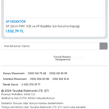
XP DEDEKTÖR
XP 22cm FMF, X35 ve HF Başlıklar İçin Koruma Kapağı
1.532,79 TL
Sosyal Medya
Hesaplarımız
Konya Showroom
0533 061 73 68
0332 321 45 59
İstanbul Showroom
0533 206 60 86
0212 222 12 61
Teknik Servis
0 533 375 39 71
© 2024 Tevafuk Elektronik LTD. ŞTİ.
İhsaniye Mahallesi, Vatan Cd.
Adalhan İş Hanı D:704, 42060 Selçuklu/Konya
Dedektör Dünyası, lider dünya markası dedektörlerin
Türkiye distribitörü olan Tevafuk Elektronik LTD. ŞTİ. resmi satış kanalıdır.