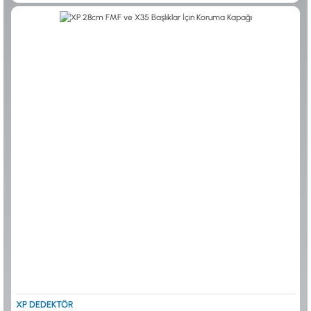
0533 061 73 68
0533 206 6086
0212 222 12 61
0332 321 45 59
© 2024 Tevafuk Elektronik LTD. ŞTİ.
Dedektör Dünyası, lider dünya markası dedektörlerin
Türkiye distribitörü olan Tevafuk Elektronik LTD. ŞTİ. resmi satış kanalıdır.
XP DEDEKTÖR