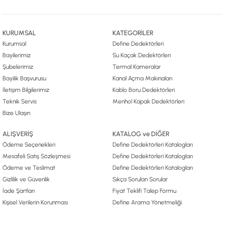
KURUMSAL
KATEGORİLER
Kurumsal
Define Dedektörleri
Bayilerimiz
Su Kaçak Dedektörleri
Şubelerimiz
Termal Kameralar
Bayilik Başvurusu
Kanal Açma Makinaları
İletişim Bilgilerimiz
Kablo Boru Dedektörleri
Teknik Servis
Menhol Kapak Dedektörleri
Bize Ulaşın
ALIŞVERİŞ
KATALOG ve DİĞER
Ödeme Seçenekleri
Define Dedektörleri Katalogları
Mesafeli Satış Sözleşmesi
Define Dedektörleri Katalogları
Ödeme ve Teslimat
Define Dedektörleri Katalogları
Gizlilik ve Güvenlik
Sıkça Sorulan Sorular
İade Şartları
Fiyat Teklifi Talep Formu
Kişisel Verilerin Korunması
Define Arama Yönetmeliği