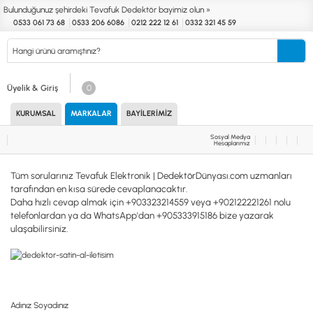
Bulunduğunuz şehirdeki Tevafuk Dedektör bayimiz olun »
0533 061 73 68
0533 206 6086
0212 222 12 61
0332 321 45 59
Kurumsal
Markalar
Bayilerimiz
Teknik Servis
İletişim
Üyelik & Giriş
0
KURUMSAL
MARKALAR
BAYILERIMIZ
Define
Endüstri
Güvenlik
Altın Eleme
Dedektörleri
Dedektörleri
Dedektörleri
Kitleri
Sosyal Medya
Hesaplarımız
MARKALAR
KULLANIM ALANLARI
Tüm sorularınız Tevafuk Elektronik | DedektörDünyası.com uzmanları
XP
NUGGET DEDEKTÖRLERİ
tarafından en kısa sürede cevaplanacaktır.
RUTUS DEDEKTÖR
PİNPOİNTER & SCUBA
Daha hızlı cevap almak için +903323214559 veya +902122221261 nolu
FISHER
PULSE SİSTEMLER
telefonlardan ya da WhatsApp'dan +905333915186 bize yazarak
TEKNETICS
SU GEÇİRMEZ DEDEKTÖRLER
ulaşabilirsiniz.
MINELAB
TEK PARA & HOBİ DEDEKTÖRLERİ
GARRETT
YENİ BAŞLAYANLAR İÇİN
NOKTA
LORENZ
DETECH
Adınız Soyadınız
AKSESUARLAR (ÇEŞİT)
AKSESUARLAR (MARKA)