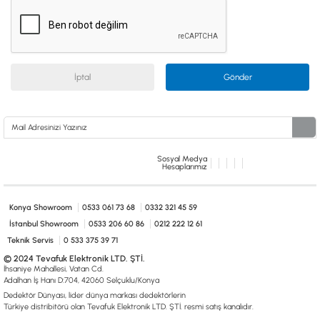
0533 061 73 68
0533 206 6086
0212 222 12 61
0332 321 45 59
© 2024 Tevafuk Elektronik LTD. ŞTİ.
Dedektör Dünyası, lider dünya markası dedektörlerin
Türkiye distribitörü olan Tevafuk Elektronik LTD. ŞTİ. resmi satış kanalıdır.
İptal
Gönder
Sosyal Medya
Hesaplarımız
Konya Showroom
0533 061 73 68
0332 321 45 59
İstanbul Showroom
0533 206 60 86
0212 222 12 61
Teknik Servis
0 533 375 39 71
© 2024 Tevafuk Elektronik LTD. ŞTİ.
İhsaniye Mahallesi, Vatan Cd.
Adalhan İş Hanı D:704, 42060 Selçuklu/Konya
Dedektör Dünyası, lider dünya markası dedektörlerin
Türkiye distribitörü olan Tevafuk Elektronik LTD. ŞTİ. resmi satış kanalıdır.