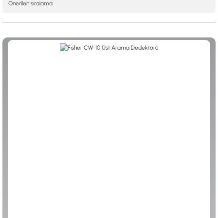
ALTIN ELEME KİTLERİ
XP
ANA ÜNİTELER
RUTUS DEDEKTÖR
ARAMA BAŞLIKLARI
FISHER
BAŞLIK KORUMA KILIFLARI
TEKNETICS
BATARYA, PİL ve ŞARJ ALETLERİ
MINELAB
KULAKLIKLAR VE KULAKLIK BAĞLANTI
GARRETT
AKSESUARLARI
NOKTA
ŞAFTLAR VE ŞAFT AKSESUARLARI
DETECH
SU ALTI VE DİĞER AKSESUARLAR
TAŞIMA ÇANTASI &BULUNTU KESESİ &
KILIFLAR
KONYA Showroom
İSTANBUL Showroom
İhasaniye Mahallesi Vatan Caddesi Adalhan
H.Rıfat PAşa Mah. Yüzer Havuz Sk. Perpa
İş Hanı 15/704 Selçuklu/KONYA
Ticaret Merkezi B Blok Kat: 5 No: 160 Şişli/
İSTANBUL