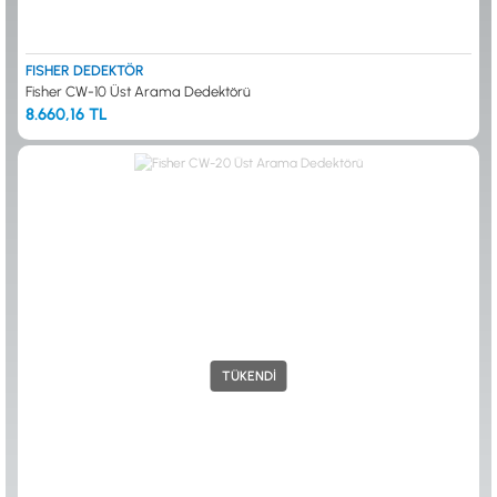
0533 061 73 68
0533 206 6086
0212 222 12 61
0332 321 45 59
© 2024 Tevafuk Elektronik LTD. ŞTİ.
Dedektör Dünyası, lider dünya markası dedektörlerin
FISHER DEDEKTÖR
Türkiye distribitörü olan Tevafuk Elektronik LTD. ŞTİ. resmi satış kanalıdır.
Fisher CW-10 Üst Arama Dedektörü
8.660,16 TL
TÜKENDİ