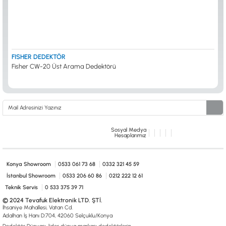
FISHER DEDEKTÖR
Fisher CW-20 Üst Arama Dedektörü
Sosyal Medya
Hesaplarımız
Konya Showroom
0533 061 73 68
0332 321 45 59
İstanbul Showroom
0533 206 60 86
0212 222 12 61
Teknik Servis
0 533 375 39 71
© 2024 Tevafuk Elektronik LTD. ŞTİ.
İhsaniye Mahallesi, Vatan Cd.
Adalhan İş Hanı D:704, 42060 Selçuklu/Konya