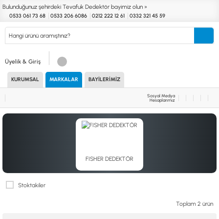
Bulunduğunuz şehirdeki Tevafuk Dedektör bayimiz olun »
0533 061 73 68
0533 206 6086
0212 222 12 61
0332 321 45 59
Kurumsal
Markalar
Bayilerimiz
Teknik Servis
İletişim
Üyelik & Giriş
KURUMSAL
MARKALAR
BAYILERIMIZ
Define
Endüstri
Güvenlik
Altın Eleme
Dedektörleri
Dedektörleri
Dedektörleri
Kitleri
Sosyal Medya
Hesaplarımız
MARKALAR
KULLANIM ALANLARI
XP
NUGGET DEDEKTÖRLERİ
RUTUS DEDEKTÖR
PİNPOİNTER & SCUBA
FISHER
PULSE SİSTEMLER
TEKNETICS
SU GEÇİRMEZ DEDEKTÖRLER
FISHER DEDEKTÖR
MINELAB
TEK PARA & HOBİ DEDEKTÖRLERİ
GARRETT
YENİ BAŞLAYANLAR İÇİN
NOKTA
Stoktakiler
LORENZ
Toplam 2 ürün
DETECH
AKSESUARLAR (ÇEŞİT)
AKSESUARLAR (MARKA)