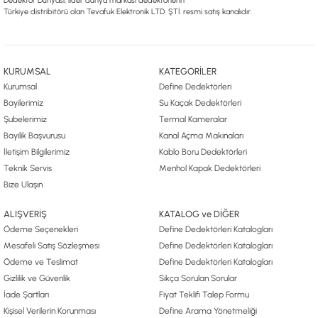
Dedektör Dünyası, lider dünya markası dedektörlerin
Türkiye distribitörü olan Tevafuk Elektronik LTD. ŞTİ. resmi satış kanalıdır.
KURUMSAL
KATEGORİLER
Kurumsal
Define Dedektörleri
Bayilerimiz
Su Kaçak Dedektörleri
Şubelerimiz
Termal Kameralar
Bayilik Başvurusu
Kanal Açma Makinaları
İletişim Bilgilerimiz
Kablo Boru Dedektörleri
Teknik Servis
Menhol Kapak Dedektörleri
Bize Ulaşın
ALIŞVERİŞ
KATALOG ve DİĞER
Ödeme Seçenekleri
Define Dedektörleri Katalogları
Mesafeli Satış Sözleşmesi
Define Dedektörleri Katalogları
Ödeme ve Teslimat
Define Dedektörleri Katalogları
Gizlilik ve Güvenlik
Sıkça Sorulan Sorular
İade Şartları
Fiyat Teklifi Talep Formu
Kişisel Verilerin Korunması
Define Arama Yönetmeliği