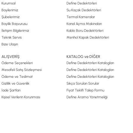
Kurumsal
Define Dedektörleri
Bayilerimiz
Su Kaçak Dedektörleri
Şubelerimiz
Termal Kameralar
Bayilik Başvurusu
Kanal Açma Makinaları
İletişim Bilgilerimiz
Kablo Boru Dedektörleri
Teknik Servis
Menhol Kapak Dedektörleri
Bize Ulaşın
ALIŞVERİŞ
KATALOG ve DİĞER
Ödeme Seçenekleri
Define Dedektörleri Katalogları
Mesafeli Satış Sözleşmesi
Define Dedektörleri Katalogları
Ödeme ve Teslimat
Define Dedektörleri Katalogları
Gizlilik ve Güvenlik
Sıkça Sorulan Sorular
İade Şartları
Fiyat Teklifi Talep Formu
Kişisel Verilerin Korunması
Define Arama Yönetmeliği