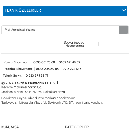
TEKNIK ÖZELLIKLER
Sosyal Medya
Hesaplarımız
Konya Showroom
0533 061 73 68
0332 321 45 59
İstanbul Showroom
0533 206 60 86
0212 222 12 61
Teknik Servis
0 533 375 39 71
© 2024 Tevafuk Elektronik LTD. ŞTİ.
İhsaniye Mahallesi, Vatan Cd.
Adalhan İş Hanı D:704, 42060 Selçuklu/Konya
Dedektör Dünyası, lider dünya markası dedektörlerin
Türkiye distribitörü olan Tevafuk Elektronik LTD. ŞTİ. resmi satış kanalıdır.
KURUMSAL
KATEGORİLER