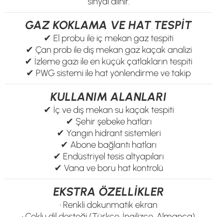
sinyal alınır.
GAZ KOKLAMA VE HAT TESPİT
✔ El probu ile iç mekan gaz tespiti
✔ Çan prob ile dış mekan gaz kaçak analizi
✔ İzleme gazı ile en küçük çatlakların tespiti
✔ PWG sistemi ile hat yönlendirme ve takip
KULLANIM ALANLARI
✔ İç ve dış mekan su kaçak tespiti
✔ Şehir şebeke hatları
✔ Yangın hidrant sistemleri
✔ Abone bağlantı hatları
✔ Endüstriyel tesis altyapıları
✔ Vana ve boru hat kontrolü
EKSTRA ÖZELLİKLER
• Renkli dokunmatik ekran
• Çoklu dil desteği (Türkçe, İngilizce, Almanca)