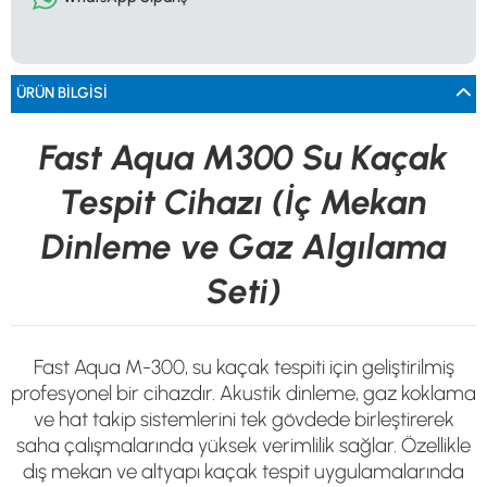
0533 061 73 68
0533 206 6086
0212 222 12 61
0332 321 45 59
© 2024 Tevafuk Elektronik LTD. ŞTİ.
Dedektör Dünyası, lider dünya markası dedektörlerin
Türkiye distribitörü olan Tevafuk Elektronik LTD. ŞTİ. resmi satış kanalıdır.
ÜRÜN BILGISI
Fast Aqua M300 Su Kaçak
Tespit Cihazı (İç Mekan
Dinleme ve Gaz Algılama
Seti)
Fast Aqua M-300, su kaçak tespiti için geliştirilmiş
profesyonel bir cihazdır. Akustik dinleme, gaz koklama
ve hat takip sistemlerini tek gövdede birleştirerek
saha çalışmalarında yüksek verimlilik sağlar. Özellikle
dış mekan ve altyapı kaçak tespit uygulamalarında