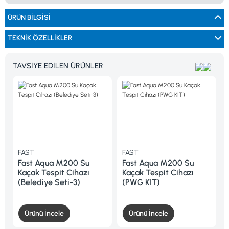
0533 061 73 68
0533 206 6086
0212 222 12 61
0332 321 45 59
ÜRÜN BILGISI
© 2024 Tevafuk Elektronik LTD. ŞTİ.
Dedektör Dünyası, lider dünya markası dedektörlerin
Türkiye distribitörü olan Tevafuk Elektronik LTD. ŞTİ. resmi satış kanalıdır.
TEKNIK ÖZELLIKLER
TAVSİYE EDİLEN ÜRÜNLER
FAST
FAST
F
Fast Aqua M200 Su
Fast Aqua M200 Su
F
Kaçak Tespit Cihazı
Kaçak Tespit Cihazı
K
(Belediye Seti-3)
(PWG KIT)
M
A
Ürünü İncele
Ürünü İncele