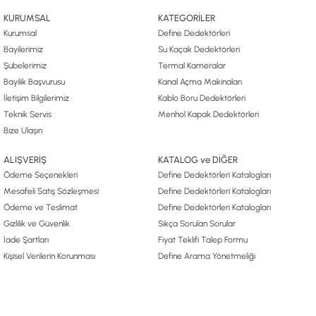
KURUMSAL
KATEGORİLER
Kurumsal
Define Dedektörleri
Bayilerimiz
Su Kaçak Dedektörleri
Şubelerimiz
Termal Kameralar
Bayilik Başvurusu
Kanal Açma Makinaları
İletişim Bilgilerimiz
Kablo Boru Dedektörleri
Teknik Servis
Menhol Kapak Dedektörleri
Bize Ulaşın
ALIŞVERİŞ
KATALOG ve DİĞER
Ödeme Seçenekleri
Define Dedektörleri Katalogları
Mesafeli Satış Sözleşmesi
Define Dedektörleri Katalogları
Ödeme ve Teslimat
Define Dedektörleri Katalogları
Gizlilik ve Güvenlik
Sıkça Sorulan Sorular
İade Şartları
Fiyat Teklifi Talep Formu
Kişisel Verilerin Korunması
Define Arama Yönetmeliği