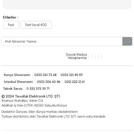
Etiketler :
fast
fast local 400
Sosyal Medya
Hesaplarımız
Konya Showroom
0533 061 73 68
0332 321 45 59
İstanbul Showroom
0533 206 60 86
0212 222 12 61
Teknik Servis
0 533 375 39 71
© 2024 Tevafuk Elektronik LTD. ŞTİ.
İhsaniye Mahallesi, Vatan Cd.
Adalhan İş Hanı D:704, 42060 Selçuklu/Konya
Dedektör Dünyası, lider dünya markası dedektörlerin
Türkiye distribitörü olan Tevafuk Elektronik LTD. ŞTİ. resmi satış kanalıdır.