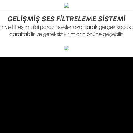
GELİŞMİŞ SES FİLTRELEME SİSTEMİ
r ve titreşim gibi parazit sesler azaltılarak gerçek kaçak se
daraltabilir ve gereksiz kırımların önüne geçebilir.