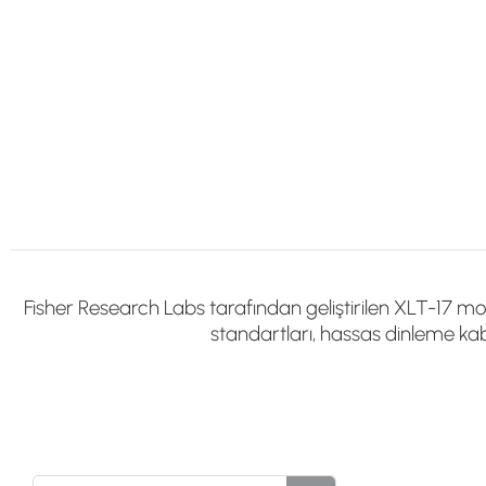
Fisher Research Labs tarafından geliştirilen XLT-17 mod
standartları, hassas dinleme kabi
TEKNİK ÖZELLİKLER - FISHER XLT-17
Ürün Tipi