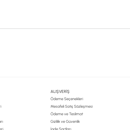
XLT-17 Standart Paket
60 Hz – 6 kHz / 60 dB Kazanç
20 Hz – 60 Hz / >55 dB Kazanç
Yüksek performanslı profesyonel kulaklık (64 Ohm)
LCD grafik ekran + 2 haneli dijital gösterge
Suya dayanıklı gövde yapısı
Gerçek zamanlı otomatik pil seviyesi göstergesi
ALIŞVERİŞ
2 Adet 9V Alkalin Pil
Ödeme Seçenekleri
i
Yaklaşık 50 saat
Mesafeli Satış Sözleşmesi
Ödeme ve Teslimat
53.3 x 15.2 x 35.6 cm
rı
Gizlilik ve Güvenlik
ri
İade Şartları