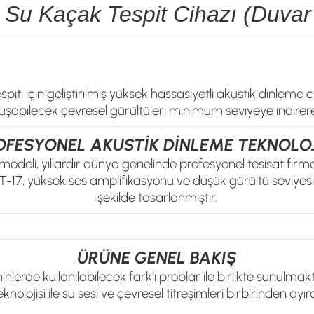
7 Su Kaçak Tespit Cihazı (Duvar
ti için geliştirilmiş yüksek hassasiyetli akustik dinleme ci
abilecek çevresel gürültüleri minimum seviyeye indirerek k
OFESYONEL AKUSTİK DİNLEME TEKNOLOJ
odeli, yıllardır dünya genelinde profesyonel tesisat firmal
XLT-17, yüksek ses amplifikasyonu ve düşük gürültü seviyesi
şekilde tasarlanmıştır.
ÜRÜNE GENEL BAKIŞ
nlerde kullanılabilecek farklı problar ile birlikte sunulmak
nolojisi ile su sesi ve çevresel titreşimleri birbirinden ay