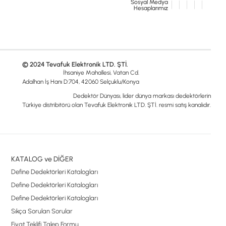
Sosyal Medya
Hesaplarımız
© 2024 Tevafuk Elektronik LTD. ŞTİ.
İhsaniye Mahallesi, Vatan Cd.
Adalhan İş Hanı D:704, 42060 Selçuklu/Konya
Dedektör Dünyası, lider dünya markası dedektörlerin
Türkiye distribitörü olan Tevafuk Elektronik LTD. ŞTİ. resmi satış kanalıdır.
KATALOG ve DİĞER
Define Dedektörleri Katalogları
Define Dedektörleri Katalogları
Define Dedektörleri Katalogları
Sıkça Sorulan Sorular
Fiyat Teklifi Talep Formu