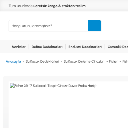
Tüm ürünlerde
ücretsiz kargo & stoktan teslim
Markalar
Define Dedektörleri
Endüstri Dedektörleri
Güvenlik Ded
Kurumsal
Markalar
Bayilerimiz
Teknik Servis
İlet
MARKALAR
KULLA
Anasayfa
Su Kaçak Dedektörleri
Su Kaçak Dinleme Cihazları
Fisher
Fis
XP
NUGGE
RUTUS DEDEKTÖR
PİNPOİ
Define
FISHER
PULSE 
Dedektörleri
TEKNETICS
SU GEÇ
MINELAB
TEK PA
GARRETT
YENİ B
NOKTA
Endüstri
Dedektörleri
LORENZ
DETECH