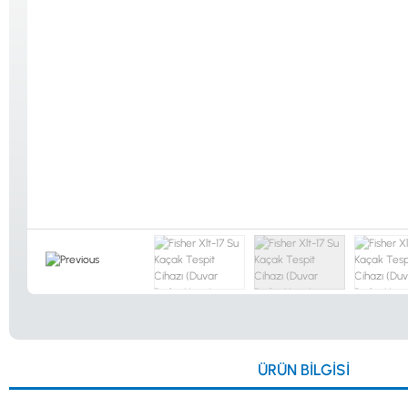
Güvenlik
Dedektörleri
Altın Eleme
Kitleri
0533 061 73 68
0533 206 6086
0212 222 12 61
0332 321 45 59
ÜRÜN BILGISI