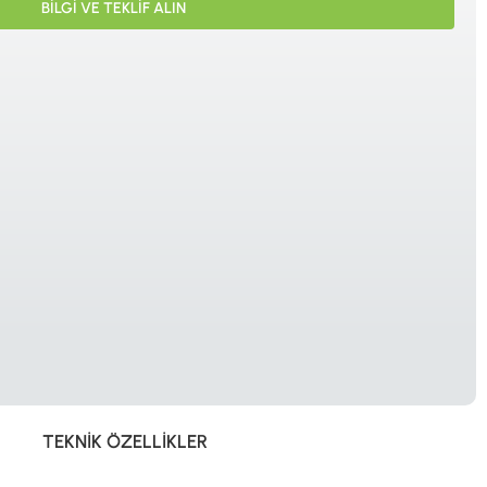
BİLGİ VE TEKLİF ALIN
İSTANBUL
© 2024 Tevafuk Elektronik LTD. ŞTİ.
Dedektör Dünyası, lider dünya markası dedektörlerin
Türkiye distribitörü olan Tevafuk Elektronik LTD. ŞTİ. resmi satış kanalıdır.
TEKNIK ÖZELLIKLER