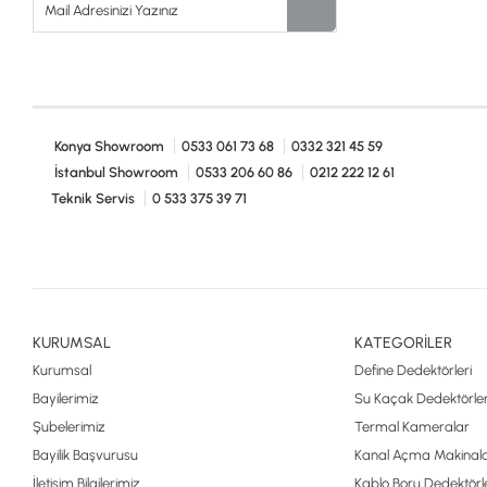
Model
Çalışma Frekansı
Düşük Frekans Kazancı
Konya Showroom
0533 061 73 68
0332 321 45 59
Ses Çıkışı
İstanbul Showroom
0533 206 60 86
0212 222 12 61
Teknik Servis
0 533 375 39 71
Ekran Tipi
Koruma Seviyesi
Pil Kontrolü
KURUMSAL
KATEGORİLER
Pil Tipi
Kurumsal
Define Dedektörleri
Pil Ömrü
Bayilerimiz
Su Kaçak Dedektörler
Şubelerimiz
Termal Kameralar
Taşıma Çantası Ölçüsü
Bayilik Başvurusu
Kanal Açma Makinala
İletişim Bilgilerimiz
Kablo Boru Dedektörle