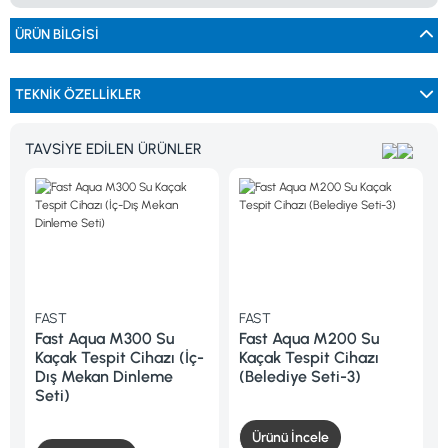
0533 061 73 68
0533 206 6086
0212 222 12 61
0332 321 45 59
ÜRÜN BILGISI
© 2024 Tevafuk Elektronik LTD. ŞTİ.
Dedektör Dünyası, lider dünya markası dedektörlerin
Türkiye distribitörü olan Tevafuk Elektronik LTD. ŞTİ. resmi satış kanalıdır.
TEKNİK ÖZELLİKLER
TAVSİYE EDİLEN ÜRÜNLER
FAST
FAST
FA
Fast Aqua M300 Su
Fast Aqua M200 Su
Fa
Kaçak Tespit Cihazı (İç-
Kaçak Tespit Cihazı
Ka
Dış Mekan Dinleme
(Belediye Seti-3)
(P
Seti)
Ürünü İncele