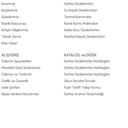
Kurumsal
Define Dedektörleri
Bayilerimiz
Su Kaçak Dedektörleri
Şubelerimiz
Termal Kameralar
Bayilik Başvurusu
Kanal Açma Makinaları
İletişim Bilgilerimiz
Kablo Boru Dedektörleri
Teknik Servis
Menhol Kapak Dedektörleri
Bize Ulaşın
ALIŞVERİŞ
KATALOG ve DİĞER
Ödeme Seçenekleri
Define Dedektörleri Katalogları
Mesafeli Satış Sözleşmesi
Define Dedektörleri Katalogları
Ödeme ve Teslimat
Define Dedektörleri Katalogları
Gizlilik ve Güvenlik
Sıkça Sorulan Sorular
İade Şartları
Fiyat Teklifi Talep Formu
Kişisel Verilerin Korunması
Define Arama Yönetmeliği