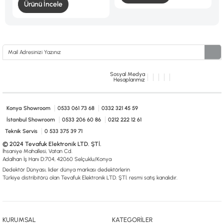
Ürünü İncele
Sosyal Medya
Hesaplarımız
Konya Showroom
0533 061 73 68
0332 321 45 59
İstanbul Showroom
0533 206 60 86
0212 222 12 61
Teknik Servis
0 533 375 39 71
© 2024 Tevafuk Elektronik LTD. ŞTİ.
İhsaniye Mahallesi, Vatan Cd.
Adalhan İş Hanı D:704, 42060 Selçuklu/Konya
Dedektör Dünyası, lider dünya markası dedektörlerin
Türkiye distribitörü olan Tevafuk Elektronik LTD. ŞTİ. resmi satış kanalıdır.
KURUMSAL
KATEGORİLER