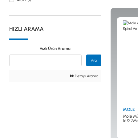
MOLE (1)
Güvenlik
Dedektörleri
HIZLI ARAMA
Altın Eleme
Hızlı Ürün Arama
Kitleri
Ara
0533 061 73 68
0533 206 6086
0212 222 12 61
0332 321 45 59
Detaylı Arama
MOLE
Mole M7
16/22Mm