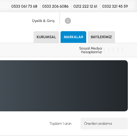
0533 061 73 68
0533 206 6086
0212 222 12 61
0332 321 45 59
Üyelik & Giriş
0
Sosyal Medya
Hesaplarımız
KURUMSAL
MARKALAR
BAYILERIMIZ
Sosyal Medya
Hesaplarımız
KONYA Showroom
UARLAR (MARKA)
İhasaniye Mahallesi Vatan Caddesi
Adalhan İş Hanı 15/704 Selçuklu/KONYA
DEDEKTÖR
ICS
B
T
H
Toplam 1 ürün
İSTANBUL Showroom
H.Rıfat PAşa Mah. Yüzer Havuz Sk. Perpa
Ticaret Merkezi B Blok Kat: 5 No: 160 Şişli/