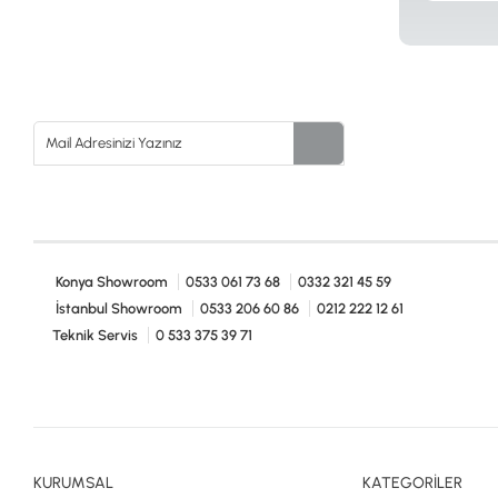
Konya Showroom
0533 061 73 68
0332 321 45 59
İstanbul Showroom
0533 206 60 86
0212 222 12 61
Teknik Servis
0 533 375 39 71
KURUMSAL
KATEGORİLER