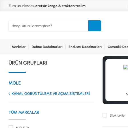
Tüm ürünlerde
ücretsiz kargo & stoktan teslim
Markalar
Define Dedektörleri
Endüstri Dedektörleri
Güvenlik Ded
Kurumsal
Markalar
Bayilerimiz
Teknik Servis
İlet
MARKALAR
KULLA
ÜRÜN GRUPLARI
XP
NUGGE
RUTUS DEDEKTÖR
PİNPOİ
Define
FISHER
PULSE 
Dedektörleri
MOLE
TEKNETICS
SU GEÇ
MINELAB
TEK PA
KANAL GÖRÜNTÜLEME VE AÇMA SİSTEMLERİ
M
GARRETT
YENİ B
NOKTA
Endüstri
Dedektörleri
LORENZ
TÜM MARKALAR
Stoktakiler
DETECH