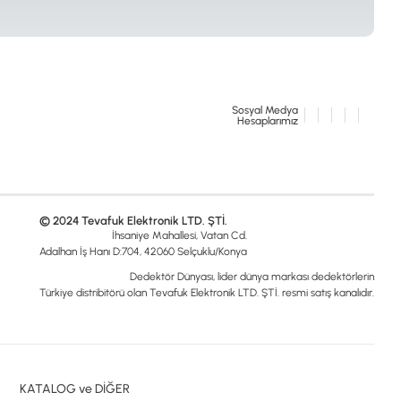
Sosyal Medya
Hesaplarımız
© 2024 Tevafuk Elektronik LTD. ŞTİ.
İhsaniye Mahallesi, Vatan Cd.
Adalhan İş Hanı D:704, 42060 Selçuklu/Konya
Dedektör Dünyası, lider dünya markası dedektörlerin
Türkiye distribitörü olan Tevafuk Elektronik LTD. ŞTİ. resmi satış kanalıdır.
KATALOG ve DİĞER