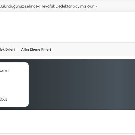
Bulunduğunuz şehirdeki Tevafuk Dedektör bayimiz olun »
ektörleri
Altın Eleme Kitleri
işim
NIM ALANLARI
AKSESUARLAR (ÇEŞİT)
AKSES
T DEDEKTÖRLERİ
ALTIN ELEME KİTLERİ
XP
NTER & SCUBA
ANA ÜNİTELER
RUTUS 
SİSTEMLER
ARAMA BAŞLIKLARI
FISHER
İRMEZ DEDEKTÖRLER
BAŞLIK KORUMA KILIFLARI
TEKNET
RA & HOBİ DEDEKTÖRLERİ
BATARYA, PİL ve ŞARJ ALETLERİ
MINELA
OLE
AŞLAYANLAR İÇİN
KULAKLIKLAR VE KULAKLIK
GARRET
BAĞLANTI AKSESUARLARI
NOKTA
ŞAFTLAR VE ŞAFT AKSESUARLARI
DETEC
SU ALTI VE DİĞER AKSESUARLAR
TAŞIMA ÇANTASI &BULUNTU KESESİ
& KILIFLAR