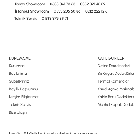
Konya Showroom
0533 061 73 68
0332 321 45 59
İstanbul Showroom
0533 206 60 86
0212 222 12 61
Teknik Servis
0 533 375 39 71
KURUMSAL
KATEGORİLER
Kurumsal
Define Dedektörleri
Bayilerimiz
Su Kaçak Dedektörler
Şubelerimiz
Termal Kameralar
Bayilik Başvurusu
Kanal Açma Makinala
İletişim Bilgilerimiz
Kablo Boru Dedektörle
Teknik Servis
Menhol Kapak Dedekt
Bize Ulaşın
IdeaSoft® | Akıllı E-Ticaret paketleri ile hazırlanmıştır.