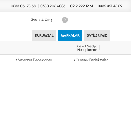
0533 061 73 68
0533 206 6086
0212 222 12 61
0332 321 45 59
Üyelik & Giriş
0
Sosyal Medya
Hesaplarımız
KURUMSAL
MARKALAR
BAYILERIMIZ
Sosyal Medya
Hesaplarımız
KONYA Showroom
UARLAR (MARKA)
Veteriner Dedektörleri
Güvenlik Dedektörleri
İhasaniye Mahallesi Vatan Caddesi
Adalhan İş Hanı 15/704 Selçuklu/KONYA
DEDEKTÖR
ICS
B
T
H
İSTANBUL Showroom
H.Rıfat PAşa Mah. Yüzer Havuz Sk. Perpa
Ticaret Merkezi B Blok Kat: 5 No: 160 Şişli/