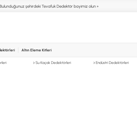
Bulunduğunuz şehirdeki Tevafuk Dedektör bayimiz olun »
ektörleri
Altın Eleme Kitleri
işim
NIM ALANLARI
AKSESUARLAR (ÇEŞİT)
AKSES
leri
Su Kaçak Dedektörleri
Endüstri Dedektörleri
T DEDEKTÖRLERİ
ALTIN ELEME KİTLERİ
XP
NTER & SCUBA
ANA ÜNİTELER
RUTUS 
SİSTEMLER
ARAMA BAŞLIKLARI
FISHER
İRMEZ DEDEKTÖRLER
BAŞLIK KORUMA KILIFLARI
TEKNET
RA & HOBİ DEDEKTÖRLERİ
BATARYA, PİL ve ŞARJ ALETLERİ
MINELA
AŞLAYANLAR İÇİN
KULAKLIKLAR VE KULAKLIK
GARRET
BAĞLANTI AKSESUARLARI
NOKTA
ŞAFTLAR VE ŞAFT AKSESUARLARI
DETEC
SU ALTI VE DİĞER AKSESUARLAR
TAŞIMA ÇANTASI &BULUNTU KESESİ
& KILIFLAR