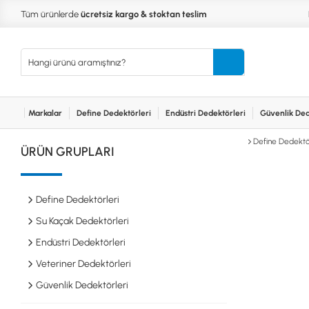
Tüm ürünlerde
ücretsiz kargo & stoktan teslim
Markalar
Define Dedektörleri
Endüstri Dedektörleri
Güvenlik Ded
Kurumsal
Markalar
Bayilerimiz
Teknik Servis
İlet
MARKALAR
KULLA
Define Dedektör
ÜRÜN GRUPLARI
XP
NUGGE
RUTUS DEDEKTÖR
PİNPOİ
Define
FISHER
PULSE 
Dedektörleri
Define Dedektörleri
TEKNETICS
SU GEÇ
MINELAB
TEK PA
Su Kaçak Dedektörleri
GARRETT
YENİ B
Endüstri Dedektörleri
NOKTA
Endüstri
Veteriner Dedektörleri
Dedektörleri
LORENZ
DETECH
Güvenlik Dedektörleri