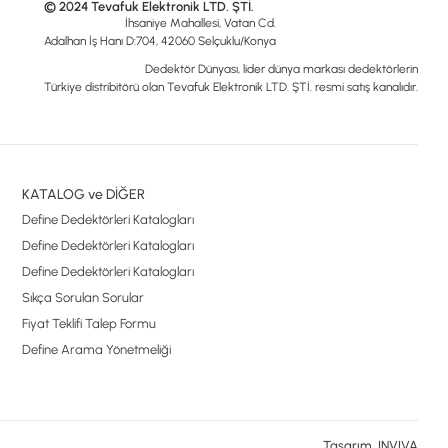
© 2024 Tevafuk Elektronik LTD. ŞTİ.
İhsaniye Mahallesi, Vatan Cd.
Adalhan İş Hanı D:704, 42060 Selçuklu/Konya
Dedektör Dünyası, lider dünya markası dedektörlerin
Türkiye distribitörü olan Tevafuk Elektronik LTD. ŞTİ. resmi satış kanalıdır.
KATALOG ve DİĞER
Define Dedektörleri Katalogları
Define Dedektörleri Katalogları
Define Dedektörleri Katalogları
Sıkça Sorulan Sorular
Fiyat Teklifi Talep Formu
Define Arama Yönetmeliği
Tasarım, INVIVA