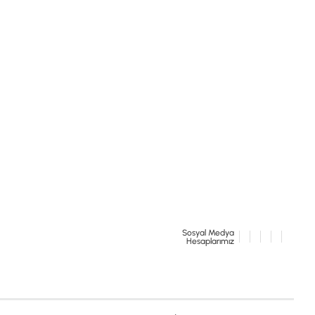
İSTANBUL
© 2024 Tevafuk Elektronik LTD. ŞTİ.
Dedektör Dünyası, lider dünya markası dedektörlerin
Türkiye distribitörü olan Tevafuk Elektronik LTD. ŞTİ. resmi satış kanalıdır.
Sosyal Medya
Hesaplarımız