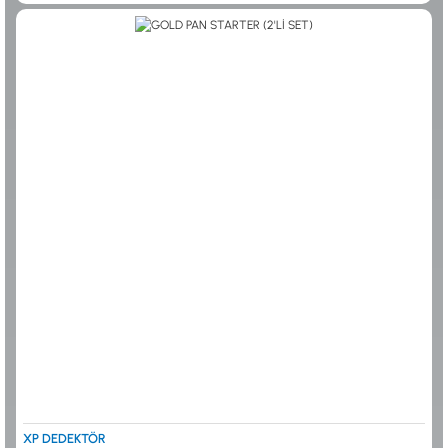
0533 061 73 68
0533 206 6086
0212 222 12 61
0332 321 45 59
© 2024 Tevafuk Elektronik LTD. ŞTİ.
Dedektör Dünyası, lider dünya markası dedektörlerin
Türkiye distribitörü olan Tevafuk Elektronik LTD. ŞTİ. resmi satış kanalıdır.
XP DEDEKTÖR