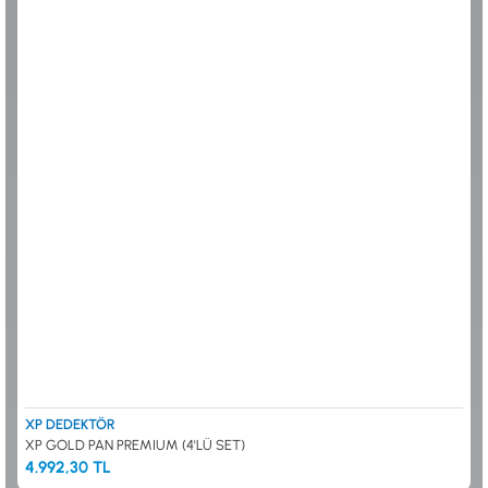
ALTIN ELEME KİTLERİ
XP
ANA ÜNİTELER
RUTUS DEDEKTÖR
ARAMA BAŞLIKLARI
FISHER
BAŞLIK KORUMA KILIFLARI
TEKNETICS
BATARYA, PİL ve ŞARJ ALETLERİ
MINELAB
KULAKLIKLAR VE KULAKLIK BAĞLANTI
GARRETT
AKSESUARLARI
NOKTA
ŞAFTLAR VE ŞAFT AKSESUARLARI
DETECH
SU ALTI VE DİĞER AKSESUARLAR
TAŞIMA ÇANTASI &BULUNTU KESESİ &
KILIFLAR
KONYA Showroom
İSTANBUL Showroom
İhasaniye Mahallesi Vatan Caddesi Adalhan
H.Rıfat PAşa Mah. Yüzer Havuz Sk. Perpa
İş Hanı 15/704 Selçuklu/KONYA
Ticaret Merkezi B Blok Kat: 5 No: 160 Şişli/
İSTANBUL
XP DEDEKTÖR
XP GOLD PAN PREMIUM (4'LÜ SET)
4.992,30 TL