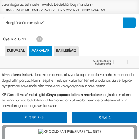
Bulunduğunuz şehirdeki Tevafuk Dedektör bayimiz olun »
0533 061 73 68
0533 206 6086
0212 222 12 61
0332 321 45 59
Kurumsal
Markalar
Bayilerimiz
Teknik Servis
İletişim
Üyelik & Giriş
0
KURUMSAL
MARKALAR
BAYILERIMIZ
Define
Endüstri
Güvenlik
Altın Eleme
Dedektörleri
Dedektörleri
Dedektörleri
Kitleri
Sosyal Medya
Hesaplarımız
MARKALAR
KULLANIM ALANLARI
Altın eleme kitleri
, dere yataklarında, alüvyonlu topraklarda ve nehir kenarlarında
XP
NUGGET DEDEKTÖRLERİ
doğal altın parçacıklarını tespit etmek için kullanılan temel araçlardır. Su ve toprak
RUTUS DEDEKTÖR
PİNPOİNTER & SCUBA
ayrıştırması sayesinde altın tanelerini kolayca görünür hale getirir.
FISHER
PULSE SİSTEMLER
XP, Garrett ve Minelab gibi
dünya çapında bilinen markaların
orijinal altın eleme
TEKNETICS
SU GEÇİRMEZ DEDEKTÖRLER
setlerini burada bulabilirsiniz. Hem amatör kullanıcılar hem de profesyonel altın
MINELAB
TEK PARA & HOBİ DEDEKTÖRLERİ
arayıcıları için ideal çözümler sunar.
GARRETT
YENİ BAŞLAYANLAR İÇİN
NOKTA
FİLTRELE
(1)
SIRALA
LORENZ
DETECH
AKSESUARLAR (ÇEŞİT)
AKSESUARLAR (MARKA)