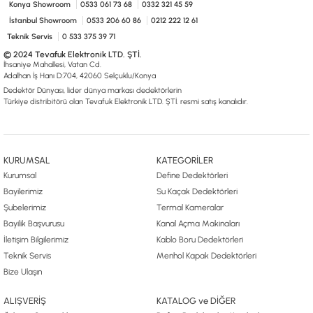
Konya Showroom
0533 061 73 68
0332 321 45 59
İstanbul Showroom
0533 206 60 86
0212 222 12 61
Teknik Servis
0 533 375 39 71
© 2024 Tevafuk Elektronik LTD. ŞTİ.
İhsaniye Mahallesi, Vatan Cd.
Adalhan İş Hanı D:704, 42060 Selçuklu/Konya
Dedektör Dünyası, lider dünya markası dedektörlerin
Türkiye distribitörü olan Tevafuk Elektronik LTD. ŞTİ. resmi satış kanalıdır.
KURUMSAL
KATEGORİLER
Kurumsal
Define Dedektörleri
Bayilerimiz
Su Kaçak Dedektörleri
Şubelerimiz
Termal Kameralar
Bayilik Başvurusu
Kanal Açma Makinaları
İletişim Bilgilerimiz
Kablo Boru Dedektörleri
Teknik Servis
Menhol Kapak Dedektörleri
Bize Ulaşın
ALIŞVERİŞ
KATALOG ve DİĞER