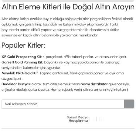
Altın Eleme Kitleri ile Doğal Altın Arayın
Altın eleme kitleri, özellikle suyun olduğu bölgelerde altın parçacıklarını fiziksel olarak
ayıklamak için geliştirilmiş, taşınabilir ve kullanımı kolay ekipmanlardır. Farklı
boyutlarda panlar, riffle’lı yapılar ve süzgeç sistemleri ile donatılmış bu kitler
sayesinde en küçük altın tozlarını bile yakalamak mümkündür.
Popüler Kitler:
XP Gold Prospecting Kit:
4 parçalı set, riffle tabanlı panlar, ve aksesuarlar içerir.
Garrett Gold Panning Kit:
Dayanıklı ve kaymaz yapıda panlar ile başlangıç
seviyesindeki kullanıcılar için uygundur.
Minelab PRO-Gold Kit:
Taşıma çantalı set, farklı çaplarda panlar ve ayıklama
süzgeci içerir.
Dedektör Dünyası
olarak, tüm altın eleme kitlerini
resmi distribütör
güvencesiyle,
orijinal ambalajında sunuyoruz. Hemen sipariş verin, altın aramanın keyfini çıkarın!
Sosyal Medya
Hesaplarımız