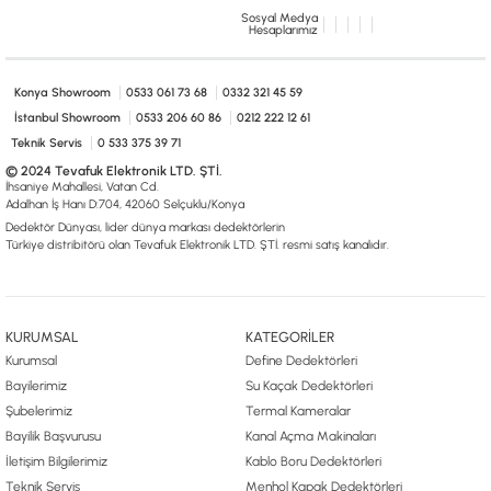
Sosyal Medya
Hesaplarımız
Konya Showroom
0533 061 73 68
0332 321 45 59
İstanbul Showroom
0533 206 60 86
0212 222 12 61
Teknik Servis
0 533 375 39 71
© 2024 Tevafuk Elektronik LTD. ŞTİ.
İhsaniye Mahallesi, Vatan Cd.
Adalhan İş Hanı D:704, 42060 Selçuklu/Konya
Dedektör Dünyası, lider dünya markası dedektörlerin
Türkiye distribitörü olan Tevafuk Elektronik LTD. ŞTİ. resmi satış kanalıdır.
KURUMSAL
KATEGORİLER
Kurumsal
Define Dedektörleri
Bayilerimiz
Su Kaçak Dedektörleri
Şubelerimiz
Termal Kameralar
Bayilik Başvurusu
Kanal Açma Makinaları
İletişim Bilgilerimiz
Kablo Boru Dedektörleri
Teknik Servis
Menhol Kapak Dedektörleri