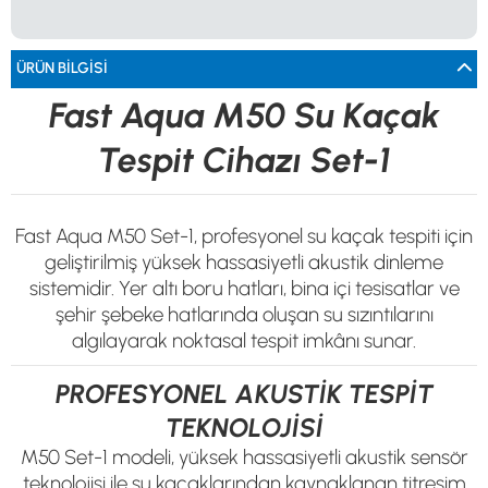
0533 061 73 68
0533 206 6086
0212 222 12 61
0332 321 45 59
© 2024 Tevafuk Elektronik LTD. ŞTİ.
Dedektör Dünyası, lider dünya markası dedektörlerin
ÜRÜN BILGISI
Türkiye distribitörü olan Tevafuk Elektronik LTD. ŞTİ. resmi satış kanalıdır.
Fast Aqua M50 Su Kaçak
Tespit Cihazı Set-1
Fast Aqua M50 Set-1, profesyonel su kaçak tespiti için
geliştirilmiş yüksek hassasiyetli akustik dinleme
sistemidir. Yer altı boru hatları, bina içi tesisatlar ve
şehir şebeke hatlarında oluşan su sızıntılarını
algılayarak noktasal tespit imkânı sunar.
PROFESYONEL AKUSTİK TESPİT
TEKNOLOJİSİ
M50 Set-1 modeli, yüksek hassasiyetli akustik sensör
teknolojisi ile su kaçaklarından kaynaklanan titreşim