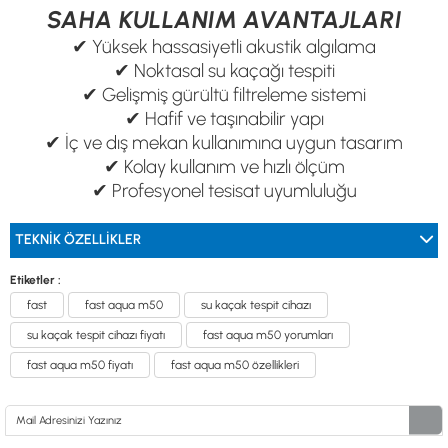
SAHA KULLANIM AVANTAJLARI
✔ Yüksek hassasiyetli akustik algılama
✔ Noktasal su kaçağı tespiti
✔ Gelişmiş gürültü filtreleme sistemi
✔ Hafif ve taşınabilir yapı
✔ İç ve dış mekan kullanımına uygun tasarım
✔ Kolay kullanım ve hızlı ölçüm
✔ Profesyonel tesisat uyumluluğu
TEKNİK ÖZELLİKLER
Etiketler :
fast
fast aqua m50
su kaçak tespit cihazı
su kaçak tespit cihazı fiyatı
fast aqua m50 yorumları
fast aqua m50 fiyatı
fast aqua m50 özellikleri