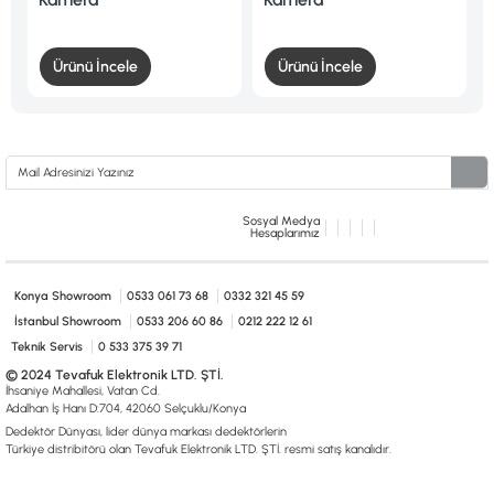
Ürünü İncele
Ürünü İncele
Sosyal Medya
Hesaplarımız
Konya Showroom
0533 061 73 68
0332 321 45 59
İstanbul Showroom
0533 206 60 86
0212 222 12 61
Teknik Servis
0 533 375 39 71
© 2024 Tevafuk Elektronik LTD. ŞTİ.
İhsaniye Mahallesi, Vatan Cd.
Adalhan İş Hanı D:704, 42060 Selçuklu/Konya
Dedektör Dünyası, lider dünya markası dedektörlerin
Türkiye distribitörü olan Tevafuk Elektronik LTD. ŞTİ. resmi satış kanalıdır.