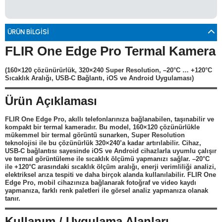
0533 061 73 68
0533 206 6086
0212 222 12 61
0332 321 45 59
© 2024 Tevafuk Elektronik LTD. ŞTİ.
Dedektör Dünyası, lider dünya markası dedektörlerin
ÜRÜN BILGISI
Türkiye distribitörü olan Tevafuk Elektronik LTD. ŞTİ. resmi satış kanalıdır.
FLIR One Edge Pro Termal Kamera
(160×120 çözünürürlük, 320×240 Super Resolution, –20°C … +120°C
Sıcaklık Aralığı, USB-C Bağlantı, iOS ve Android Uygulaması)
Ürün Açıklaması
FLIR
One Edge Pro
, akıllı telefonlarınıza bağlanabilen, taşınabilir ve
kompakt bir termal kameradır. Bu model, 160×120 çözünürlükle
mükemmel bir termal görüntü sunarken, Super Resolution
teknolojisi ile bu çözünürlük 320×240’a kadar artırılabilir. Cihaz,
USB-C bağlantısı sayesinde iOS ve Android cihazlarla uyumlu çalışır
ve termal görüntüleme ile sıcaklık ölçümü yapmanızı sağlar. –20°C
ile +120°C arasındaki sıcaklık ölçüm aralığı, enerji verimliliği analizi,
elektriksel arıza tespiti ve daha birçok alanda kullanılabilir. FLIR One
Edge Pro, mobil cihazınıza bağlanarak fotoğraf ve video kaydı
yapmanıza, farklı renk paletleri ile görsel analiz yapmanıza olanak
tanır.
Kullanım / Uygulama Alanları