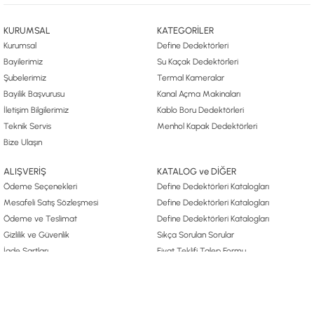
KURUMSAL
KATEGORİLER
Kurumsal
Define Dedektörleri
Bayilerimiz
Su Kaçak Dedektörleri
Şubelerimiz
Termal Kameralar
Bayilik Başvurusu
Kanal Açma Makinaları
İletişim Bilgilerimiz
Kablo Boru Dedektörleri
Teknik Servis
Menhol Kapak Dedektörleri
Bize Ulaşın
ALIŞVERİŞ
KATALOG ve DİĞER
Ödeme Seçenekleri
Define Dedektörleri Katalogları
Mesafeli Satış Sözleşmesi
Define Dedektörleri Katalogları
Ödeme ve Teslimat
Define Dedektörleri Katalogları
Gizlilik ve Güvenlik
Sıkça Sorulan Sorular
İade Şartları
Fiyat Teklifi Talep Formu
Kişisel Verilerin Korunması
Define Arama Yönetmeliği