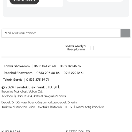
Sosyal Medya
Hesaplarımız
Konya Showroom
0533 061 73 68
0332 321 45 59
İstanbul Showroom
0533 206 60 86
0212 222 12 61
Teknik Servis
0 533 375 39 71
© 2024 Tevafuk Elektronik LTD. ŞTİ.
İhsaniye Mahallesi, Vatan Cd.
Adalhan İş Hanı D:704, 42060 Selçuklu/Konya
Dedektör Dünyası, lider dünya markası dedektörlerin
Türkiye distribitörü olan Tevafuk Elektronik LTD. ŞTİ. resmi satış kanalıdır.
KURUMSAL
KATEGORİLER