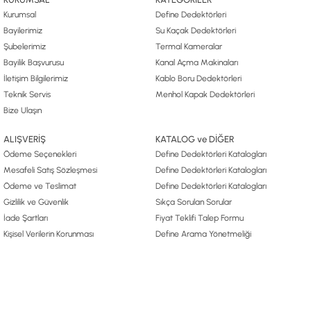
Kurumsal
Define Dedektörleri
Bayilerimiz
Su Kaçak Dedektörleri
Şubelerimiz
Termal Kameralar
Bayilik Başvurusu
Kanal Açma Makinaları
İletişim Bilgilerimiz
Kablo Boru Dedektörleri
Teknik Servis
Menhol Kapak Dedektörleri
Bize Ulaşın
ALIŞVERİŞ
KATALOG ve DİĞER
Ödeme Seçenekleri
Define Dedektörleri Katalogları
Mesafeli Satış Sözleşmesi
Define Dedektörleri Katalogları
Ödeme ve Teslimat
Define Dedektörleri Katalogları
Gizlilik ve Güvenlik
Sıkça Sorulan Sorular
İade Şartları
Fiyat Teklifi Talep Formu
Kişisel Verilerin Korunması
Define Arama Yönetmeliği