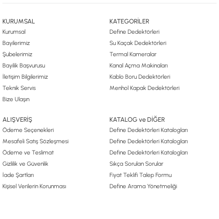
KURUMSAL
KATEGORİLER
Kurumsal
Define Dedektörleri
Bayilerimiz
Su Kaçak Dedektörleri
Şubelerimiz
Termal Kameralar
Bayilik Başvurusu
Kanal Açma Makinaları
İletişim Bilgilerimiz
Kablo Boru Dedektörleri
Teknik Servis
Menhol Kapak Dedektörleri
Bize Ulaşın
ALIŞVERİŞ
KATALOG ve DİĞER
Ödeme Seçenekleri
Define Dedektörleri Katalogları
Mesafeli Satış Sözleşmesi
Define Dedektörleri Katalogları
Ödeme ve Teslimat
Define Dedektörleri Katalogları
Gizlilik ve Güvenlik
Sıkça Sorulan Sorular
İade Şartları
Fiyat Teklifi Talep Formu
Kişisel Verilerin Korunması
Define Arama Yönetmeliği