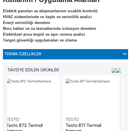
Elektrik panoları ve ekipmanlarının sıcaklık kontrolü
HVAC sistemlerinde ısı kaybı ve verimlilik analizi
Enerji verimliliği denetimi
Boru hatları ve su tesisatlarında izolasyon denetimi
Elektriksel arıza tespiti ve aşırı ısınma analizi
Yangın güvenliği uygulamaları ve izleme
TEKNIK ÖZELLIKLER
TAVSİYE EDİLEN ÜRÜNLER
TESTO
TESTO
72 Termal
Testo 871 Termal
Testo 868 Ter
Kamera
Kamera