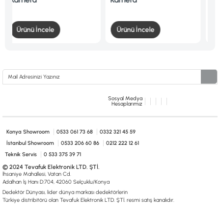
nü İncele
Ürünü İncele
Ürünü İncele
Sosyal Medya
Hesaplarımız
Konya Showroom
0533 061 73 68
0332 321 45 59
İstanbul Showroom
0533 206 60 86
0212 222 12 61
Teknik Servis
0 533 375 39 71
© 2024 Tevafuk Elektronik LTD. ŞTİ.
İhsaniye Mahallesi, Vatan Cd.
Adalhan İş Hanı D:704, 42060 Selçuklu/Konya
Dedektör Dünyası, lider dünya markası dedektörlerin
Türkiye distribitörü olan Tevafuk Elektronik LTD. ŞTİ. resmi satış kanalıdır.