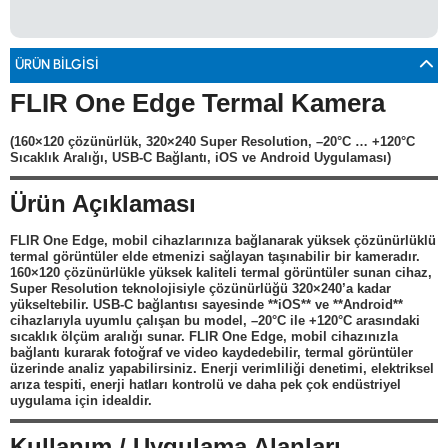
0533 061 73 68
0533 206 6086
0212 222 12 61
0332 321 45 59
© 2024 Tevafuk Elektronik LTD. ŞTİ.
Dedektör Dünyası, lider dünya markası dedektörlerin
ÜRÜN BILGISI
Türkiye distribitörü olan Tevafuk Elektronik LTD. ŞTİ. resmi satış kanalıdır.
FLIR One Edge Termal Kamera
(160×120 çözünürlük, 320×240 Super Resolution, –20°C … +120°C
Sıcaklık Aralığı, USB-C Bağlantı, iOS ve Android Uygulaması)
Ürün Açıklaması
FLIR
One Edge
, mobil cihazlarınıza bağlanarak yüksek çözünürlüklü
termal görüntüler elde etmenizi sağlayan taşınabilir bir kameradır.
160×120 çözünürlükle yüksek kaliteli termal görüntüler sunan cihaz,
Super Resolution teknolojisiyle çözünürlüğü 320×240’a kadar
yükseltebilir. USB-C bağlantısı sayesinde **iOS** ve **Android**
cihazlarıyla uyumlu çalışan bu model, –20°C ile +120°C arasındaki
sıcaklık ölçüm aralığı sunar. FLIR One Edge, mobil cihazınızla
bağlantı kurarak fotoğraf ve video kaydedebilir, termal görüntüler
üzerinde analiz yapabilirsiniz. Enerji verimliliği denetimi, elektriksel
arıza tespiti, enerji hatları kontrolü ve daha pek çok endüstriyel
uygulama için idealdir.
Kullanım / Uygulama Alanları