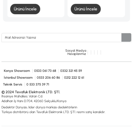
Ürünü İncele
Ürünü İncele
Ürünü 
Sosyal Medya
Hesaplarımız
Konya Showroom
0533 061 73 68
0332 321 45 59
İstanbul Showroom
0533 206 60 86
0212 222 12 61
Teknik Servis
0 533 375 39 71
© 2024 Tevafuk Elektronik LTD. ŞTİ.
İhsaniye Mahallesi, Vatan Cd.
Adalhan İş Hanı D:704, 42060 Selçuklu/Konya
Dedektör Dünyası, lider dünya markası dedektörlerin
Türkiye distribitörü olan Tevafuk Elektronik LTD. ŞTİ. resmi satış kanalıdır.