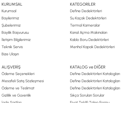
KURUMSAL
KATEGORİLER
Kurumsal
Define Dedektörleri
Bayilerimiz
Su Kaçak Dedektörleri
Şubelerimiz
Termal Kameralar
Bayilik Başvurusu
Kanal Açma Makinaları
İletişim Bilgilerimiz
Kablo Boru Dedektörleri
Teknik Servis
Menhol Kapak Dedektörleri
Bize Ulaşın
ALIŞVERİŞ
KATALOG ve DİĞER
Ödeme Seçenekleri
Define Dedektörleri Katalogları
Mesafeli Satış Sözleşmesi
Define Dedektörleri Katalogları
Ödeme ve Teslimat
Define Dedektörleri Katalogları
Gizlilik ve Güvenlik
Sıkça Sorulan Sorular
İade Şartları
Fiyat Teklifi Talep Formu
Kişisel Verilerin Korunması
Define Arama Yönetmeliği