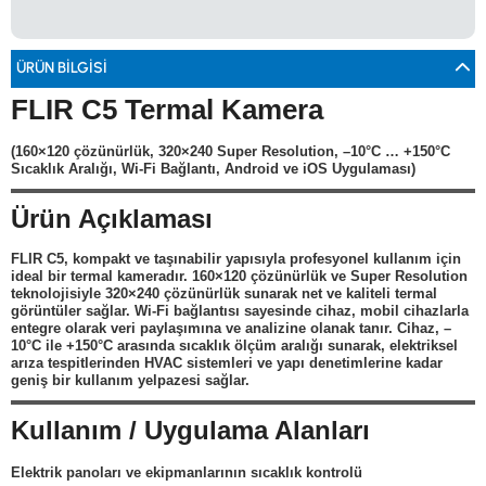
0533 061 73 68
0533 206 6086
0212 222 12 61
0332 321 45 59
© 2024 Tevafuk Elektronik LTD. ŞTİ.
Dedektör Dünyası, lider dünya markası dedektörlerin
ÜRÜN BILGISI
Türkiye distribitörü olan Tevafuk Elektronik LTD. ŞTİ. resmi satış kanalıdır.
FLIR C5 Termal Kamera
(160×120 çözünürlük, 320×240 Super Resolution, –10°C … +150°C
Sıcaklık Aralığı, Wi-Fi Bağlantı, Android ve iOS Uygulaması)
Ürün Açıklaması
FLIR
C5
, kompakt ve taşınabilir yapısıyla profesyonel kullanım için
ideal bir termal kameradır. 160×120 çözünürlük ve Super Resolution
teknolojisiyle 320×240 çözünürlük sunarak net ve kaliteli termal
görüntüler sağlar. Wi-Fi bağlantısı sayesinde cihaz, mobil cihazlarla
entegre olarak veri paylaşımına ve analizine olanak tanır. Cihaz, –
10°C ile +150°C arasında sıcaklık ölçüm aralığı sunarak, elektriksel
arıza tespitlerinden HVAC sistemleri ve yapı denetimlerine kadar
geniş bir kullanım yelpazesi sağlar.
Kullanım / Uygulama Alanları
Elektrik panoları ve ekipmanlarının sıcaklık kontrolü