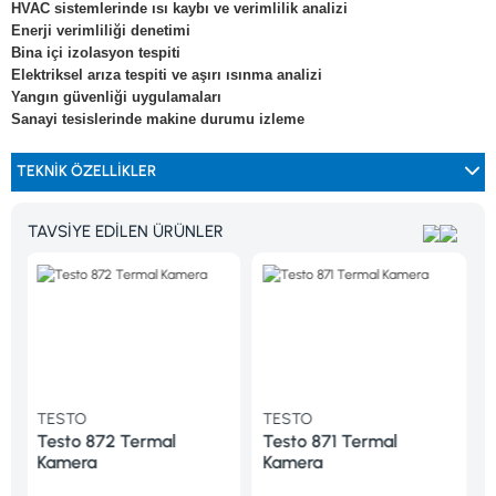
HVAC sistemlerinde ısı kaybı ve verimlilik analizi
Enerji verimliliği denetimi
Bina içi izolasyon tespiti
Elektriksel arıza tespiti ve aşırı ısınma analizi
Yangın güvenliği uygulamaları
Sanayi tesislerinde makine durumu izleme
TEKNIK ÖZELLIKLER
TAVSİYE EDİLEN ÜRÜNLER
TO
TESTO
TESTO
o 872 Termal
Testo 871 Termal
Testo 868
era
Kamera
Kamera