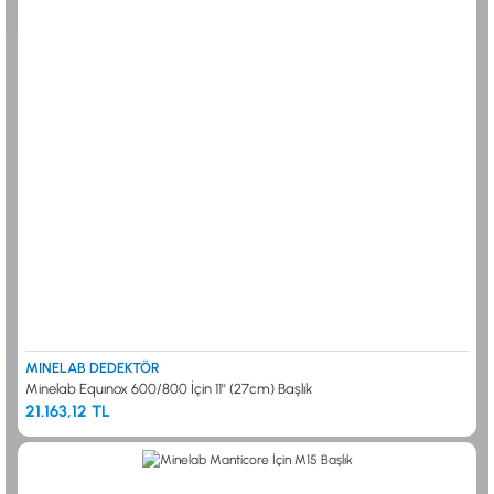
MINELAB DEDEKTÖR
Minelab Equınox 600/800 İçin 11'' (27cm) Başlık
21.163,12 TL