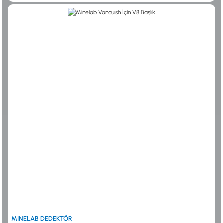
0533 061 73 68
0533 206 6086
0212 222 12 61
0332 321 45 59
© 2024 Tevafuk Elektronik LTD. ŞTİ.
Dedektör Dünyası, lider dünya markası dedektörlerin
Türkiye distribitörü olan Tevafuk Elektronik LTD. ŞTİ. resmi satış kanalıdır.
MINELAB DEDEKTÖR