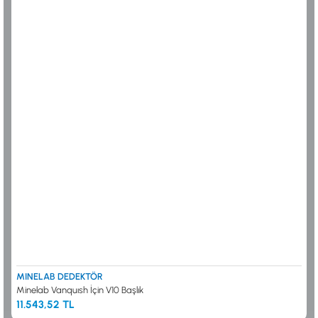
ALTIN ELEME KİTLERİ
XP
ANA ÜNİTELER
RUTUS DEDEKTÖR
ARAMA BAŞLIKLARI
FISHER
BAŞLIK KORUMA KILIFLARI
TEKNETICS
BATARYA, PİL ve ŞARJ ALETLERİ
MINELAB
KULAKLIKLAR VE KULAKLIK BAĞLANTI
GARRETT
AKSESUARLARI
NOKTA
ŞAFTLAR VE ŞAFT AKSESUARLARI
DETECH
SU ALTI VE DİĞER AKSESUARLAR
TAŞIMA ÇANTASI &BULUNTU KESESİ &
KILIFLAR
KONYA Showroom
İSTANBUL Showroom
İhasaniye Mahallesi Vatan Caddesi Adalhan
H.Rıfat PAşa Mah. Yüzer Havuz Sk. Perpa
İş Hanı 15/704 Selçuklu/KONYA
Ticaret Merkezi B Blok Kat: 5 No: 160 Şişli/
İSTANBUL
MINELAB DEDEKTÖR
Minelab Vanquısh İçin V10 Başlık
11.543,52 TL