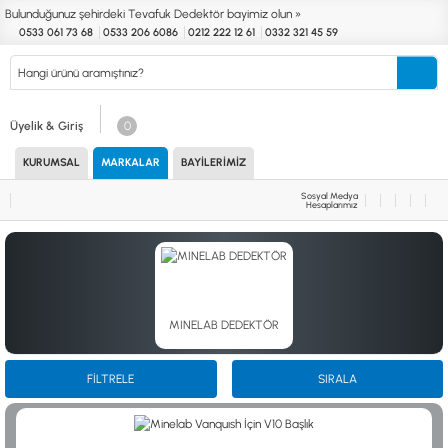
Bulunduğunuz şehirdeki Tevafuk Dedektör bayimiz olun »
0533 061 73 68
0533 206 6086
0212 222 12 61
0332 321 45 59
Kurumsal
Markalar
Bayilerimiz
Teknik Servis
İletişim
Üyelik & Giriş
0
KURUMSAL
MARKALAR
BAYILERIMIZ
Define
Endüstri
Güvenlik
Altın Eleme
Dedektörleri
Dedektörleri
Dedektörleri
Kitleri
Sosyal Medya
Hesaplarımız
MARKALAR
KULLANIM ALANLARI
XP
NUGGET DEDEKTÖRLERİ
RUTUS DEDEKTÖR
PİNPOİNTER & SCUBA
FISHER
PULSE SİSTEMLER
TEKNETICS
SU GEÇİRMEZ DEDEKTÖRLER
MINELAB DEDEKTÖR
MINELAB
TEK PARA & HOBİ DEDEKTÖRLERİ
GARRETT
YENİ BAŞLAYANLAR İÇİN
NOKTA
FİLTRELE
SIRALA
LORENZ
DETECH
AKSESUARLAR (ÇEŞİT)
AKSESUARLAR (MARKA)