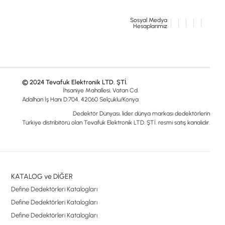
Sosyal Medya
Hesaplarımız
© 2024 Tevafuk Elektronik LTD. ŞTİ.
İhsaniye Mahallesi, Vatan Cd.
Adalhan İş Hanı D:704, 42060 Selçuklu/Konya
Dedektör Dünyası, lider dünya markası dedektörlerin
Türkiye distribitörü olan Tevafuk Elektronik LTD. ŞTİ. resmi satış kanalıdır.
KATALOG ve DİĞER
Define Dedektörleri Katalogları
Define Dedektörleri Katalogları
Define Dedektörleri Katalogları