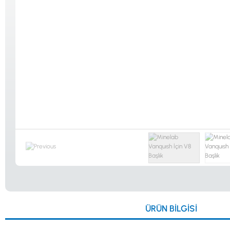
Güvenlik
Dedektörleri
Altın Eleme
Kitleri
0533 061 73 68
0533 206 6086
0212 222 12 61
0332 321 45 59
ÜRÜN BILGISI