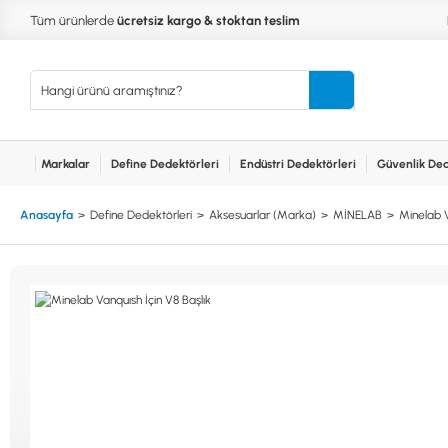
Tüm ürünlerde
ücretsiz kargo & stoktan teslim
Markalar
Define Dedektörleri
Endüstri Dedektörleri
Güvenlik Ded
Kurumsal
Markalar
Bayilerimiz
Teknik Servis
İlet
MARKALAR
KULLA
Anasayfa
Define Dedektörleri
Aksesuarlar (Marka)
MİNELAB
Minelab V
XP
NUGGE
RUTUS DEDEKTÖR
PİNPOİ
Define
FISHER
PULSE 
Dedektörleri
TEKNETICS
SU GEÇ
MINELAB
TEK PA
GARRETT
YENİ B
NOKTA
Endüstri
Dedektörleri
LORENZ
DETECH