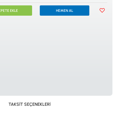
İSTANBUL
EPETE EKLE
HEMEN AL
© 2024 Tevafuk Elektronik LTD. ŞTİ.
Dedektör Dünyası, lider dünya markası dedektörlerin
Türkiye distribitörü olan Tevafuk Elektronik LTD. ŞTİ. resmi satış kanalıdır.
TAKSIT SEÇENEKLERI