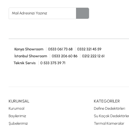
Konya Showroom
0533 061 73 68
0332 321 45 59
İstanbul Showroom
0533 206 60 86
0212 222 12 61
Teknik Servis
0 533 375 39 71
KURUMSAL
KATEGORİLER
Kurumsal
Define Dedektörleri
Bayilerimiz
Su Kaçak Dedektörler
Şubelerimiz
Termal Kameralar