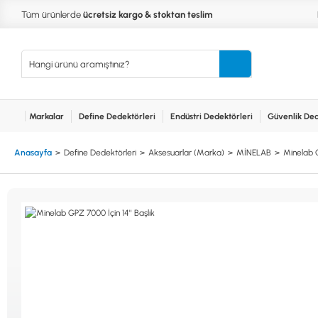
Tüm ürünlerde
ücretsiz kargo & stoktan teslim
Markalar
Define Dedektörleri
Endüstri Dedektörleri
Güvenlik Ded
Kurumsal
Markalar
Bayilerimiz
Teknik Servis
İlet
MARKALAR
KULLA
Anasayfa
Define Dedektörleri
Aksesuarlar (Marka)
MİNELAB
Minelab G
XP
NUGGE
RUTUS DEDEKTÖR
PİNPOİ
Define
FISHER
PULSE 
Dedektörleri
TEKNETICS
SU GEÇ
MINELAB
TEK PA
GARRETT
YENİ B
NOKTA
Endüstri
Dedektörleri
LORENZ
DETECH