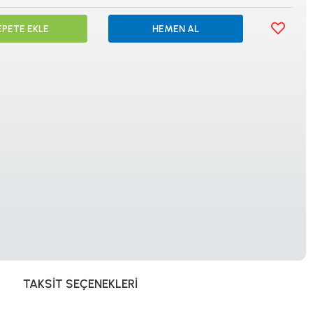
İSTANBUL
EPETE EKLE
HEMEN AL
© 2024 Tevafuk Elektronik LTD. ŞTİ.
Dedektör Dünyası, lider dünya markası dedektörlerin
Türkiye distribitörü olan Tevafuk Elektronik LTD. ŞTİ. resmi satış kanalıdır.
TAKSIT SEÇENEKLERI