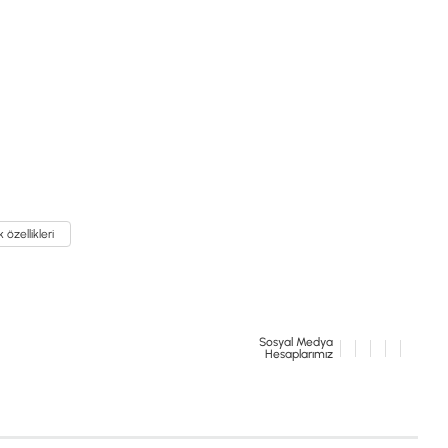
k özellikleri
Sosyal Medya
Hesaplarımız