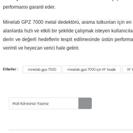
performansı garanti eder.
Minelab GPZ 7000 metal dedektörü, arama tutkunları için en so
alanlarda hızlı ve etkili bir şekilde çalışmak isteyen kullanıcı
derin ve değerli hedeflerin tespit edilmesinde üstün perfor
verimli ve heyecan verici hale getirir.
Etiketler :
minelab gpz 7000
minelab gpz 7000 için 14'' başlık
14''