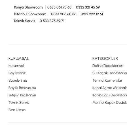
Konya Showroom
0533 061 73 68
0332 321 45 59
İstanbul Showroom
0533 206 60 86
0212 222 12 61
Teknik Servis
0 533 375 39 71
KURUMSAL
KATEGORİLER
Kurumsal
Define Dedektörleri
Bayilerimiz
Su Kaçak Dedektörler
Şubelerimiz
Termal Kameralar
Bayilik Başvurusu
Kanal Açma Makinala
İletişim Bilgilerimiz
Kablo Boru Dedektörle
Teknik Servis
Menhol Kapak Dedekt
Bize Ulaşın