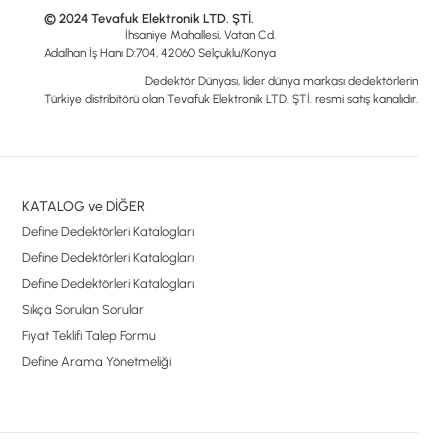
© 2024 Tevafuk Elektronik LTD. ŞTİ.
İhsaniye Mahallesi, Vatan Cd.
Adalhan İş Hanı D:704, 42060 Selçuklu/Konya
Dedektör Dünyası, lider dünya markası dedektörlerin
Türkiye distribitörü olan Tevafuk Elektronik LTD. ŞTİ. resmi satış kanalıdır.
KATALOG ve DİĞER
Define Dedektörleri Katalogları
Define Dedektörleri Katalogları
Define Dedektörleri Katalogları
Sıkça Sorulan Sorular
Fiyat Teklifi Talep Formu
Define Arama Yönetmeliği