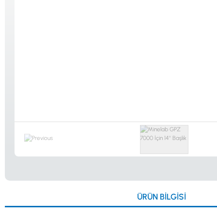
Güvenlik
Dedektörleri
Altın Eleme
Kitleri
0533 061 73 68
0533 206 6086
0212 222 12 61
0332 321 45 59
ÜRÜN BILGISI