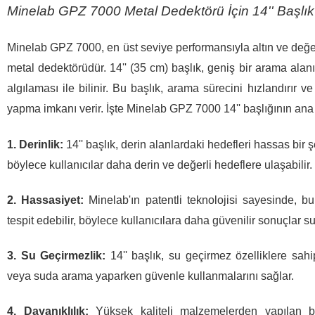
Minelab GPZ 7000 Metal Dedektörü İçin 14'' Başlık
Minelab GPZ 7000, en üst seviye performansıyla altın ve değerl
metal dedektörüdür. 14'' (35 cm) başlık, geniş bir arama alan
algılaması ile bilinir. Bu başlık, arama sürecini hızlandırır 
yapma imkanı verir. İşte Minelab GPZ 7000 14'' başlığının ana ö
1. Derinlik:
14'' başlık, derin alanlardaki hedefleri hassas bir ş
böylece kullanıcılar daha derin ve değerli hedeflere ulaşabilir.
2. Hassasiyet:
Minelab'ın patentli teknolojisi sayesinde, b
tespit edebilir, böylece kullanıcılara daha güvenilir sonuçlar s
3. Su Geçirmezlik:
14'' başlık, su geçirmez özelliklere sahip
veya suda arama yaparken güvenle kullanmalarını sağlar.
4. Dayanıklılık:
Yüksek kaliteli malzemelerden yapılan bu