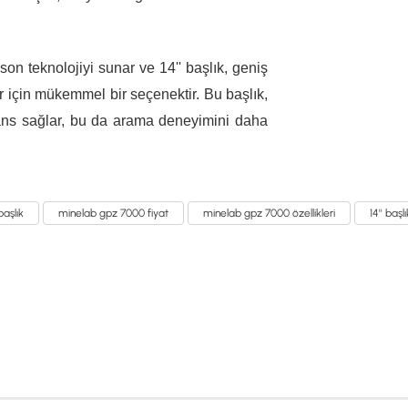
n teknolojiyi sunar ve 14'' başlık, geniş
lar için mükemmel bir seçenektir. Bu başlık,
mans sağlar, bu da arama deneyimini daha
 başlık
minelab gpz 7000 fiyat
minelab gpz 7000 özellikleri
14'' başlı