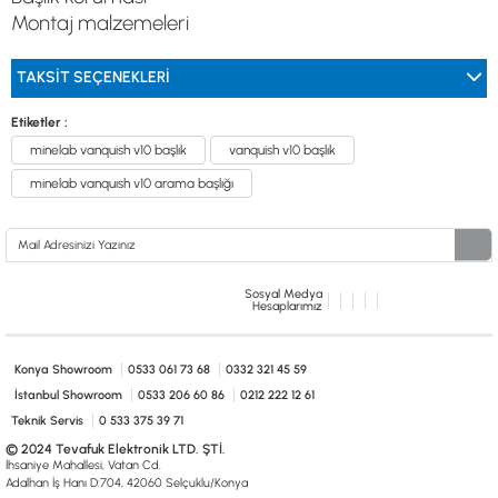
Montaj malzemeleri
TAKSIT SEÇENEKLERI
Etiketler :
minelab vanquish v10 başlık
vanquish v10 başlık
minelab vanquısh v10 arama başlığı
Sosyal Medya
Hesaplarımız
Konya Showroom
0533 061 73 68
0332 321 45 59
İstanbul Showroom
0533 206 60 86
0212 222 12 61
Teknik Servis
0 533 375 39 71
© 2024 Tevafuk Elektronik LTD. ŞTİ.
İhsaniye Mahallesi, Vatan Cd.
Adalhan İş Hanı D:704, 42060 Selçuklu/Konya