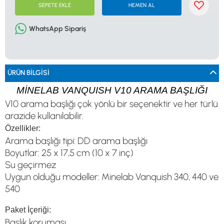
0533 061 73 68
0533 206 6086
0212 222 12 61
0332 321 45 59
SEPETE EKLE
HEMEN AL
© 2024 Tevafuk Elektronik LTD. ŞTİ.
Dedektör Dünyası, lider dünya markası dedektörlerin
WhatsApp Sipariş
Türkiye distribitörü olan Tevafuk Elektronik LTD. ŞTİ. resmi satış kanalıdır.
ÜRÜN BILGISI
MİNELAB VANQUISH V10 ARAMA BAŞLIĞI
V10 arama başlığı çok yönlü bir seçenektir ve her türlü
arazide kullanılabilir.
Özellikler:
Arama başlığı tipi: DD arama başlığı
Boyutlar: 25 x 17,5 cm (10 x 7 inç)
Su geçirmez
Uygun olduğu modeller: Minelab Vanquish 340, 440 ve
540
Paket İçeriği:
Başlık koruması