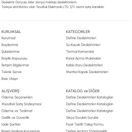
Dedektör Dünyası, lider dünya markası dedektörlerin
Türkiye distribitörü olan Tevafuk Elektronik LTD. ŞTİ. resmi satış kanalıdır.
KURUMSAL
KATEGORİLER
Kurumsal
Define Dedektörleri
Bayilerimiz
Su Kaçak Dedektörleri
Şubelerimiz
Termal Kameralar
Bayilik Başvurusu
Kanal Açma Makinaları
İletişim Bilgilerimiz
Kablo Boru Dedektörleri
Teknik Servis
Menhol Kapak Dedektörleri
Bize Ulaşın
ALIŞVERİŞ
KATALOG ve DİĞER
Ödeme Seçenekleri
Define Dedektörleri Katalogları
Mesafeli Satış Sözleşmesi
Define Dedektörleri Katalogları
Ödeme ve Teslimat
Define Dedektörleri Katalogları
Gizlilik ve Güvenlik
Sıkça Sorulan Sorular
İade Şartları
Fiyat Teklifi Talep Formu
Kişisel Verilerin Korunması
Define Arama Yönetmeliği