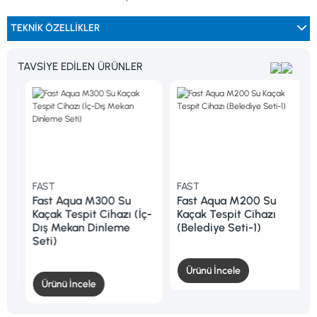
TEKNİK ÖZELLİKLER
TAVSİYE EDİLEN ÜRÜNLER
FAST
FAST
Fast Aqua M300 Su
Fast Aqua M200 Su
ş
Kaçak Tespit Cihazı (İç-
Kaçak Tespit Cihazı
Dış Mekan Dinleme
(Belediye Seti-1)
Seti)
Ürünü İncele
Ürünü İncele