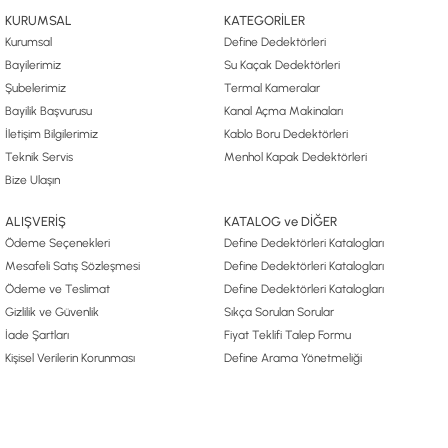
KURUMSAL
KATEGORİLER
Kurumsal
Define Dedektörleri
Bayilerimiz
Su Kaçak Dedektörleri
Şubelerimiz
Termal Kameralar
Bayilik Başvurusu
Kanal Açma Makinaları
İletişim Bilgilerimiz
Kablo Boru Dedektörleri
Teknik Servis
Menhol Kapak Dedektörleri
Bize Ulaşın
ALIŞVERİŞ
KATALOG ve DİĞER
Ödeme Seçenekleri
Define Dedektörleri Katalogları
Mesafeli Satış Sözleşmesi
Define Dedektörleri Katalogları
Ödeme ve Teslimat
Define Dedektörleri Katalogları
Gizlilik ve Güvenlik
Sıkça Sorulan Sorular
İade Şartları
Fiyat Teklifi Talep Formu
Kişisel Verilerin Korunması
Define Arama Yönetmeliği