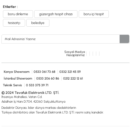
Etiketler :
boru dinleme
güzergah tespit cihazı
boru içi tespit
tesisatçı
belediye
Sosyal Medya
Hesaplarımız
Konya Showroom
0533 061 73 68
0332 321 45 59
İstanbul Showroom
0533 206 60 86
0212 222 12 61
Teknik Servis
0 533 375 39 71
© 2024 Tevafuk Elektronik LTD. ŞTİ.
İhsaniye Mahallesi, Vatan Cd.
Adalhan İş Hanı D:704, 42060 Selçuklu/Konya
Dedektör Dünyası, lider dünya markası dedektörlerin
Türkiye distribitörü olan Tevafuk Elektronik LTD. ŞTİ. resmi satış kanalıdır.