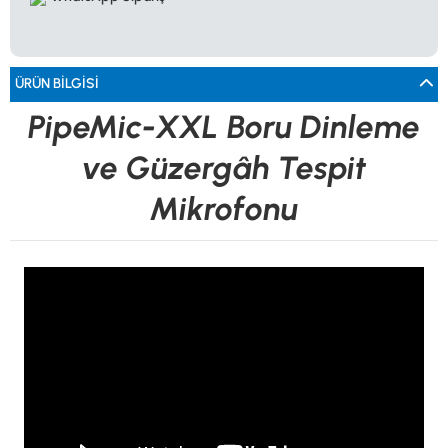
0533 061 73 68
0533 206 6086
0212 222 12 61
0332 321 45 59
© 2024 Tevafuk Elektronik LTD. ŞTİ.
Dedektör Dünyası, lider dünya markası dedektörlerin
Türkiye distribitörü olan Tevafuk Elektronik LTD. ŞTİ. resmi satış kanalıdır.
ÜRÜN BILGISI
PipeMic-XXL Boru Dinleme
ve Güzergâh Tespit
Mikrofonu