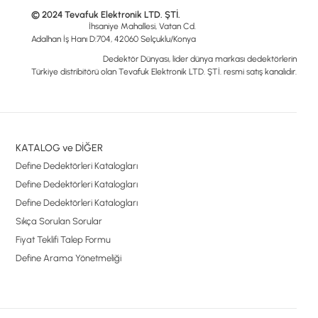
© 2024 Tevafuk Elektronik LTD. ŞTİ.
İhsaniye Mahallesi, Vatan Cd.
Adalhan İş Hanı D:704, 42060 Selçuklu/Konya
Dedektör Dünyası, lider dünya markası dedektörlerin
Türkiye distribitörü olan Tevafuk Elektronik LTD. ŞTİ. resmi satış kanalıdır.
KATALOG ve DİĞER
Define Dedektörleri Katalogları
Define Dedektörleri Katalogları
Define Dedektörleri Katalogları
Sıkça Sorulan Sorular
Fiyat Teklifi Talep Formu
Define Arama Yönetmeliği