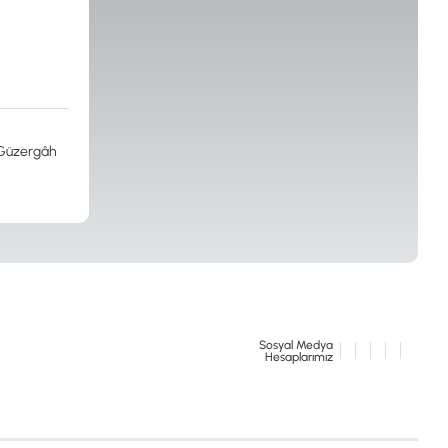
İSTANBUL
 Güzergâh
© 2024 Tevafuk Elektronik LTD. ŞTİ.
Dedektör Dünyası, lider dünya markası dedektörlerin
Türkiye distribitörü olan Tevafuk Elektronik LTD. ŞTİ. resmi satış kanalıdır.
Sosyal Medya
Hesaplarımız