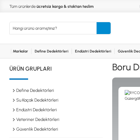
Tüm ürünlerde
ücretsiz kargo & stoktan teslim
Markalar
Define Dedektörleri
Endüstri Dedektörleri
Güvenlik Ded
Kurumsal
Markalar
Bayilerimiz
Teknik Servis
İlet
MARKALAR
KULLA
Boru D
ÜRÜN GRUPLARI
XP
NUGGE
RUTUS DEDEKTÖR
PİNPOİ
Define
FISHER
PULSE 
Dedektörleri
Define Dedektörleri
TEKNETICS
SU GEÇ
MINELAB
TEK PA
Su Kaçak Dedektörleri
GARRETT
YENİ B
Endüstri Dedektörleri
NOKTA
Endüstri
Veteriner Dedektörleri
Dedektörleri
LORENZ
DETECH
Güvenlik Dedektörleri