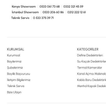
Konya Showroom
0533 061 73 68
0332 321 45 59
İstanbul Showroom
0533 206 60 86
0212 222 12 61
Teknik Servis
0 533 375 39 71
KURUMSAL
KATEGORİLER
Kurumsal
Define Dedektörleri
Bayilerimiz
Su Kaçak Dedektörler
Şubelerimiz
Termal Kameralar
Bayilik Başvurusu
Kanal Açma Makinala
İletişim Bilgilerimiz
Kablo Boru Dedektörle
Teknik Servis
Menhol Kapak Dedekt
Bize Ulaşın