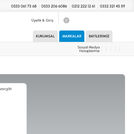
0533 061 73 68
0533 206 6086
0212 222 12 61
0332 321 45 59
Üyelik & Giriş
0
Sosyal Medya
Hesaplarımız
KURUMSAL
MARKALAR
BAYILERIMIZ
Sosyal Medya
Hesaplarımız
KONYA Showroom
UARLAR (MARKA)
İhasaniye Mahallesi Vatan Caddesi
Adalhan İş Hanı 15/704 Selçuklu/KONYA
DEDEKTÖR
ICS
B
T
H
İSTANBUL Showroom
H.Rıfat PAşa Mah. Yüzer Havuz Sk. Perpa
Ticaret Merkezi B Blok Kat: 5 No: 160 Şişli/