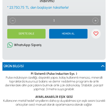
indirimi)
0533 061 73 68
0533 206 6086
0212 222 12 61
0332 321 45 59
* 23.750,75 TL den başlayan taksitlerle!
© 2024 Tevafuk Elektronik LTD. ŞTİ.
Dedektör Dünyası, lider dünya markası dedektörlerin
Türkiye distribitörü olan Tevafuk Elektronik LTD. ŞTİ. resmi satış kanalıdır.
SEPETE EKLE
HEMEN AL
WhatsApp Sipariş
ÜRÜN BILGISI
PI Sistemli (Pulse Induction Sys. )
Pulse indüksiyon özelliği, dayanıklı yapısı, kolay kullanımlı menüsü, mineralli
topraklarda kusursuz balans ve demir reddetme programı ile artık
derinlerdeki altın parçalarını bulmak artık çok daha kolay. Stabildir, parazit
yapmaz. 3 metre suya girebilir.
AYARLANABİLİR EŞİK SESİ
Kullanıcının metal hedef sinyallerini daha iyi duyabilmesi için eşik sesini (sürekli
arka plan sesi) manuel olarak ayarlamasına olanak sağlar.