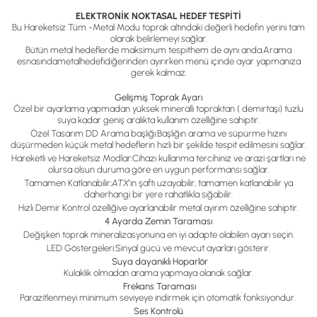
ELEKTRONİK NOKTASAL HEDEF TESPİTİ
Bu Hareketsiz Tüm -Metal Modu toprak altındaki değerli hedefin yerini tam
olarak belirlemeyi sağlar.
Bütün metal hedeflerde maksimum tespit
hem de aynı anda.
Arama
esnasında
metal
hedefi
diğerinden ayırırken menü içinde ayar yapmanıza
gerek kalmaz.
Gelişmiş Toprak Ayarı
Özel bir ayarlama yapmadan yüksek mineralli topraktan ( demirtaşı) tuzlu
suya kadar geniş aralıkta kullanım özelliğine sahiptir.
Özel Tasarım DD Arama başlığı:
Başlığın arama ve süpürme hızını
düşürmeden küçük metal hedeflerin hızlı bir şekilde tespit edilmesini sağlar.
Hareketli ve Hareketsiz Modlar
:
Cihazı kullanma tercihiniz ve arazi şartları ne
olursa olsun duruma göre en uygun performansı sağlar.
Tamamen Katlanabilir
:
ATX
’in şaftı uzayabilir, tamamen katlanabilir ya
da
herhangi bir yere rahatlıkla sığabilir.
Hızlı Demir Kontrol özelliği
ve ayarlanabilir metal ayırım özelliğine sahiptir.
4 Ayarda Zemin Taraması
Değişken toprak mineralizasyonuna en iyi adapte olabilen ayarı seçin.
LED Göstergeleri:
Sinyal gücü ve mevcut ayarları gösterir.
Suya dayanıklı Hoparlör
Kulaklık olmadan arama yapmaya olanak sağlar.
Frekans Taraması
Parazitlenmeyi minimum seviyeye indirmek için otomatik fonksiyondur.
Ses Kontrolü