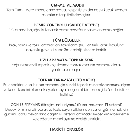
TÜM-METAL MODU
Tam Tüm -Metal modu daha hassas tespit ile en derindeki küçük kıymetli
metallerin tespitini kolaylaştırır.
DEMİR KONTROLÜ (SADECE ATX’DE)
DD arama başlığını kullanarak demir hedeflerin tanımlanmasını sağlar.
TÜM BÖLGELER
Islak, nemli ve tozlu araziler için tasarlanmıştır. Her türlü arazi koşuluna
dayanıklı gövdesi suda 3m derinliğe kadar inebilir.
HIZLI ARAMA™ TOPRAK AYARI
Yoğun mineralli toprak koşullarında toprak ayarının otomatik olarak
yapılmasını sağlar.
TOPRAK TARAMASI (OTOMATİK)
Bu dedektör ideal bir performans için sürekli toprak mineralizasyonunu ölçen
ve kendi kendini otomatik ayarlamaya programlı bir teknoloji ile üretilmiştir. (4
hatlı hız)
ÇOKLU-FREKANS (titreşim indüksiyonu) (Pulse Induction-PI sistemli)
Dedektör mineralli toprak ve tuzlu suyun etkilerinden zarar görmemek için
gücünü çoklu frekanslara dağıtır. PI sistemli aramada hedef kimlik belirleme
ve değersiz metal ayırma özelliği sınırlıdır.
HARİCİ HOPARLÖR