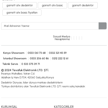
garrett atx dedektör
garrett atx basic
garrett dedektör
garrett atx basic fiyatları
Sosyal Medya
Hesaplarımız
Konya Showroom
0533 061 73 68
0332 321 45 59
İstanbul Showroom
0533 206 60 86
0212 222 12 61
Teknik Servis
0 533 375 39 71
© 2024 Tevafuk Elektronik LTD. ŞTİ.
İhsaniye Mahallesi, Vatan Cd.
Adalhan İş Hanı D:704, 42060 Selçuklu/Konya
Dedektör Dünyası, lider dünya markası dedektörlerin
Türkiye distribitörü olan Tevafuk Elektronik LTD. ŞTİ. resmi satış kanalıdır.
KURUMSAL
KATEGORİLER