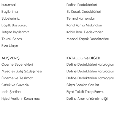
Kurumsal
Define Dedektörleri
Bayilerimiz
Su Kaçak Dedektörleri
Şubelerimiz
Termal Kameralar
Bayilik Başvurusu
Kanal Açma Makinaları
İletişim Bilgilerimiz
Kablo Boru Dedektörleri
Teknik Servis
Menhol Kapak Dedektörleri
Bize Ulaşın
ALIŞVERİŞ
KATALOG ve DİĞER
Ödeme Seçenekleri
Define Dedektörleri Katalogları
Mesafeli Satış Sözleşmesi
Define Dedektörleri Katalogları
Ödeme ve Teslimat
Define Dedektörleri Katalogları
Gizlilik ve Güvenlik
Sıkça Sorulan Sorular
İade Şartları
Fiyat Teklifi Talep Formu
Kişisel Verilerin Korunması
Define Arama Yönetmeliği