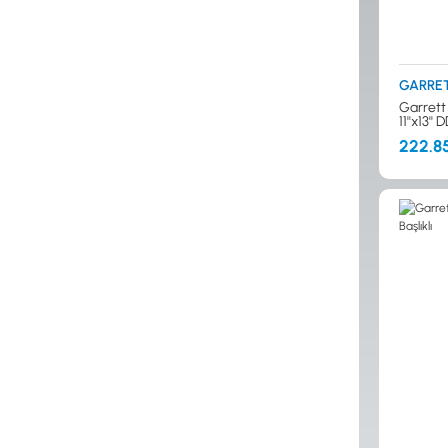
GARRE
Garrett
11''x13''
222.8