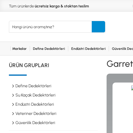
Tüm ürünlerde
ücretsiz kargo & stoktan teslim
Markalar
Define Dedektörleri
Endüstri Dedektörleri
Güvenlik Ded
Kurumsal
Markalar
Bayilerimiz
Teknik Servis
İlet
MARKALAR
KULLA
Garret
ÜRÜN GRUPLARI
XP
NUGGE
RUTUS DEDEKTÖR
PİNPOİ
Define
FISHER
PULSE 
Dedektörleri
Define Dedektörleri
TEKNETICS
SU GEÇ
MINELAB
TEK PA
Su Kaçak Dedektörleri
GARRETT
YENİ B
Endüstri Dedektörleri
NOKTA
Endüstri
Veteriner Dedektörleri
Dedektörleri
LORENZ
DETECH
Güvenlik Dedektörleri