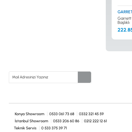
GARRE
Garrett 
Başlıklı
222.8
Konya Showroom
0533 061 73 68
0332 321 45 59
İstanbul Showroom
0533 206 60 86
0212 222 12 61
Teknik Servis
0 533 375 39 71