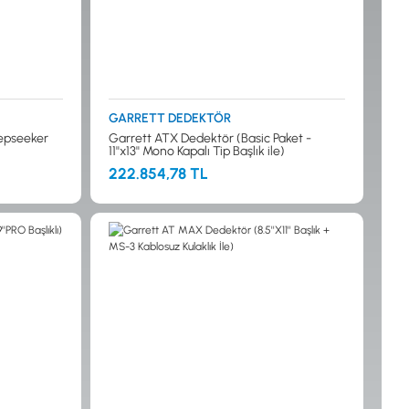
İSTANBUL
GARRETT DEDEKTÖR
eepseeker
Garrett ATX Dedektör (Basic Paket -
11''x13'' Mono Kapalı Tip Başlık ile)
222.854,78 TL
© 2024 Tevafuk Elektronik LTD. ŞTİ.
Dedektör Dünyası, lider dünya markası dedektörlerin
Türkiye distribitörü olan Tevafuk Elektronik LTD. ŞTİ. resmi satış kanalıdır.