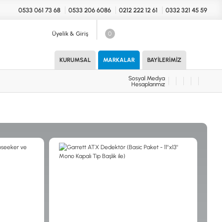
0533 061 73 68
0533 206 6086
0212 222 12 61
0332 321 45 59
Üyelik & Giriş
0
Sosyal Medya
Hesaplarımız
KURUMSAL
MARKALAR
BAYILERIMIZ
Sosyal Medya
Hesaplarımız
KONYA Showroom
UARLAR (MARKA)
İhasaniye Mahallesi Vatan Caddesi
Adalhan İş Hanı 15/704 Selçuklu/KONYA
DEDEKTÖR
ICS
B
T
H
İSTANBUL Showroom
H.Rıfat PAşa Mah. Yüzer Havuz Sk. Perpa
Ticaret Merkezi B Blok Kat: 5 No: 160 Şişli/