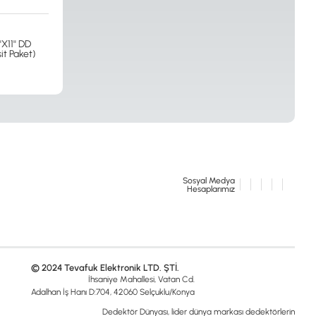
X11'' DD
it Paket)
Sosyal Medya
Hesaplarımız
© 2024 Tevafuk Elektronik LTD. ŞTİ.
İhsaniye Mahallesi, Vatan Cd.
Adalhan İş Hanı D:704, 42060 Selçuklu/Konya
Dedektör Dünyası, lider dünya markası dedektörlerin