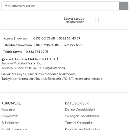
Sosyal Medya
Hesaplarımız
Konya Showroom
0533 061 73 68
0332 321 45 59
İstanbul Showroom
0533 206 60 86
0212 222 12 61
Teknik Servis
0 533 375 39 71
© 2024 Tevafuk Elektronik LTD. ŞTİ.
İhsaniye Mahallesi, Vatan Cd.
Adalhan İş Hanı D:704, 42060 Selçuklu/Konya
Dedektör Dünyası, lider dünya markası dedektörlerin
Türkiye distribitörü olan Tevafuk Elektronik LTD. ŞTİ. resmi satış kanalıdır.
KURUMSAL
KATEGORİLER
Kurumsal
Define Dedektörleri
Bayilerimiz
Su Kaçak Dedektörleri
Şubelerimiz
Termal Kameralar
Bayilik Başvurusu
Kanal Açma Makinaları