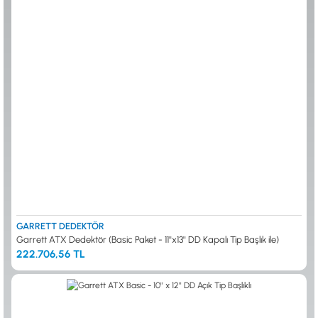
0533 061 73 68
0533 206 6086
0212 222 12 61
0332 321 45 59
© 2024 Tevafuk Elektronik LTD. ŞTİ.
Dedektör Dünyası, lider dünya markası dedektörlerin
Türkiye distribitörü olan Tevafuk Elektronik LTD. ŞTİ. resmi satış kanalıdır.
GARRETT DEDEKTÖR
Garrett ATX Dedektör (Basic Paket - 11''x13'' DD Kapalı Tip Başlık ile)
222.706,56 TL