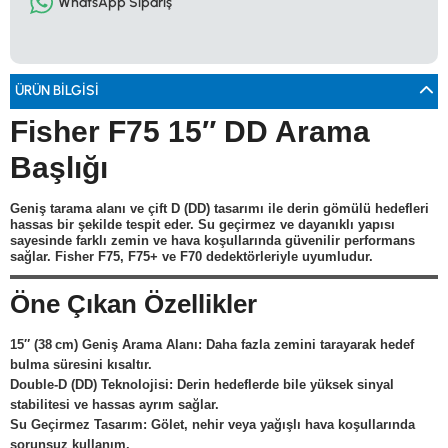
WhatsApp Sipariş
0533 061 73 68
0533 206 6086
0212 222 12 61
0332 321 45 59
© 2024 Tevafuk Elektronik LTD. ŞTİ.
Dedektör Dünyası, lider dünya markası dedektörlerin
Türkiye distribitörü olan Tevafuk Elektronik LTD. ŞTİ. resmi satış kanalıdır.
ÜRÜN BILGISI
Fisher F75 15″ DD Arama
Başlığı
Geniş tarama alanı ve çift D (DD) tasarımı ile derin gömülü hedefleri
hassas bir şekilde tespit eder. Su geçirmez ve dayanıklı yapısı
sayesinde farklı zemin ve hava koşullarında güvenilir performans
sağlar. Fisher F75, F75+ ve F70 dedektörleriyle uyumludur.
Öne Çıkan Özellikler
15″ (38 cm) Geniş Arama Alanı: Daha fazla zemini tarayarak hedef
bulma süresini kısaltır.
Double-D (DD) Teknolojisi: Derin hedeflerde bile yüksek sinyal
stabilitesi ve hassas ayrım sağlar.
Su Geçirmez Tasarım: Gölet, nehir veya yağışlı hava koşullarında
sorunsuz kullanım.