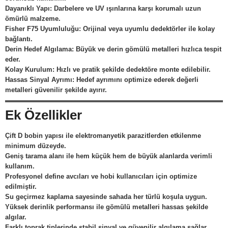
Dayanıklı Yapı: Darbelere ve UV ışınlarına karşı korumalı uzun
ömürlü malzeme.
Fisher F75 Uyumluluğu: Orijinal veya uyumlu dedektörler ile kolay
bağlantı.
Derin Hedef Algılama: Büyük ve derin gömülü metalleri hızlıca tespit
eder.
Kolay Kurulum: Hızlı ve pratik şekilde dedektöre monte edilebilir.
Hassas Sinyal Ayrımı: Hedef ayrımını optimize ederek değerli
metalleri güvenilir şekilde ayırır.
Ek Özellikler
Çift D bobin yapısı ile elektromanyetik parazitlerden etkilenme
minimum düzeyde.
Geniş tarama alanı ile hem küçük hem de büyük alanlarda verimli
kullanım.
Profesyonel define avcıları ve hobi kullanıcıları için optimize
edilmiştir.
Su geçirmez kaplama sayesinde sahada her türlü koşula uygun.
Yüksek derinlik performansı ile gömülü metalleri hassas şekilde
algılar.
Farklı toprak tiplerinde stabil sinyal ve güvenilir algılama sağlar.