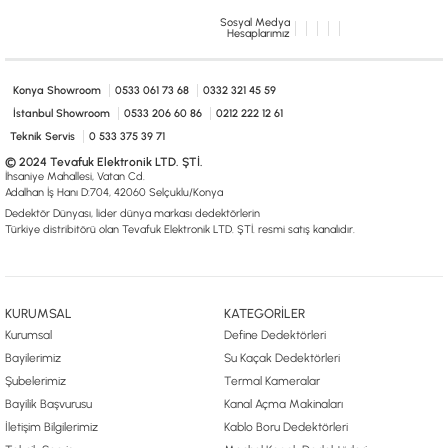
Sosyal Medya
Hesaplarımız
Konya Showroom
0533 061 73 68
0332 321 45 59
İstanbul Showroom
0533 206 60 86
0212 222 12 61
Teknik Servis
0 533 375 39 71
© 2024 Tevafuk Elektronik LTD. ŞTİ.
İhsaniye Mahallesi, Vatan Cd.
Adalhan İş Hanı D:704, 42060 Selçuklu/Konya
Dedektör Dünyası, lider dünya markası dedektörlerin
Türkiye distribitörü olan Tevafuk Elektronik LTD. ŞTİ. resmi satış kanalıdır.
KURUMSAL
KATEGORİLER
Kurumsal
Define Dedektörleri
Bayilerimiz
Su Kaçak Dedektörleri
Şubelerimiz
Termal Kameralar
Bayilik Başvurusu
Kanal Açma Makinaları
İletişim Bilgilerimiz
Kablo Boru Dedektörleri