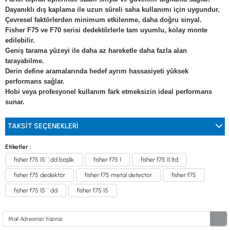
Dayanıklı dış kaplama ile uzun süreli saha kullanımı için uygundur.
Çevresel faktörlerden minimum etkilenme, daha doğru sinyal.
Fisher F75 ve F70 serisi dedektörlerle tam uyumlu, kolay monte
edilebilir.
Geniş tarama yüzeyi ile daha az hareketle daha fazla alan
tarayabilme.
Derin define aramalarında hedef ayrım hassasiyeti yüksek
performans sağlar.
Hobi veya profesyonel kullanım fark etmeksizin ideal performans
sunar.
TAKSIT SEÇENEKLERI
Etiketler :
fisher f75 15``dd başlık
fisher f75 1
fisher f75 11 ltd
fisher f75 dedektör
fisher f75 metal detector
fisher f75
fisher f75 15``dd
fisher f75 15