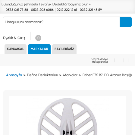
Bulunduğunuz şehirdeki Tevafuk Dedektör bayimiz olun »
0533 061 73 68
0533 206 6086
0212 222 12 61
0332 321 45 59
Kurumsal
Markalar
Bayilerimiz
Teknik Servis
İletişim
Üyelik & Giriş
0
KURUMSAL
MARKALAR
BAYILERIMIZ
Define
Endüstri
Güvenlik
Altın Eleme
Dedektörleri
Dedektörleri
Dedektörleri
Kitleri
Sosyal Medya
Hesaplarımız
MARKALAR
KULLANIM ALANLARI
Anasayfa
Define Dedektörleri
Markalar
Fisher F75 15″ DD Arama Başlığı
XP
NUGGET DEDEKTÖRLERİ
RUTUS DEDEKTÖR
PİNPOİNTER & SCUBA
FISHER
PULSE SİSTEMLER
TEKNETICS
SU GEÇİRMEZ DEDEKTÖRLER
MINELAB
TEK PARA & HOBİ DEDEKTÖRLERİ
GARRETT
YENİ BAŞLAYANLAR İÇİN
NOKTA
LORENZ
DETECH
AKSESUARLAR (ÇEŞİT)
AKSESUARLAR (MARKA)