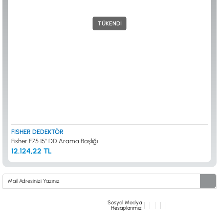
ALTIN ELEME KİTLERİ
XP
ANA ÜNİTELER
RUTUS DEDEKTÖR
TÜKENDİ
ARAMA BAŞLIKLARI
FISHER
BAŞLIK KORUMA KILIFLARI
TEKNETICS
BATARYA, PİL ve ŞARJ ALETLERİ
MINELAB
KULAKLIKLAR VE KULAKLIK BAĞLANTI
GARRETT
AKSESUARLARI
NOKTA
ŞAFTLAR VE ŞAFT AKSESUARLARI
DETECH
SU ALTI VE DİĞER AKSESUARLAR
TAŞIMA ÇANTASI &BULUNTU KESESİ &
KILIFLAR
KONYA Showroom
İSTANBUL Showroom
İhasaniye Mahallesi Vatan Caddesi Adalhan
H.Rıfat PAşa Mah. Yüzer Havuz Sk. Perpa
FISHER DEDEKTÖR
İş Hanı 15/704 Selçuklu/KONYA
Ticaret Merkezi B Blok Kat: 5 No: 160 Şişli/
Fisher F75 15″ DD Arama Başlığı
İSTANBUL
12.124,22 TL
Sosyal Medya
Hesaplarımız