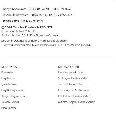
0533 061 73 68
0533 206 6086
0212 222 12 61
0332 321 45 59
© 2024 Tevafuk Elektronik LTD. ŞTİ.
Konya Showroom
0533 061 73 68
0332 321 45 59
Dedektör Dünyası, lider dünya markası dedektörlerin
İstanbul Showroom
0533 206 60 86
0212 222 12 61
Türkiye distribitörü olan Tevafuk Elektronik LTD. ŞTİ. resmi satış kanalıdır.
Teknik Servis
0 533 375 39 71
© 2024 Tevafuk Elektronik LTD. ŞTİ.
İhsaniye Mahallesi, Vatan Cd.
Adalhan İş Hanı D:704, 42060 Selçuklu/Konya
Dedektör Dünyası, lider dünya markası dedektörlerin
Türkiye distribitörü olan Tevafuk Elektronik LTD. ŞTİ. resmi satış kanalıdır.
KURUMSAL
KATEGORİLER
Kurumsal
Define Dedektörleri
Bayilerimiz
Su Kaçak Dedektörleri
Şubelerimiz
Termal Kameralar
Bayilik Başvurusu
Kanal Açma Makinaları
İletişim Bilgilerimiz
Kablo Boru Dedektörleri
Teknik Servis
Menhol Kapak Dedektörleri
Bize Ulaşın