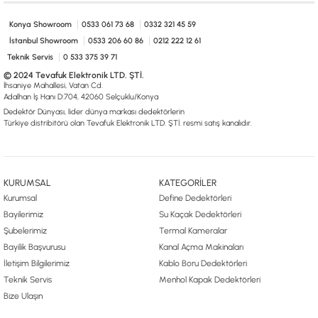
0533 061 73 68
0533 206 6086
0212 222 12 61
0332 321 45 59
© 2024 Tevafuk Elektronik LTD. ŞTİ.
Konya Showroom
0533 061 73 68
0332 321 45 59
Dedektör Dünyası, lider dünya markası dedektörlerin
İstanbul Showroom
0533 206 60 86
0212 222 12 61
Türkiye distribitörü olan Tevafuk Elektronik LTD. ŞTİ. resmi satış kanalıdır.
Teknik Servis
0 533 375 39 71
© 2024 Tevafuk Elektronik LTD. ŞTİ.
İhsaniye Mahallesi, Vatan Cd.
Adalhan İş Hanı D:704, 42060 Selçuklu/Konya
Dedektör Dünyası, lider dünya markası dedektörlerin
Türkiye distribitörü olan Tevafuk Elektronik LTD. ŞTİ. resmi satış kanalıdır.
KURUMSAL
KATEGORİLER
Kurumsal
Define Dedektörleri
Bayilerimiz
Su Kaçak Dedektörleri
Şubelerimiz
Termal Kameralar
Bayilik Başvurusu
Kanal Açma Makinaları
İletişim Bilgilerimiz
Kablo Boru Dedektörleri
Teknik Servis
Menhol Kapak Dedektörleri
Bize Ulaşın