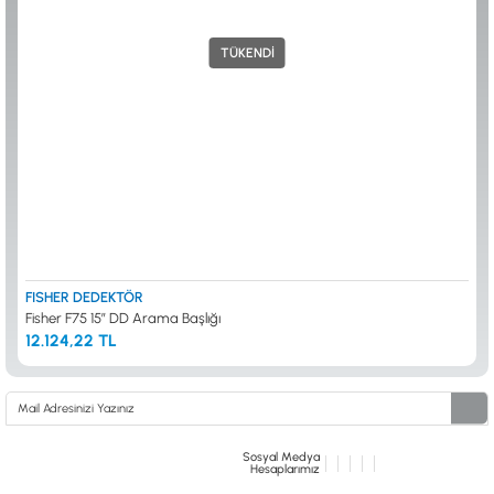
ALTIN ELEME KİTLERİ
XP
ANA ÜNİTELER
RUTUS DEDEKTÖR
TÜKENDİ
ARAMA BAŞLIKLARI
FISHER
BAŞLIK KORUMA KILIFLARI
TEKNETICS
BATARYA, PİL ve ŞARJ ALETLERİ
MINELAB
KULAKLIKLAR VE KULAKLIK BAĞLANTI
GARRETT
AKSESUARLARI
NOKTA
ŞAFTLAR VE ŞAFT AKSESUARLARI
DETECH
SU ALTI VE DİĞER AKSESUARLAR
TAŞIMA ÇANTASI &BULUNTU KESESİ &
KILIFLAR
KONYA Showroom
İSTANBUL Showroom
İhasaniye Mahallesi Vatan Caddesi Adalhan
H.Rıfat PAşa Mah. Yüzer Havuz Sk. Perpa
FISHER DEDEKTÖR
İş Hanı 15/704 Selçuklu/KONYA
Ticaret Merkezi B Blok Kat: 5 No: 160 Şişli/
Fisher F75 15″ DD Arama Başlığı
İSTANBUL
12.124,22 TL
Sosyal Medya
Hesaplarımız