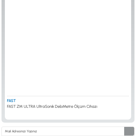
0533 061 73 68
0533 206 6086
0212 222 12 61
0332 321 45 59
© 2024 Tevafuk Elektronik LTD. ŞTİ.
Dedektör Dünyası, lider dünya markası dedektörlerin
Türkiye distribitörü olan Tevafuk Elektronik LTD. ŞTİ. resmi satış kanalıdır.
FAST
FAST ZM ULTRA UltraSonik DebiMetre Ölçüm Cihazı