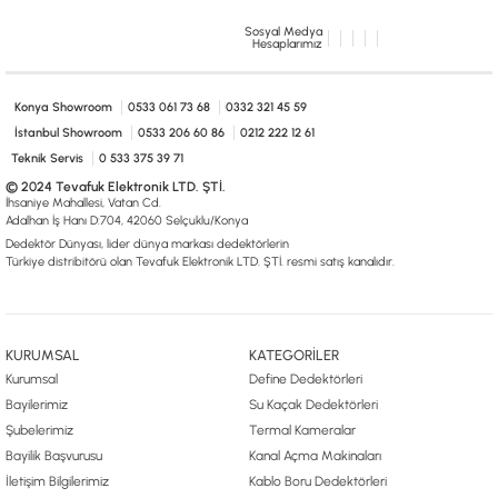
Sosyal Medya
Hesaplarımız
Konya Showroom
0533 061 73 68
0332 321 45 59
İstanbul Showroom
0533 206 60 86
0212 222 12 61
Teknik Servis
0 533 375 39 71
© 2024 Tevafuk Elektronik LTD. ŞTİ.
İhsaniye Mahallesi, Vatan Cd.
Adalhan İş Hanı D:704, 42060 Selçuklu/Konya
Dedektör Dünyası, lider dünya markası dedektörlerin
Türkiye distribitörü olan Tevafuk Elektronik LTD. ŞTİ. resmi satış kanalıdır.
KURUMSAL
KATEGORİLER
Kurumsal
Define Dedektörleri
Bayilerimiz
Su Kaçak Dedektörleri
Şubelerimiz
Termal Kameralar
Bayilik Başvurusu
Kanal Açma Makinaları
İletişim Bilgilerimiz
Kablo Boru Dedektörleri