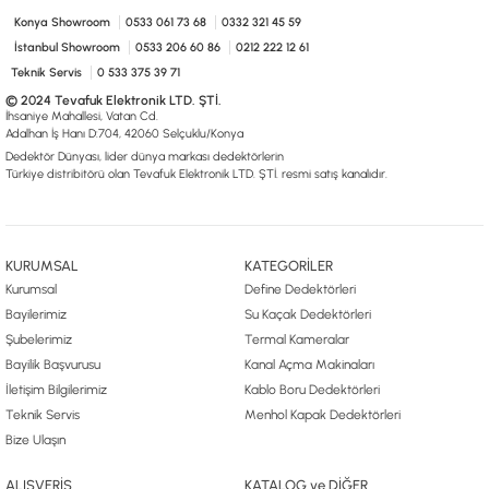
Konya Showroom
0533 061 73 68
0332 321 45 59
İstanbul Showroom
0533 206 60 86
0212 222 12 61
Teknik Servis
0 533 375 39 71
© 2024 Tevafuk Elektronik LTD. ŞTİ.
İhsaniye Mahallesi, Vatan Cd.
Adalhan İş Hanı D:704, 42060 Selçuklu/Konya
Dedektör Dünyası, lider dünya markası dedektörlerin
Türkiye distribitörü olan Tevafuk Elektronik LTD. ŞTİ. resmi satış kanalıdır.
KURUMSAL
KATEGORİLER
Kurumsal
Define Dedektörleri
Bayilerimiz
Su Kaçak Dedektörleri
Şubelerimiz
Termal Kameralar
Bayilik Başvurusu
Kanal Açma Makinaları
İletişim Bilgilerimiz
Kablo Boru Dedektörleri
Teknik Servis
Menhol Kapak Dedektörleri
Bize Ulaşın
ALIŞVERİŞ
KATALOG ve DİĞER