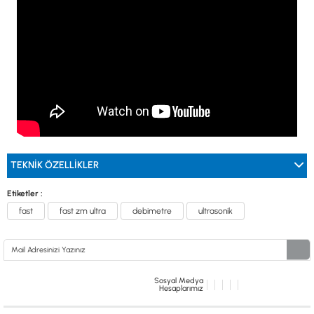
TEKNİK ÖZELLİKLER
Etiketler :
fast
fast zm ultra
debimetre
ultrasonik
Sosyal Medya
Hesaplarımız