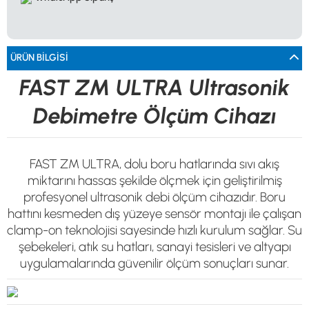
0533 061 73 68
0533 206 6086
0212 222 12 61
0332 321 45 59
© 2024 Tevafuk Elektronik LTD. ŞTİ.
Dedektör Dünyası, lider dünya markası dedektörlerin
Türkiye distribitörü olan Tevafuk Elektronik LTD. ŞTİ. resmi satış kanalıdır.
ÜRÜN BILGISI
FAST ZM ULTRA Ultrasonik
Debimetre Ölçüm Cihazı
FAST ZM ULTRA, dolu boru hatlarında sıvı akış
miktarını hassas şekilde ölçmek için geliştirilmiş
profesyonel ultrasonik debi ölçüm cihazıdır. Boru
hattını kesmeden dış yüzeye sensör montajı ile çalışan
clamp-on teknolojisi sayesinde hızlı kurulum sağlar. Su
şebekeleri, atık su hatları, sanayi tesisleri ve altyapı
uygulamalarında güvenilir ölçüm sonuçları sunar.