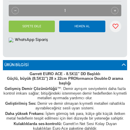
0533 061 73 68
0533 206 6086
0212 222 12 61
0332 321 45 59
© 2024 Tevafuk Elektronik LTD. ŞTİ.
Dedektör Dünyası, lider dünya markası dedektörlerin
Türkiye distribitörü olan Tevafuk Elektronik LTD. ŞTİ. resmi satış kanalıdır.
SEPETE EKLE
HEMEN AL
WhatsApp Sipariş
ÜRÜN BILGISI
Garrett EURO ACE - 8.5X11'' DD Başlıklı
Güçlü, büyük (8.5X11'') 28 x 22cm PROformance Double-D arama
başlığı
Gelişmiş Demir Çözünürlüğü
™:
Demir ayrışım seviyelerini daha fazla
kontrol imkanı sağlar; bitişiğindeki istenmeyen demir hedeflerden kıymetli
metalleri ayırmada yardımcı olur.
Geliştirilmiş Ses:
D
emir ve demir olmayan kıymetli metalleri rahatlıkla
ayırabileceğiniz sesli uyarı sistemi.
Daha yüksek Frekans:
İ
şlem görmüş tek para, külçe gibi küçük iletken
metal hedeflerin tespit edilmesi için ileri düzeyde bir yeteneğe sahiptir.
Kulaklıklarda ses-kontrolü:
Garrett'ın Net Sesi Kolay Duyan
kulaklıkları
Euro Ace paketine dahildir.