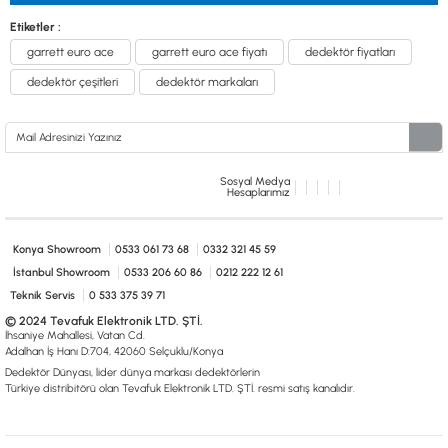
Etiketler :
garrett euro ace
garrett euro ace fiyatı
dedektör fiyatları
dedektör çeşitleri
dedektör markaları
Sosyal Medya
Hesaplarımız
Konya Showroom
0533 061 73 68
0332 321 45 59
İstanbul Showroom
0533 206 60 86
0212 222 12 61
Teknik Servis
0 533 375 39 71
© 2024 Tevafuk Elektronik LTD. ŞTİ.
İhsaniye Mahallesi, Vatan Cd.
Adalhan İş Hanı D:704, 42060 Selçuklu/Konya
Dedektör Dünyası, lider dünya markası dedektörlerin
Türkiye distribitörü olan Tevafuk Elektronik LTD. ŞTİ. resmi satış kanalıdır.