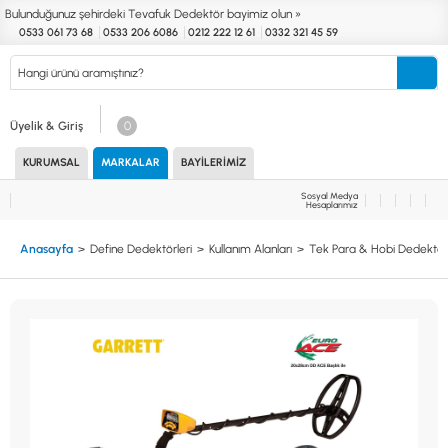
Bulunduğunuz şehirdeki Tevafuk Dedektör bayimiz olun »
0533 061 73 68
0533 206 6086
0212 222 12 61
0332 321 45 59
Kurumsal
Markalar
Bayilerimiz
Teknik Servis
İletişim
Üyelik & Giriş
0
KURUMSAL
MARKALAR
BAYILERIMIZ
Define
Endüstri
Güvenlik
Altın Eleme
Dedektörleri
Dedektörleri
Dedektörleri
Kitleri
Sosyal Medya
Hesaplarımız
MARKALAR
KULLANIM ALANLARI
Anasayfa
Define Dedektörleri
Kullanım Alanları
Tek Para & Hobi Dedektörl
XP
NUGGET DEDEKTÖRLERİ
RUTUS DEDEKTÖR
PİNPOİNTER & SCUBA
FISHER
PULSE SİSTEMLER
TEKNETICS
SU GEÇİRMEZ DEDEKTÖRLER
MINELAB
TEK PARA & HOBİ DEDEKTÖRLERİ
GARRETT
YENİ BAŞLAYANLAR İÇİN
NOKTA
LORENZ
DETECH
AKSESUARLAR (ÇEŞİT)
AKSESUARLAR (MARKA)