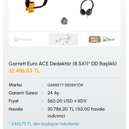
ALTIN ELEME KİTLERİ
XP
ANA ÜNİTELER
RUTUS DEDEKTÖR
ARAMA BAŞLIKLARI
FISHER
BAŞLIK KORUMA KILIFLARI
TEKNETICS
BATARYA, PİL ve ŞARJ ALETLERİ
MINELAB
KULAKLIKLAR VE KULAKLIK BAĞLANTI
GARRETT
AKSESUARLARI
NOKTA
ŞAFTLAR VE ŞAFT AKSESUARLARI
DETECH
SU ALTI VE DİĞER AKSESUARLAR
TAŞIMA ÇANTASI &BULUNTU KESESİ &
KILIFLAR
Garrett Euro ACE Dedektör (8.5X11'' DD Başlıklı)
32.406,53 TL
KONYA Showroom
İSTANBUL Showroom
İhasaniye Mahallesi Vatan Caddesi Adalhan
H.Rıfat PAşa Mah. Yüzer Havuz Sk. Perpa
İş Hanı 15/704 Selçuklu/KONYA
Ticaret Merkezi B Blok Kat: 5 No: 160 Şişli/
Marka
İSTANBUL
GARRETT DEDEKTÖR
Garanti Süresi
24 Ay
Fiyat
560,00 USD + KDV
Havale
30.786,20 TL (%5,00 havale
indirimi)
* 3.453,73 TL den başlayan taksitlerle!