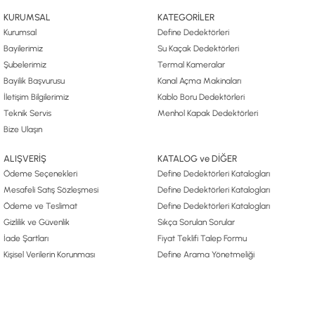
KURUMSAL
KATEGORİLER
Kurumsal
Define Dedektörleri
Bayilerimiz
Su Kaçak Dedektörleri
Şubelerimiz
Termal Kameralar
Bayilik Başvurusu
Kanal Açma Makinaları
İletişim Bilgilerimiz
Kablo Boru Dedektörleri
Teknik Servis
Menhol Kapak Dedektörleri
Bize Ulaşın
ALIŞVERİŞ
KATALOG ve DİĞER
Ödeme Seçenekleri
Define Dedektörleri Katalogları
Mesafeli Satış Sözleşmesi
Define Dedektörleri Katalogları
Ödeme ve Teslimat
Define Dedektörleri Katalogları
Gizlilik ve Güvenlik
Sıkça Sorulan Sorular
İade Şartları
Fiyat Teklifi Talep Formu
Kişisel Verilerin Korunması
Define Arama Yönetmeliği