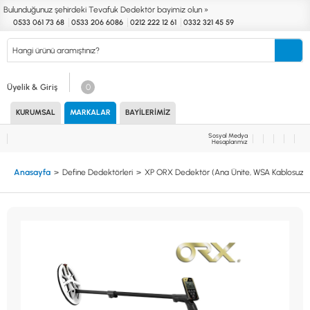
Bulunduğunuz şehirdeki Tevafuk Dedektör bayimiz olun »
0533 061 73 68
0533 206 6086
0212 222 12 61
0332 321 45 59
Kurumsal
Markalar
Bayilerimiz
Teknik Servis
İletişim
Üyelik & Giriş
0
KURUMSAL
MARKALAR
BAYILERIMIZ
Define
Endüstri
Güvenlik
Altın Eleme
Dedektörleri
Dedektörleri
Dedektörleri
Kitleri
Sosyal Medya
Hesaplarımız
MARKALAR
KULLANIM ALANLARI
Anasayfa
Define Dedektörleri
XP ORX Dedektör (Ana Ünite, WSA Kablosuz Ku
XP
NUGGET DEDEKTÖRLERİ
RUTUS DEDEKTÖR
PİNPOİNTER & SCUBA
FISHER
PULSE SİSTEMLER
TEKNETICS
SU GEÇİRMEZ DEDEKTÖRLER
MINELAB
TEK PARA & HOBİ DEDEKTÖRLERİ
GARRETT
YENİ BAŞLAYANLAR İÇİN
NOKTA
LORENZ
DETECH
AKSESUARLAR (ÇEŞİT)
AKSESUARLAR (MARKA)