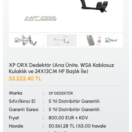
ALTIN ELEME KİTLERİ
XP
ANA ÜNİTELER
RUTUS DEDEKTÖR
ARAMA BAŞLIKLARI
FISHER
BAŞLIK KORUMA KILIFLARI
TEKNETICS
BATARYA, PİL ve ŞARJ ALETLERİ
MINELAB
KULAKLIKLAR VE KULAKLIK BAĞLANTI
GARRETT
AKSESUARLARI
NOKTA
ŞAFTLAR VE ŞAFT AKSESUARLARI
DETECH
SU ALTI VE DİĞER AKSESUARLAR
TAŞIMA ÇANTASI &BULUNTU KESESİ &
KILIFLAR
XP ORX Dedektör (Ana Ünite, WSA Kablosuz
Kulaklık ve 24X13CM HF Başlık İle)
KONYA Showroom
İSTANBUL Showroom
53.222,40 TL
İhasaniye Mahallesi Vatan Caddesi Adalhan
H.Rıfat PAşa Mah. Yüzer Havuz Sk. Perpa
İş Hanı 15/704 Selçuklu/KONYA
Ticaret Merkezi B Blok Kat: 5 No: 160 Şişli/
İSTANBUL
Marka
XP DEDEKTÖR
Sıfır/İkinci El
5 Yıl Distribitör Garantili
Garanti Süresi
5 Yıl Distribitör Garantili
Fiyat
800,00 EUR + KDV
Havale
50.561,28 TL (%5,00 havale