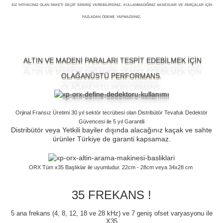
siz ihtiyacınız olan paketi seçip sipariş verebilirsiniz. kullanmadığınız aksesuar ve parçalar için
fazladan ödeme yapmazsınız.
ALTIN VE MADENİ PARALARI TESPİT EDEBİLMEK İÇİN
OLAĞANÜSTÜ PERFORMANS.
Orjinal Fransız Üretimi 30 yıl sektör tecrübesi olan Distribütör Tevafuk Dedektör
Güvencesi ile 5 yıl Garantili
Distribütör veya Yetkili bayiler dışında alacağınız kaçak ve sahte
ürünler Türkiye de garanti kapsamaz.
ORX Tüm x35 Başlıklar ile uyumludur. 22cm - 28cm veya 34x28 cm
35 FREKANS !
5 ana frekans (4, 8, 12, 18 ve 28 kHz) ve 7 geniş ofset varyasyonu ile
X35