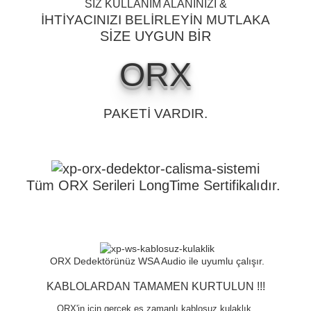
SİZ KULLANIM ALANINIZI &
İHTİYACINIZI BELİRLEYİN MUTLAKA
SİZE UYGUN BİR
ORX
PAKETİ VARDIR.
Tüm ORX Serileri LongTime Sertifikalıdır.
ORX Dedektörünüz WSA Audio ile uyumlu çalışır.
KABLOLARDAN TAMAMEN KURTULUN !!!
ORX'in için gerçek eş zamanlı kablosuz kulaklık.