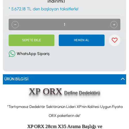
indirimi)
0533 061 73 68
0533 206 6086
0212 222 12 61
0332 321 45 59
* 5.672,18 TL den başlayan taksitlerle!
© 2024 Tevafuk Elektronik LTD. ŞTİ.
Dedektör Dünyası, lider dünya markası dedektörlerin
Türkiye distribitörü olan Tevafuk Elektronik LTD. ŞTİ. resmi satış kanalıdır.
SEPETE EKLE
HEMEN AL
WhatsApp Sipariş
ÜRÜN BILGISI
XP
ORX
Define Dedektörü
"Tartışmasız Dedektör Sektörünün Lideri XP'nin Kalitesi Uygun Fiyata
ORX paketlerin de"
XP ORX 28cm X35 Arama Başlığı ve