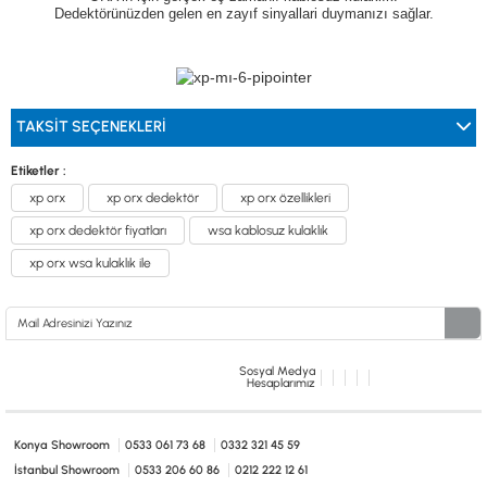
Dedektörünüzden gelen en zayıf sinyallari duymanızı sağlar.
TAKSIT SEÇENEKLERI
Etiketler :
xp orx
xp orx dedektör
xp orx özellikleri
xp orx dedektör fiyatları
wsa kablosuz kulaklık
xp orx wsa kulaklık ile
Sosyal Medya
Hesaplarımız
Konya Showroom
0533 061 73 68
0332 321 45 59
İstanbul Showroom
0533 206 60 86
0212 222 12 61