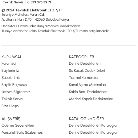
Teknik Servis
0 533 375 39 71
© 2024 Tevafuk Elektronik LTD. ŞTİ.
İhsaniye Mahallesi, Vatan Cd.
Adalhan İş Hanı D:704, 42060 Selçuklu/Konya
Dedektör Dünyası, lider dünya markası dedektörlerin
Türkiye distribitörü olan Tevafuk Elektronik LTD. ŞTİ. resmi satış kanalıdır.
KURUMSAL
KATEGORİLER
Kurumsal
Define Dedektörleri
Bayilerimiz
Su Kaçak Dedektörleri
Şubelerimiz
Termal Kameralar
Bayilik Başvurusu
Kanal Açma Makinaları
İletişim Bilgilerimiz
Kablo Boru Dedektörleri
Teknik Servis
Menhol Kapak Dedektörleri
Bize Ulaşın
ALIŞVERİŞ
KATALOG ve DİĞER
Ödeme Seçenekleri
Define Dedektörleri Katalogları
Mesafeli Satış Sözleşmesi
Define Dedektörleri Katalogları