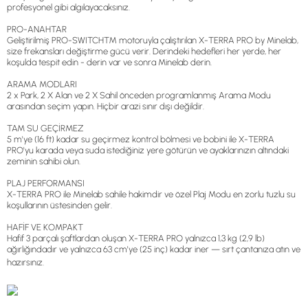
profesyonel gibi algılayacaksınız.
PRO-ANAHTAR
Geliştirilmiş PRO-SWITCH™ motoruyla çalıştırılan X-TERRA PRO by Minelab,
size frekansları değiştirme gücü verir. Derindeki hedefleri her yerde, her
koşulda tespit edin - derin var ve sonra Minelab derin.
ARAMA MODLARI
2 x Park, 2 X Alan ve 2 X Sahil önceden programlanmış Arama Modu
arasından seçim yapın. Hiçbir arazi sınır dışı değildir.
TAM SU GEÇİRMEZ
5 m'ye (16 ft) kadar su geçirmez kontrol bölmesi ve bobini ile X-TERRA
PRO'yu karada veya suda istediğiniz yere götürün ve ayaklarınızın altındaki
zeminin sahibi olun.
PLAJ PERFORMANSI
X-TERRA PRO ile Minelab sahile hakimdir ve özel Plaj Modu en zorlu tuzlu su
koşullarının üstesinden gelir.
HAFİF VE KOMPAKT
Hafif 3 parçalı şaftlardan oluşan X-TERRA PRO yalnızca 1,3 kg (2,9 lb)
ağırlığındadır ve yalnızca 63 cm'ye (25 inç) kadar iner — sırt çantanıza atın ve
hazırsınız.