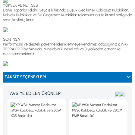
YÜKSEK VE NET SES
Dahili Hoparlör (dahil) veya ışık hızında Düşük Gecikmeli Kablosuz Kulaklıklar,
Kablolu Kulaklıklar ve Su Geçirmez Kulaklıklar (aksesuarlar) ile kristal netliğinde
sesin keyfini çıkarın.
SON İNŞA
Performans ve destek paketine liderlik etmeye kendimizi adadığımız için X-
TERRA PRO by Minelab, Minelab'ın küresel ağı ve 3 yıla kadar garanti ile
desteklenmektedir.
TAKSIT SEÇENEKLERI
TAVSİYE EDİLEN ÜRÜNLER