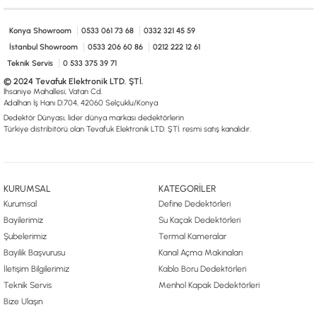
Konya Showroom
0533 061 73 68
0332 321 45 59
İstanbul Showroom
0533 206 60 86
0212 222 12 61
Teknik Servis
0 533 375 39 71
© 2024 Tevafuk Elektronik LTD. ŞTİ.
İhsaniye Mahallesi, Vatan Cd.
Adalhan İş Hanı D:704, 42060 Selçuklu/Konya
Dedektör Dünyası, lider dünya markası dedektörlerin
Türkiye distribitörü olan Tevafuk Elektronik LTD. ŞTİ. resmi satış kanalıdır.
KURUMSAL
KATEGORİLER
Kurumsal
Define Dedektörleri
Bayilerimiz
Su Kaçak Dedektörleri
Şubelerimiz
Termal Kameralar
Bayilik Başvurusu
Kanal Açma Makinaları
İletişim Bilgilerimiz
Kablo Boru Dedektörleri
Teknik Servis
Menhol Kapak Dedektörleri
Bize Ulaşın