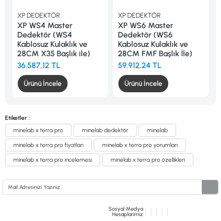
XP DEDEKTÖR
XP DEDEKTÖR
FISH
XP WS4 Master
XP WS6 Master
FISH
Dedektör (WS4
Dedektör (WS6
Başlı
Kablosuz Kulaklık ve
Kablosuz Kulaklık ve
Dede
28CM X35 Başlık ile)
28CM FMF Başlık İle)
26.26
36.587,12 TL
59.912,24 TL
Ürünü İncele
Ürünü İncele
Etiketler :
minelab x terra pro
minelab dedektör
minelab
minelab x terra pro fiyatları
minelab x terra pro yorumları
minelab x terra pro incelemesi
minelab x terra pro özellikleri
Sosyal Medya
Hesaplarımız