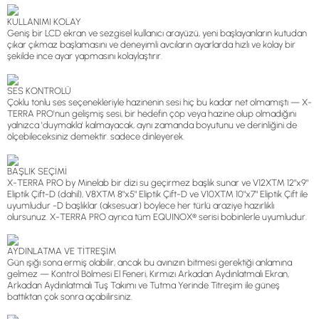
KULLANIMI KOLAY
Geniş bir LCD ekran ve sezgisel kullanıcı arayüzü, yeni başlayanların kutudan
çıkar çıkmaz başlamasını ve deneyimli avcıların ayarlarda hızlı ve kolay bir
şekilde ince ayar yapmasını kolaylaştırır.
SES KONTROLÜ
Çoklu tonlu ses seçenekleriyle hazinenin sesi hiç bu kadar net olmamıştı — X-
TERRA PRO'nun gelişmiş sesi, bir hedefin çöp veya hazine olup olmadığını
yalnızca 'duymakla' kalmayacak, aynı zamanda boyutunu ve derinliğini de
ölçebileceksiniz demektir. sadece dinleyerek.
BAŞLIK SEÇİMİ
X-TERRA PRO by Minelab bir dizi su geçirmez başlık sunar ve V12X™ 12"x9"
Eliptik Çift-D (dahil), V8X™ 8"x5" Eliptik Çift-D ve V10X™ 10"x7" Eliptik Çift ile
uyumludur -D başlıklar (aksesuar) böylece her türlü araziye hazırlıklı
olursunuz. X-TERRA PRO ayrıca tüm EQUINOX® serisi bobinlerle uyumludur.
AYDINLATMA VE TİTREŞİM
Gün ışığı sona ermiş olabilir, ancak bu avınızın bitmesi gerektiği anlamına
gelmez — Kontrol Bölmesi El Feneri, Kırmızı Arkadan Aydınlatmalı Ekran,
Arkadan Aydınlatmalı Tuş Takımı ve Tutma Yerinde Titreşim ile güneş
battıktan çok sonra açabilirsiniz.