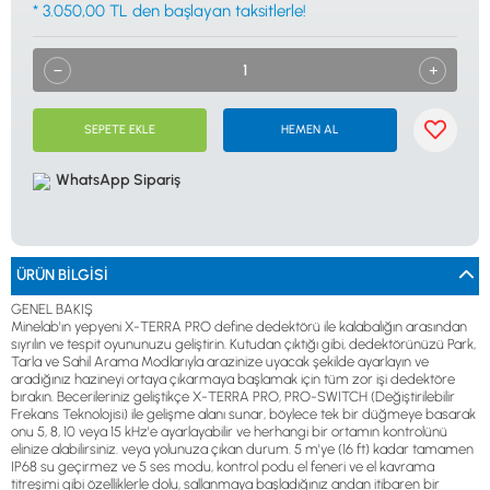
* 3.050,00 TL den başlayan taksitlerle!
0533 061 73 68
0533 206 6086
0212 222 12 61
0332 321 45 59
© 2024 Tevafuk Elektronik LTD. ŞTİ.
Dedektör Dünyası, lider dünya markası dedektörlerin
Türkiye distribitörü olan Tevafuk Elektronik LTD. ŞTİ. resmi satış kanalıdır.
SEPETE EKLE
HEMEN AL
WhatsApp Sipariş
ÜRÜN BILGISI
GENEL BAKIŞ
Minelab'ın yepyeni X-TERRA PRO define dedektörü ile kalabalığın arasından
sıyrılın ve tespit oyununuzu geliştirin. Kutudan çıktığı gibi, dedektörünüzü Park,
Tarla ve Sahil Arama Modlarıyla arazinize uyacak şekilde ayarlayın ve
aradığınız hazineyi ortaya çıkarmaya başlamak için tüm zor işi dedektöre
bırakın. Becerileriniz geliştikçe X-TERRA PRO, PRO-SWITCH (Değiştirilebilir
Frekans Teknolojisi) ile gelişme alanı sunar, böylece tek bir düğmeye basarak
onu 5, 8, 10 veya 15 kHz'e ayarlayabilir ve herhangi bir ortamın kontrolünü
elinize alabilirsiniz. veya yolunuza çıkan durum. 5 m'ye (16 ft) kadar tamamen
IP68 su geçirmez ve 5 ses modu, kontrol podu el feneri ve el kavrama
titreşimi gibi özelliklerle dolu, sallanmaya başladığınız andan itibaren bir