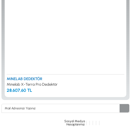
ALTIN ELEME KİTLERİ
XP
ANA ÜNİTELER
RUTUS DEDEKTÖR
ARAMA BAŞLIKLARI
FISHER
BAŞLIK KORUMA KILIFLARI
TEKNETICS
BATARYA, PİL ve ŞARJ ALETLERİ
MINELAB
KULAKLIKLAR VE KULAKLIK BAĞLANTI
GARRETT
AKSESUARLARI
NOKTA
ŞAFTLAR VE ŞAFT AKSESUARLARI
DETECH
SU ALTI VE DİĞER AKSESUARLAR
TAŞIMA ÇANTASI &BULUNTU KESESİ &
KILIFLAR
KONYA Showroom
İSTANBUL Showroom
İhasaniye Mahallesi Vatan Caddesi Adalhan
H.Rıfat PAşa Mah. Yüzer Havuz Sk. Perpa
MINELAB DEDEKTÖR
İş Hanı 15/704 Selçuklu/KONYA
Ticaret Merkezi B Blok Kat: 5 No: 160 Şişli/
Minelab X-Terra Pro Dedektör
İSTANBUL
28.607,60 TL
Sosyal Medya
Hesaplarımız