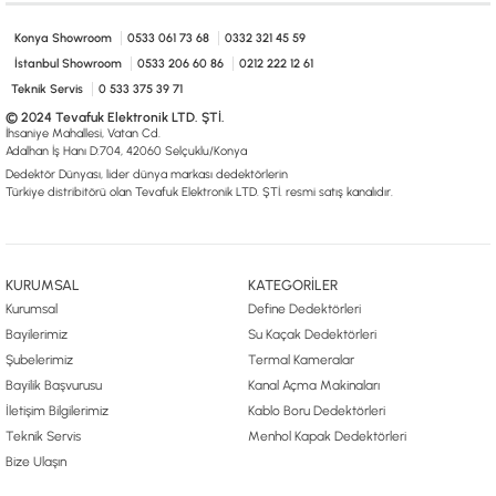
0533 061 73 68
0533 206 6086
0212 222 12 61
0332 321 45 59
© 2024 Tevafuk Elektronik LTD. ŞTİ.
Konya Showroom
0533 061 73 68
0332 321 45 59
Dedektör Dünyası, lider dünya markası dedektörlerin
İstanbul Showroom
0533 206 60 86
0212 222 12 61
Türkiye distribitörü olan Tevafuk Elektronik LTD. ŞTİ. resmi satış kanalıdır.
Teknik Servis
0 533 375 39 71
© 2024 Tevafuk Elektronik LTD. ŞTİ.
İhsaniye Mahallesi, Vatan Cd.
Adalhan İş Hanı D:704, 42060 Selçuklu/Konya
Dedektör Dünyası, lider dünya markası dedektörlerin
Türkiye distribitörü olan Tevafuk Elektronik LTD. ŞTİ. resmi satış kanalıdır.
KURUMSAL
KATEGORİLER
Kurumsal
Define Dedektörleri
Bayilerimiz
Su Kaçak Dedektörleri
Şubelerimiz
Termal Kameralar
Bayilik Başvurusu
Kanal Açma Makinaları
İletişim Bilgilerimiz
Kablo Boru Dedektörleri
Teknik Servis
Menhol Kapak Dedektörleri
Bize Ulaşın