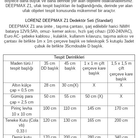
böylece daha büyük ve daha derinde yer alan objelere odaklanabilirsiniz.
DEEPMAX Z1, ufak tespit başlıkları ile bağlandığında, derinde yer alan
ufak objeleri tespit konusunda mükemmel bir araçtır.
LORENZ DEEPMAX Z1 Dedektör Seti (Standart)
DEEPMAX Z1 ana ünite , taşıma çantası, şarj edilebilir harici NiMH
batarya 12V9,5Ah, omuz- kemer askısı, hızlı şarj cihazı (100-240VAC),
Euro AC- şebeke kablosu , kulaklık, kullanım kılavuzu, taşıma askısı ve
çantası ile birlikte 1m x 1m çerçeve başlık ve teleskopik S kutuplu 3adet
çubuk ile birlikte 35cm
double D başlık.
Tespit Derinlikleri
Maden türü /
35 cm
45 cm
1 x 1 m çift
1,5 x 1,5 m
tespit başlığı
DD başlık
başlık
çerçeve kare
çift
başlık
çerçeve kare
başlık
Altın külçe
28 cm
30 cm(X)
X
X
çap = 0,5 cm
Gümüş para
50 cm
55 cm
50 cm (X)
X
çap = 2,5 cm
Pirinç levha
100 cm
110 cm
145 cm
170 cm
10 x 10 cm
Teneke Kutu (Cola
120 cm
130 cm
165 cm
200 cm
vb)
0,33 l
Demir kutu
170 cm
200 cm
280 cm
340 cm