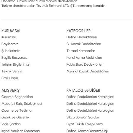
Dedektör Dünyası, lider dünya markası dedektörlerin
Türkiye distribitörü olan Tevafuk Elektronik LTD. ŞTİ. resmi satış kanalıdır.
KURUMSAL
KATEGORİLER
Kurumsal
Define Dedektörleri
Bayilerimiz
Su Kaçak Dedektörleri
Şubelerimiz
Termal Kameralar
Bayilik Başvurusu
Kanal Açma Makinaları
İletişim Bilgilerimiz
Kablo Boru Dedektörleri
Teknik Servis
Menhol Kapak Dedektörleri
Bize Ulaşın
ALIŞVERİŞ
KATALOG ve DİĞER
Ödeme Seçenekleri
Define Dedektörleri Katalogları
Mesafeli Satış Sözleşmesi
Define Dedektörleri Katalogları
Ödeme ve Teslimat
Define Dedektörleri Katalogları
Gizlilik ve Güvenlik
Sıkça Sorulan Sorular
İade Şartları
Fiyat Teklifi Talep Formu
Kişisel Verilerin Korunması
Define Arama Yönetmeliği