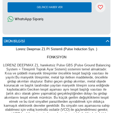
0533 061 73 68
0533 206 6086
0212 222 12 61
0332 321 45 59
GELİNCE HABER VER
© 2024 Tevafuk Elektronik LTD. ŞTİ.
Dedektör Dünyası, lider dünya markası dedektörlerin
Türkiye distribitörü olan Tevafuk Elektronik LTD. ŞTİ. resmi satış kanalıdır.
WhatsApp Sipariş
ÜRÜN BILGISI
Lorenz Deepmax Z1 PI Sistemli (Pulse Induction Sys. )
FONKSİYON
LORENZ DEEPMAX Z1, hareketsiz Pulse GBS (Pulse Ground Balancing
System = Titreşimli Toprak Ayar Sistemi) sistemini temel almaktadır.
Kısa ve şiddetli manyetik titreşimler öncelikle tespit başlığı vasıtası ile
yayılır.Bu manyetik titreşimler, metal tipi iletken maddelerde, öncelikle
girdap akımları oluşturur. Bahsi geçen girdap akımları, metal objede
korunacak ve başlık tarafından yayılan manyetik titreşim sona erdiğinde
kaybolacaktır.Geciken tespit aşaması aynı tespit başlığı vasıtası ile
(artık alıcı olarak görev yapmakta) gerçekleştiğinden dolayı bu girdap
akımlarını tespit etmek mümkün. Bu küçük gerilim değişikliklerini tespit
etmek ve bu özel sinyalleri parazitlerden ayırabilmek için oldukça
karmaşık elektronik devreler gereklidir. Bu sinyalin ses aşamasına sahip
olabilmesi için voltaj kontrollü osilatör (VCO) ile güçlendirilmesi gerekir,