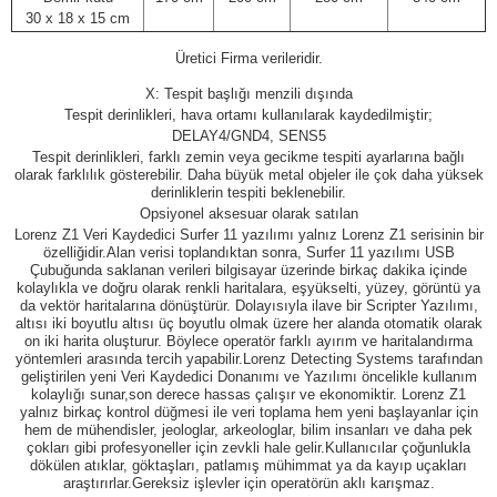
30 x 18 x 15 cm
Üretici Firma verileridir.
X: Tespit başlığı menzili dışında
Tespit derinlikleri, hava ortamı kullanılarak kaydedilmiştir;
DELAY4/GND4, SENS5
Tespit derinlikleri, farklı zemin veya gecikme tespiti ayarlarına bağlı
olarak farklılık gösterebilir. Daha büyük metal objeler ile çok daha yüksek
derinliklerin tespiti beklenebilir.
Opsiyonel aksesuar olarak satılan
Lorenz Z1 Veri Kaydedici Surfer 11 yazılımı yalnız Lorenz Z1 serisinin bir
özelliğidir.Alan verisi toplandıktan sonra, Surfer 11 yazılımı USB
Çubuğunda saklanan verileri bilgisayar üzerinde birkaç dakika içinde
kolaylıkla ve doğru olarak renkli haritalara, eşyükselti, yüzey, görüntü ya
da vektör haritalarına dönüştürür. Dolayısıyla ilave bir Scripter Yazılımı,
altısı iki boyutlu altısı üç boyutlu olmak üzere her alanda otomatik olarak
on iki harita oluşturur. Böylece operatör farklı ayırım ve haritalandırma
yöntemleri arasında tercih yapabilir.Lorenz Detecting Systems tarafından
geliştirilen yeni Veri Kaydedici Donanımı ve Yazılımı öncelikle kullanım
kolaylığı sunar,son derece hassas çalışır ve ekonomiktir. Lorenz Z1
yalnız birkaç kontrol düğmesi ile veri toplama hem yeni başlayanlar için
hem de mühendisler, jeologlar, arkeologlar, bilim insanları ve daha pek
çokları gibi profesyoneller için zevkli hale gelir.Kullanıcılar çoğunlukla
dökülen atıklar, göktaşları, patlamış mühimmat ya da kayıp uçakları
araştırırlar.Gereksiz işlevler için operatörün aklı karışmaz.