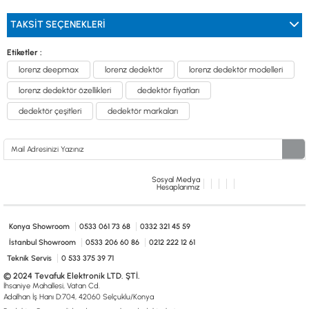
TAKSIT SEÇENEKLERI
Etiketler :
lorenz deepmax
lorenz dedektör
lorenz dedektör modelleri
lorenz dedektör özellikleri
dedektör fiyatları
dedektör çeşitleri
dedektör markaları
Sosyal Medya
Hesaplarımız
Konya Showroom
0533 061 73 68
0332 321 45 59
İstanbul Showroom
0533 206 60 86
0212 222 12 61
Teknik Servis
0 533 375 39 71
© 2024 Tevafuk Elektronik LTD. ŞTİ.
İhsaniye Mahallesi, Vatan Cd.
Adalhan İş Hanı D:704, 42060 Selçuklu/Konya