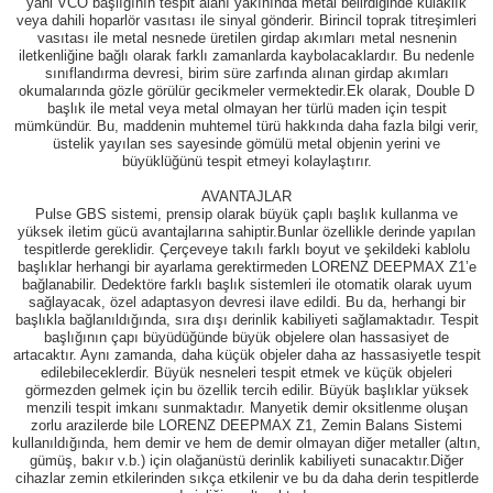
yani VCO başlığının tespit alanı yakınında metal belirdiğinde kulaklık
veya dahili hoparlör vasıtası ile sinyal gönderir. Birincil toprak titreşimleri
vasıtası ile metal nesnede üretilen girdap akımları metal nesnenin
iletkenliğine bağlı olarak farklı zamanlarda kaybolacaklardır. Bu nedenle
sınıflandırma devresi, birim süre zarfında alınan girdap akımları
okumalarında gözle görülür gecikmeler vermektedir.Ek olarak, Double D
başlık ile metal veya metal olmayan her türlü maden için tespit
mümkündür. Bu, maddenin muhtemel türü hakkında daha fazla bilgi verir,
üstelik yayılan ses sayesinde gömülü metal objenin yerini ve
büyüklüğünü tespit etmeyi kolaylaştırır.
AVANTAJLAR
Pulse GBS sistemi, prensip olarak büyük çaplı başlık kullanma ve
yüksek iletim gücü avantajlarına sahiptir.Bunlar özellikle derinde yapılan
tespitlerde gereklidir. Çerçeveye takılı farklı boyut ve şekildeki kablolu
başlıklar herhangi bir ayarlama gerektirmeden LORENZ DEEPMAX Z1’e
bağlanabilir. Dedektöre farklı başlık sistemleri ile otomatik olarak uyum
sağlayacak, özel adaptasyon devresi ilave edildi. Bu da, herhangi bir
başlıkla bağlanıldığında, sıra dışı derinlik kabiliyeti sağlamaktadır. Tespit
başlığının çapı büyüdüğünde büyük objelere olan hassasiyet de
artacaktır. Aynı zamanda, daha küçük objeler daha az hassasiyetle tespit
edilebileceklerdir. Büyük nesneleri tespit etmek ve küçük objeleri
görmezden gelmek için bu özellik tercih edilir. Büyük başlıklar yüksek
menzili tespit imkanı sunmaktadır. Manyetik demir oksitlenme oluşan
zorlu arazilerde bile LORENZ DEEPMAX Z1, Zemin Balans Sistemi
kullanıldığında, hem demir ve hem de demir olmayan diğer metaller (altın,
gümüş, bakır v.b.) için olağanüstü derinlik kabiliyeti sunacaktır.Diğer
cihazlar zemin etkilerinden sıkça etkilenir ve bu da daha derin tespitlerde