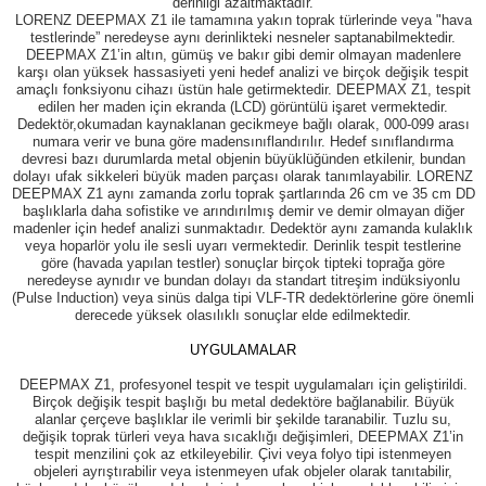
derinliği azaltmaktadır.
LORENZ DEEPMAX Z1 ile tamamına yakın toprak türlerinde veya "hava
testlerinde” neredeyse aynı derinlikteki nesneler saptanabilmektedir.
DEEPMAX Z1’in altın, gümüş ve bakır gibi demir olmayan madenlere
karşı olan yüksek hassasiyeti yeni hedef analizi ve birçok değişik tespit
amaçlı fonksiyonu cihazı üstün hale getirmektedir. DEEPMAX Z1, tespit
edilen her maden için ekranda (LCD) görüntülü işaret vermektedir.
Dedektör,okumadan kaynaklanan gecikmeye bağlı olarak, 000-099 arası
numara verir ve buna göre madensınıflandırılır. Hedef sınıflandırma
devresi bazı durumlarda metal objenin büyüklüğünden etkilenir, bundan
dolayı ufak sikkeleri büyük maden parçası olarak tanımlayabilir. LORENZ
DEEPMAX Z1 aynı zamanda zorlu toprak şartlarında 26 cm ve 35 cm DD
başlıklarla daha sofistike ve arındırılmış demir ve demir olmayan diğer
madenler için hedef analizi sunmaktadır. Dedektör aynı zamanda kulaklık
veya hoparlör yolu ile sesli uyarı vermektedir. Derinlik tespit testlerine
göre (havada yapılan testler) sonuçlar birçok tipteki toprağa göre
neredeyse aynıdır ve bundan dolayı da standart titreşim indüksiyonlu
(Pulse Induction) veya sinüs dalga tipi VLF-TR dedektörlerine göre önemli
derecede yüksek olasılıklı sonuçlar elde edilmektedir.
UYGULAMALAR
DEEPMAX Z1, profesyonel tespit ve tespit uygulamaları için geliştirildi.
Birçok değişik tespit başlığı bu metal dedektöre bağlanabilir. Büyük
alanlar çerçeve başlıklar ile verimli bir şekilde taranabilir. Tuzlu su,
değişik toprak türleri veya hava sıcaklığı değişimleri, DEEPMAX Z1’in
tespit menzilini çok az etkileyebilir. Çivi veya folyo tipi istenmeyen
objeleri ayrıştırabilir veya istenmeyen ufak objeler olarak tanıtabilir,