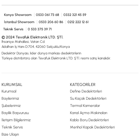
0533 061 73 68
0533 206 6086
0212 222 12 61
0332 321 45 59
© 2024 Tevafuk Elektronik LTD. ŞTİ.
Konya Showroom
0533 061 73 68
0332 321 45 59
Dedektör Dünyası, lider dünya markası dedektörlerin
Türkiye distribitörü olan Tevafuk Elektronik LTD. ŞTİ. resmi satış kanalıdır.
İstanbul Showroom
0533 206 60 86
0212 222 12 61
Teknik Servis
0 533 375 39 71
© 2024 Tevafuk Elektronik LTD. ŞTİ.
İhsaniye Mahallesi, Vatan Cd.
Adalhan İş Hanı D:704, 42060 Selçuklu/Konya
Dedektör Dünyası, lider dünya markası dedektörlerin
Türkiye distribitörü olan Tevafuk Elektronik LTD. ŞTİ. resmi satış kanalıdır.
KURUMSAL
KATEGORİLER
Kurumsal
Define Dedektörleri
Bayilerimiz
Su Kaçak Dedektörleri
Şubelerimiz
Termal Kameralar
Bayilik Başvurusu
Kanal Açma Makinaları
İletişim Bilgilerimiz
Kablo Boru Dedektörleri
Teknik Servis
Menhol Kapak Dedektörleri
Bize Ulaşın