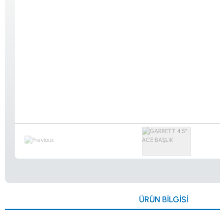
Güvenlik
Dedektörleri
Altın Eleme
Kitleri
0533 061 73 68
0533 206 6086
0212 222 12 61
0332 321 45 59
ÜRÜN BILGISI