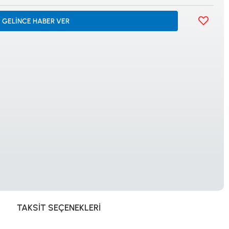
İSTANBUL
GELİNCE HABER VER
© 2024 Tevafuk Elektronik LTD. ŞTİ.
Dedektör Dünyası, lider dünya markası dedektörlerin
Türkiye distribitörü olan Tevafuk Elektronik LTD. ŞTİ. resmi satış kanalıdır.
TAKSIT SEÇENEKLERI