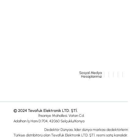
Sosyal Medya
Hesaplarımız
© 2024 Tevafuk Elektronik LTD. ŞTİ.
İhsaniye Mahallesi, Vatan Cd.
Adalhan İş Hanı D:704, 42060 Selçuklu/Konya
Dedektör Dünyası, lider dünya markası dedektörlerin
Türkiye distribitörü olan Tevafuk Elektronik LTD. ŞTİ. resmi satış kanalıdır.