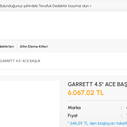
Bulunduğunuz şehirdeki Tevafuk Dedektör bayimiz olun »
ektörleri
Altın Eleme Kitleri
işim
NIM ALANLARI
AKSESUARLAR (ÇEŞİT)
AKSES
GARRETT 4.5'' ACE BAŞLIK
T DEDEKTÖRLERİ
ALTIN ELEME KİTLERİ
XP
NTER & SCUBA
ANA ÜNİTELER
RUTUS 
SİSTEMLER
ARAMA BAŞLIKLARI
FISHER
GARRETT 4.5'' ACE BAŞ
İRMEZ DEDEKTÖRLER
BAŞLIK KORUMA KILIFLARI
TEKNET
RA & HOBİ DEDEKTÖRLERİ
BATARYA, PİL ve ŞARJ ALETLERİ
MINELA
6.067,02 TL
AŞLAYANLAR İÇİN
KULAKLIKLAR VE KULAKLIK
GARRET
BAĞLANTI AKSESUARLARI
NOKTA
Marka
ŞAFTLAR VE ŞAFT AKSESUARLARI
DETEC
SU ALTI VE DİĞER AKSESUARLAR
Fiyat
TAŞIMA ÇANTASI &BULUNTU KESESİ
* 646,59 TL den başlayan taksitl
& KILIFLAR