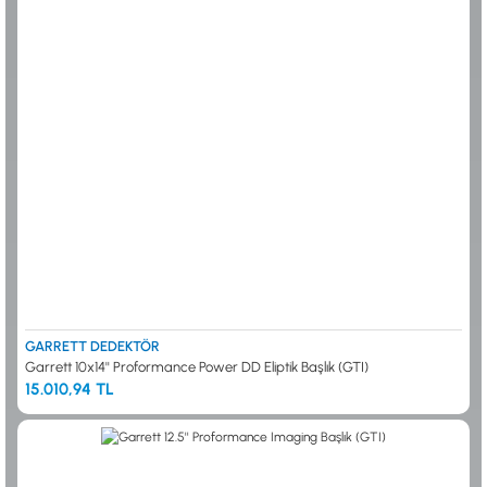
0533 061 73 68
0533 206 6086
0212 222 12 61
0332 321 45 59
© 2024 Tevafuk Elektronik LTD. ŞTİ.
Dedektör Dünyası, lider dünya markası dedektörlerin
Türkiye distribitörü olan Tevafuk Elektronik LTD. ŞTİ. resmi satış kanalıdır.
GARRETT DEDEKTÖR
Garrett 10x14'' Proformance Power DD Eliptik Başlık (GTI)
15.010,94 TL