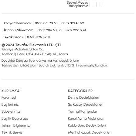
Sosyal Medya
Hesaplarımız
Konya Showroom
0533 061 73 68
0332 321 45 59
İstanbul Showroom
0533 206 60 86
0212 222 12 61
Teknik Servis
0 533 375 39 71
© 2024 Tevafuk Elektronik LTD. ŞTİ.
İhsaniye Mahallesi, Vatan Cd.
Adalhan İş Hanı D:704, 42060 Selçuklu/Konya
Dedektör Dünyası, lider dünya markası dedektörlerin
Türkiye distribitörü olan Tevafuk Elektronik LTD. ŞTİ. resmi satış kanalıdır.
KURUMSAL
KATEGORİLER
Kurumsal
Define Dedektörleri
Bayilerimiz
Su Kaçak Dedektörleri
Şubelerimiz
Termal Kameralar
Bayilik Başvurusu
Kanal Açma Makinaları
İletişim Bilgilerimiz
Kablo Boru Dedektörleri
Teknik Servis
Menhol Kapak Dedektörleri