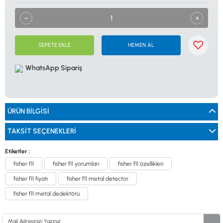
0533 061 73 68
0533 206 6086
0212 222 12 61
0332 321 45 59
© 2024 Tevafuk Elektronik LTD. ŞTİ.
Dedektör Dünyası, lider dünya markası dedektörlerin
Türkiye distribitörü olan Tevafuk Elektronik LTD. ŞTİ. resmi satış kanalıdır.
SEPETE EKLE
HEMEN AL
WhatsApp Sipariş
ÜRÜN BILGISI
TAKSIT SEÇENEKLERI
Etiketler :
fisher f11
fisher f11 yorumları
fisher f11 özellikleri
fisher f11 fiyatı
fisher f11 metal detector
fisher f11 metal dedektörü