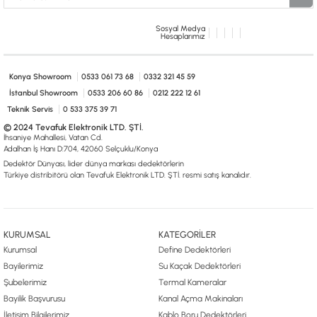
Sosyal Medya
Hesaplarımız
Konya Showroom
0533 061 73 68
0332 321 45 59
İstanbul Showroom
0533 206 60 86
0212 222 12 61
Teknik Servis
0 533 375 39 71
© 2024 Tevafuk Elektronik LTD. ŞTİ.
İhsaniye Mahallesi, Vatan Cd.
Adalhan İş Hanı D:704, 42060 Selçuklu/Konya
Dedektör Dünyası, lider dünya markası dedektörlerin
Türkiye distribitörü olan Tevafuk Elektronik LTD. ŞTİ. resmi satış kanalıdır.
KURUMSAL
KATEGORİLER
Kurumsal
Define Dedektörleri
Bayilerimiz
Su Kaçak Dedektörleri
Şubelerimiz
Termal Kameralar
Bayilik Başvurusu
Kanal Açma Makinaları
İletişim Bilgilerimiz
Kablo Boru Dedektörleri