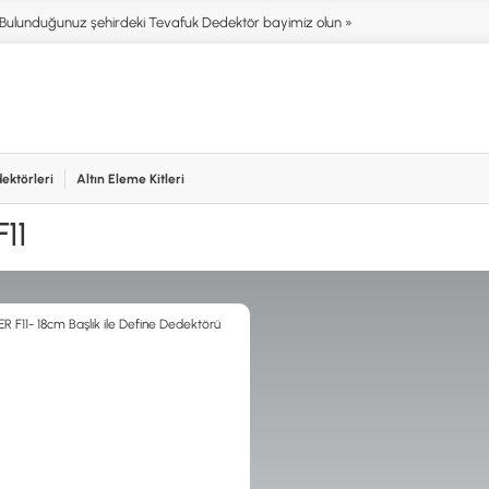
Bulunduğunuz şehirdeki Tevafuk Dedektör bayimiz olun »
ektörleri
Altın Eleme Kitleri
işim
NIM ALANLARI
AKSESUARLAR (ÇEŞİT)
AKSES
F11
T DEDEKTÖRLERİ
ALTIN ELEME KİTLERİ
XP
NTER & SCUBA
ANA ÜNİTELER
RUTUS 
SİSTEMLER
ARAMA BAŞLIKLARI
FISHER
İRMEZ DEDEKTÖRLER
BAŞLIK KORUMA KILIFLARI
TEKNET
RA & HOBİ DEDEKTÖRLERİ
BATARYA, PİL ve ŞARJ ALETLERİ
MINELA
AŞLAYANLAR İÇİN
KULAKLIKLAR VE KULAKLIK
GARRET
BAĞLANTI AKSESUARLARI
NOKTA
ŞAFTLAR VE ŞAFT AKSESUARLARI
DETEC
SU ALTI VE DİĞER AKSESUARLAR
TAŞIMA ÇANTASI &BULUNTU KESESİ
& KILIFLAR