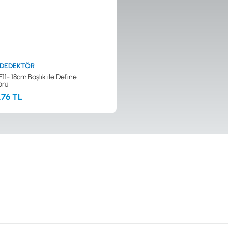
 DEDEKTÖR
11- 18cm Başlık ile Define
örü
,76 TL