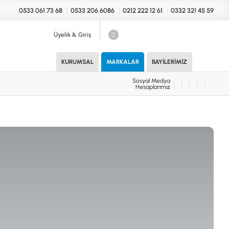
0533 061 73 68
0533 206 6086
0212 222 12 61
0332 321 45 59
Üyelik & Giriş
0
Sosyal Medya
Hesaplarımız
KURUMSAL
MARKALAR
BAYILERIMIZ
Sosyal Medya
Hesaplarımız
KONYA Showroom
UARLAR (MARKA)
İhasaniye Mahallesi Vatan Caddesi
Adalhan İş Hanı 15/704 Selçuklu/KONYA
DEDEKTÖR
ICS
B
T
H
İSTANBUL Showroom
H.Rıfat PAşa Mah. Yüzer Havuz Sk. Perpa
Ticaret Merkezi B Blok Kat: 5 No: 160 Şişli/