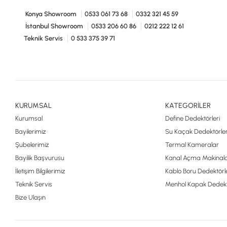
Konya Showroom
0533 061 73 68
0332 321 45 59
İstanbul Showroom
0533 206 60 86
0212 222 12 61
Teknik Servis
0 533 375 39 71
KURUMSAL
KATEGORİLER
Kurumsal
Define Dedektörleri
Bayilerimiz
Su Kaçak Dedektörler
Şubelerimiz
Termal Kameralar
Bayilik Başvurusu
Kanal Açma Makinala
İletişim Bilgilerimiz
Kablo Boru Dedektörle
Teknik Servis
Menhol Kapak Dedekt
Bize Ulaşın