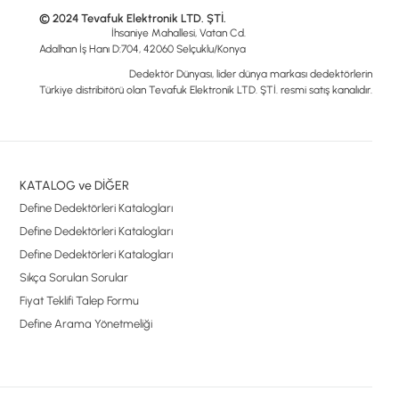
© 2024 Tevafuk Elektronik LTD. ŞTİ.
İhsaniye Mahallesi, Vatan Cd.
Adalhan İş Hanı D:704, 42060 Selçuklu/Konya
Dedektör Dünyası, lider dünya markası dedektörlerin
Türkiye distribitörü olan Tevafuk Elektronik LTD. ŞTİ. resmi satış kanalıdır.
KATALOG ve DİĞER
Define Dedektörleri Katalogları
Define Dedektörleri Katalogları
Define Dedektörleri Katalogları
Sıkça Sorulan Sorular
Fiyat Teklifi Talep Formu
Define Arama Yönetmeliği