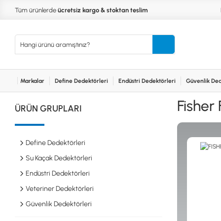
Tüm ürünlerde
ücretsiz kargo & stoktan teslim
Markalar
Define Dedektörleri
Endüstri Dedektörleri
Güvenlik Ded
Kurumsal
Markalar
Bayilerimiz
Teknik Servis
İlet
MARKALAR
KULLA
Fisher 
ÜRÜN GRUPLARI
XP
NUGGE
RUTUS DEDEKTÖR
PİNPOİ
Define
FISHER
PULSE 
Dedektörleri
Define Dedektörleri
TEKNETICS
SU GEÇ
MINELAB
TEK PA
Su Kaçak Dedektörleri
GARRETT
YENİ B
Endüstri Dedektörleri
NOKTA
Endüstri
Veteriner Dedektörleri
Dedektörleri
LORENZ
DETECH
Güvenlik Dedektörleri