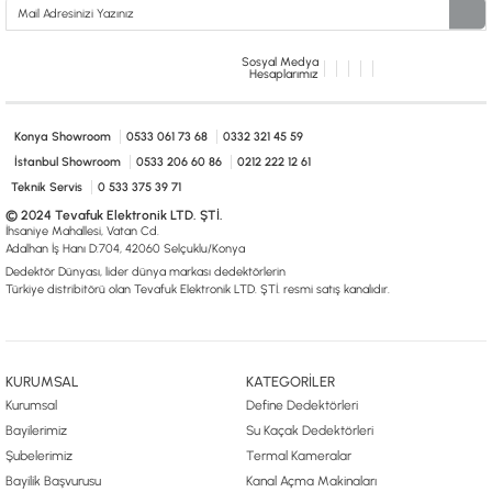
Sosyal Medya
Hesaplarımız
Konya Showroom
0533 061 73 68
0332 321 45 59
İstanbul Showroom
0533 206 60 86
0212 222 12 61
Teknik Servis
0 533 375 39 71
© 2024 Tevafuk Elektronik LTD. ŞTİ.
İhsaniye Mahallesi, Vatan Cd.
Adalhan İş Hanı D:704, 42060 Selçuklu/Konya
Dedektör Dünyası, lider dünya markası dedektörlerin
Türkiye distribitörü olan Tevafuk Elektronik LTD. ŞTİ. resmi satış kanalıdır.
KURUMSAL
KATEGORİLER
Kurumsal
Define Dedektörleri
Bayilerimiz
Su Kaçak Dedektörleri
Şubelerimiz
Termal Kameralar
Bayilik Başvurusu
Kanal Açma Makinaları