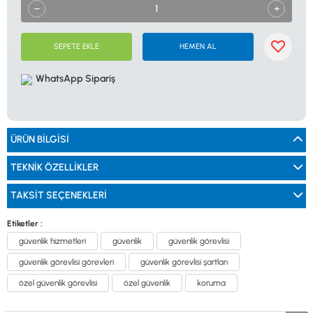
0533 061 73 68
0533 206 6086
0212 222 12 61
0332 321 45 59
© 2024 Tevafuk Elektronik LTD. ŞTİ.
Dedektör Dünyası, lider dünya markası dedektörlerin
SEPETE EKLE
HEMEN AL
Türkiye distribitörü olan Tevafuk Elektronik LTD. ŞTİ. resmi satış kanalıdır.
WhatsApp Sipariş
ÜRÜN BILGISI
TEKNIK ÖZELLIKLER
TAKSIT SEÇENEKLERI
Etiketler :
güvenlik hizmetleri
güvenlik
güvenlik görevlisi
güvenlik görevlisi görevleri
güvenlik görevlisi şartları
özel güvenlik görevlisi
özel güvenlik
koruma