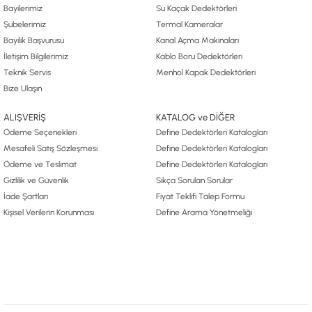
Bayilerimiz
Su Kaçak Dedektörleri
Şubelerimiz
Termal Kameralar
Bayilik Başvurusu
Kanal Açma Makinaları
İletişim Bilgilerimiz
Kablo Boru Dedektörleri
Teknik Servis
Menhol Kapak Dedektörleri
Bize Ulaşın
ALIŞVERİŞ
KATALOG ve DİĞER
Ödeme Seçenekleri
Define Dedektörleri Katalogları
Mesafeli Satış Sözleşmesi
Define Dedektörleri Katalogları
Ödeme ve Teslimat
Define Dedektörleri Katalogları
Gizlilik ve Güvenlik
Sıkça Sorulan Sorular
İade Şartları
Fiyat Teklifi Talep Formu
Kişisel Verilerin Korunması
Define Arama Yönetmeliği