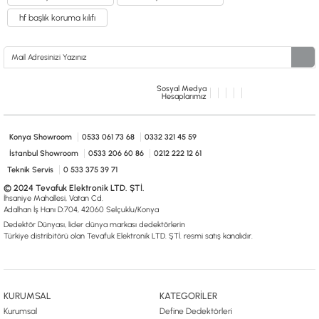
hf başlık koruma kılıfı
Sosyal Medya
Hesaplarımız
Konya Showroom
0533 061 73 68
0332 321 45 59
İstanbul Showroom
0533 206 60 86
0212 222 12 61
Teknik Servis
0 533 375 39 71
© 2024 Tevafuk Elektronik LTD. ŞTİ.
İhsaniye Mahallesi, Vatan Cd.
Adalhan İş Hanı D:704, 42060 Selçuklu/Konya
Dedektör Dünyası, lider dünya markası dedektörlerin
Türkiye distribitörü olan Tevafuk Elektronik LTD. ŞTİ. resmi satış kanalıdır.
KURUMSAL
KATEGORİLER
Kurumsal
Define Dedektörleri