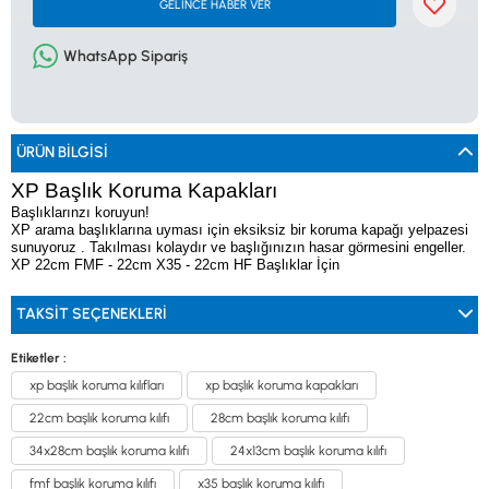
GELİNCE HABER VER
0533 061 73 68
0533 206 6086
0212 222 12 61
0332 321 45 59
© 2024 Tevafuk Elektronik LTD. ŞTİ.
WhatsApp Sipariş
Dedektör Dünyası, lider dünya markası dedektörlerin
Türkiye distribitörü olan Tevafuk Elektronik LTD. ŞTİ. resmi satış kanalıdır.
ÜRÜN BILGISI
XP Başlık Koruma Kapakları
Başlıklarınzı koruyun!
XP arama başlıklarına uyması için eksiksiz bir koruma kapağı yelpazesi
sunuyoruz . Takılması kolaydır ve başlığınızın hasar görmesini engeller.
XP 22cm FMF - 22cm X35 - 22cm HF Başlıklar İçin
TAKSIT SEÇENEKLERI
Etiketler :
xp başlık koruma kılıfları
xp başlık koruma kapakları
22cm başlık koruma kılıfı
28cm başlık koruma kılıfı
34x28cm başlık koruma kılıfı
24x13cm başlık koruma kılıfı
fmf başlık koruma kılıfı
x35 başlık koruma kılıfı