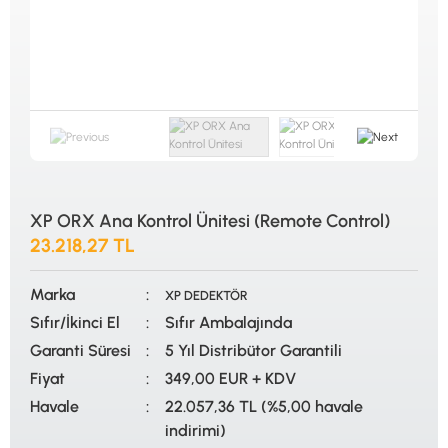
ALTIN ELEME KİTLERİ
XP
ANA ÜNİTELER
RUTUS DEDEKTÖR
ARAMA BAŞLIKLARI
FISHER
BAŞLIK KORUMA KILIFLARI
TEKNETICS
BATARYA, PİL ve ŞARJ ALETLERİ
MINELAB
KULAKLIKLAR VE KULAKLIK BAĞLANTI
GARRETT
AKSESUARLARI
NOKTA
ŞAFTLAR VE ŞAFT AKSESUARLARI
DETECH
SU ALTI VE DİĞER AKSESUARLAR
TAŞIMA ÇANTASI &BULUNTU KESESİ &
KILIFLAR
XP ORX Ana Kontrol Ünitesi (Remote Control)
23.218,27 TL
KONYA Showroom
İSTANBUL Showroom
İhasaniye Mahallesi Vatan Caddesi Adalhan
H.Rıfat PAşa Mah. Yüzer Havuz Sk. Perpa
İş Hanı 15/704 Selçuklu/KONYA
Ticaret Merkezi B Blok Kat: 5 No: 160 Şişli/
Marka
İSTANBUL
XP DEDEKTÖR
Sıfır/İkinci El
Sıfır Ambalajında
Garanti Süresi
5 Yıl Distribütor Garantili
Fiyat
349,00 EUR + KDV
Havale
22.057,36 TL (%5,00 havale
indirimi)