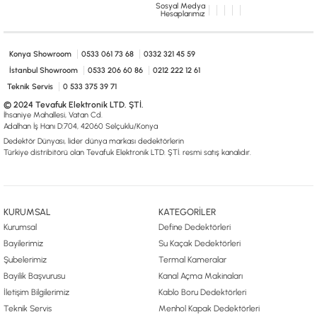
Sosyal Medya
Hesaplarımız
Konya Showroom
0533 061 73 68
0332 321 45 59
İstanbul Showroom
0533 206 60 86
0212 222 12 61
Teknik Servis
0 533 375 39 71
© 2024 Tevafuk Elektronik LTD. ŞTİ.
İhsaniye Mahallesi, Vatan Cd.
Adalhan İş Hanı D:704, 42060 Selçuklu/Konya
Dedektör Dünyası, lider dünya markası dedektörlerin
Türkiye distribitörü olan Tevafuk Elektronik LTD. ŞTİ. resmi satış kanalıdır.
KURUMSAL
KATEGORİLER
Kurumsal
Define Dedektörleri
Bayilerimiz
Su Kaçak Dedektörleri
Şubelerimiz
Termal Kameralar
Bayilik Başvurusu
Kanal Açma Makinaları
İletişim Bilgilerimiz
Kablo Boru Dedektörleri
Teknik Servis
Menhol Kapak Dedektörleri