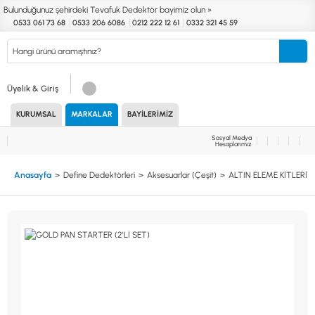
Bulunduğunuz şehirdeki Tevafuk Dedektör bayimiz olun »
0533 061 73 68
0533 206 6086
0212 222 12 61
0332 321 45 59
Kurumsal
Markalar
Bayilerimiz
Teknik Servis
İletişim
Üyelik & Giriş
KURUMSAL
MARKALAR
BAYILERIMIZ
Define
Endüstri
Güvenlik
Altın Eleme
Dedektörleri
Dedektörleri
Dedektörleri
Kitleri
Sosyal Medya
Hesaplarımız
MARKALAR
KULLANIM ALANLARI
Anasayfa
Define Dedektörleri
Aksesuarlar (Çeşit)
ALTIN ELEME KİTLERİ
XP
NUGGET DEDEKTÖRLERİ
RUTUS DEDEKTÖR
PİNPOİNTER & SCUBA
FISHER
PULSE SİSTEMLER
TEKNETICS
SU GEÇİRMEZ DEDEKTÖRLER
MINELAB
TEK PARA & HOBİ DEDEKTÖRLERİ
GARRETT
YENİ BAŞLAYANLAR İÇİN
NOKTA
LORENZ
DETECH
AKSESUARLAR (ÇEŞİT)
AKSESUARLAR (MARKA)