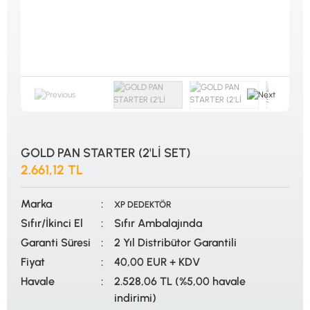
ALTIN ELEME KİTLERİ
XP
ANA ÜNİTELER
RUTUS DEDEKTÖR
ARAMA BAŞLIKLARI
FISHER
BAŞLIK KORUMA KILIFLARI
TEKNETICS
BATARYA, PİL ve ŞARJ ALETLERİ
MINELAB
KULAKLIKLAR VE KULAKLIK BAĞLANTI
GARRETT
AKSESUARLARI
NOKTA
ŞAFTLAR VE ŞAFT AKSESUARLARI
DETECH
SU ALTI VE DİĞER AKSESUARLAR
TAŞIMA ÇANTASI &BULUNTU KESESİ &
KILIFLAR
GOLD PAN STARTER (2'Lİ SET)
2.661,12 TL
KONYA Showroom
İSTANBUL Showroom
İhasaniye Mahallesi Vatan Caddesi Adalhan
H.Rıfat PAşa Mah. Yüzer Havuz Sk. Perpa
İş Hanı 15/704 Selçuklu/KONYA
Ticaret Merkezi B Blok Kat: 5 No: 160 Şişli/
Marka
İSTANBUL
XP DEDEKTÖR
Sıfır/İkinci El
Sıfır Ambalajında
Garanti Süresi
2 Yıl Distribütor Garantili
Fiyat
40,00 EUR + KDV
Havale
2.528,06 TL (%5,00 havale
indirimi)