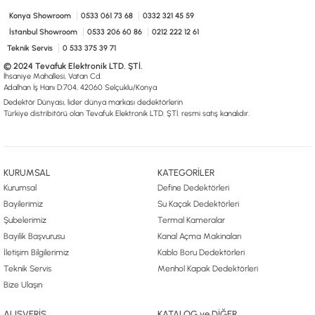
Konya Showroom
0533 061 73 68
0332 321 45 59
İstanbul Showroom
0533 206 60 86
0212 222 12 61
Teknik Servis
0 533 375 39 71
© 2024 Tevafuk Elektronik LTD. ŞTİ.
İhsaniye Mahallesi, Vatan Cd.
Adalhan İş Hanı D:704, 42060 Selçuklu/Konya
Dedektör Dünyası, lider dünya markası dedektörlerin
Türkiye distribitörü olan Tevafuk Elektronik LTD. ŞTİ. resmi satış kanalıdır.
KURUMSAL
KATEGORİLER
Kurumsal
Define Dedektörleri
Bayilerimiz
Su Kaçak Dedektörleri
Şubelerimiz
Termal Kameralar
Bayilik Başvurusu
Kanal Açma Makinaları
İletişim Bilgilerimiz
Kablo Boru Dedektörleri
Teknik Servis
Menhol Kapak Dedektörleri
Bize Ulaşın
ALIŞVERİŞ
KATALOG ve DİĞER