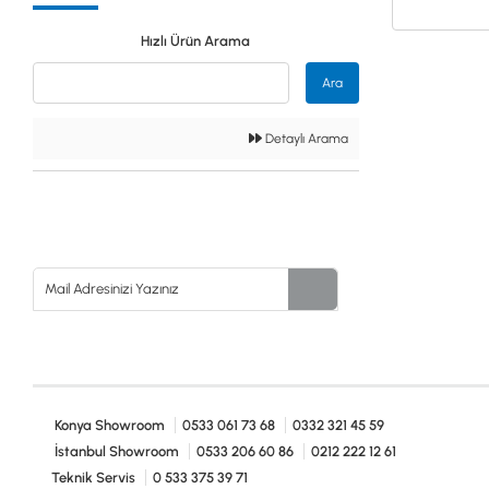
Güvenlik
Hızlı Ürün Arama
Dedektörleri
Ara
Detaylı Arama
Altın Eleme
Kitleri
0533 061 73 68
0533 206 6086
0212 222 12 61
0332 321 45 59
Konya Showroom
0533 061 73 68
0332 321 45 59
İstanbul Showroom
0533 206 60 86
0212 222 12 61
Teknik Servis
0 533 375 39 71