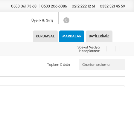
0533 061 73 68
0533 206 6086
0212 222 12 61
0332 321 45 59
Üyelik & Giriş
0
Sosyal Medya
Hesaplarımız
KURUMSAL
MARKALAR
BAYILERIMIZ
Sosyal Medya
Hesaplarımız
KONYA Showroom
UARLAR (MARKA)
Toplam 0 ürün
İhasaniye Mahallesi Vatan Caddesi
Adalhan İş Hanı 15/704 Selçuklu/KONYA
DEDEKTÖR
ICS
B
T
H
İSTANBUL Showroom
H.Rıfat PAşa Mah. Yüzer Havuz Sk. Perpa
Ticaret Merkezi B Blok Kat: 5 No: 160 Şişli/