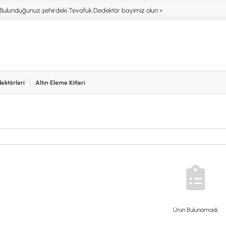
Bulunduğunuz şehirdeki Tevafuk Dedektör bayimiz olun »
ektörleri
Altın Eleme Kitleri
işim
NIM ALANLARI
AKSESUARLAR (ÇEŞİT)
AKSES
T DEDEKTÖRLERİ
ALTIN ELEME KİTLERİ
XP
NTER & SCUBA
ANA ÜNİTELER
RUTUS 
SİSTEMLER
ARAMA BAŞLIKLARI
FISHER
İRMEZ DEDEKTÖRLER
BAŞLIK KORUMA KILIFLARI
TEKNET
RA & HOBİ DEDEKTÖRLERİ
BATARYA, PİL ve ŞARJ ALETLERİ
MINELA
AŞLAYANLAR İÇİN
KULAKLIKLAR VE KULAKLIK
GARRET
BAĞLANTI AKSESUARLARI
NOKTA
ŞAFTLAR VE ŞAFT AKSESUARLARI
DETEC
SU ALTI VE DİĞER AKSESUARLAR
Ürün Bulunamadı.
TAŞIMA ÇANTASI &BULUNTU KESESİ
& KILIFLAR