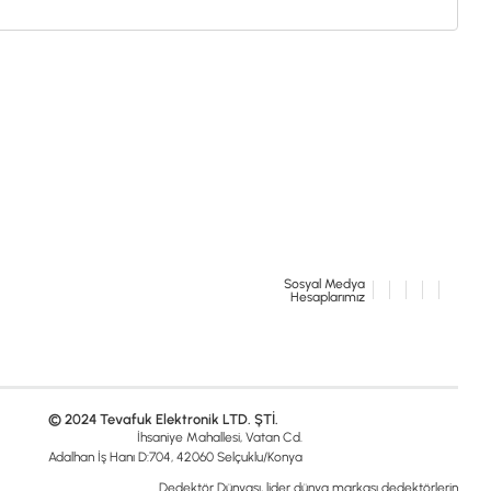
İSTANBUL
© 2024 Tevafuk Elektronik LTD. ŞTİ.
Sosyal Medya
Dedektör Dünyası, lider dünya markası dedektörlerin
Hesaplarımız
Türkiye distribitörü olan Tevafuk Elektronik LTD. ŞTİ. resmi satış kanalıdır.
© 2024 Tevafuk Elektronik LTD. ŞTİ.
İhsaniye Mahallesi, Vatan Cd.
Adalhan İş Hanı D:704, 42060 Selçuklu/Konya
Dedektör Dünyası, lider dünya markası dedektörlerin