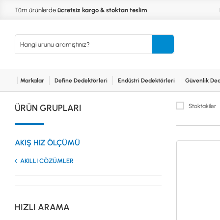
Tüm ürünlerde
ücretsiz kargo & stoktan teslim
Markalar
Define Dedektörleri
Endüstri Dedektörleri
Güvenlik Ded
Kurumsal
Markalar
Bayilerimiz
Teknik Servis
İlet
MARKALAR
KULLA
ÜRÜN GRUPLARI
Stoktakiler
XP
NUGGE
RUTUS DEDEKTÖR
PİNPOİ
Define
FISHER
PULSE 
Dedektörleri
AKIŞ HIZ ÖLÇÜMÜ
TEKNETICS
SU GEÇ
MINELAB
TEK PA
AKILLI CÖZÜMLER
GARRETT
YENİ B
NOKTA
Endüstri
Dedektörleri
LORENZ
DETECH
HIZLI ARAMA