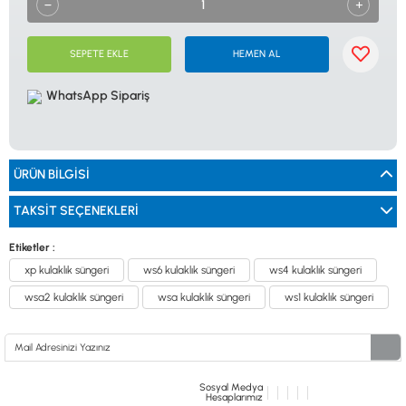
0533 061 73 68
0533 206 6086
0212 222 12 61
0332 321 45 59
© 2024 Tevafuk Elektronik LTD. ŞTİ.
Dedektör Dünyası, lider dünya markası dedektörlerin
SEPETE EKLE
HEMEN AL
Türkiye distribitörü olan Tevafuk Elektronik LTD. ŞTİ. resmi satış kanalıdır.
WhatsApp Sipariş
ÜRÜN BILGISI
TAKSIT SEÇENEKLERI
Etiketler :
xp kulaklık süngeri
ws6 kulaklık süngeri
ws4 kulaklık süngeri
wsa2 kulaklık süngeri
wsa kulaklık süngeri
ws1 kulaklık süngeri
Sosyal Medya
Hesaplarımız