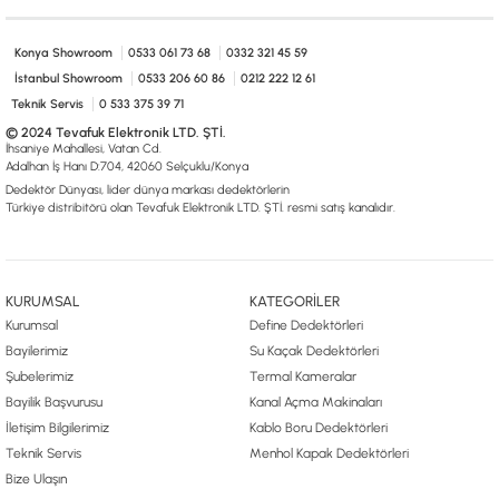
Konya Showroom
0533 061 73 68
0332 321 45 59
İstanbul Showroom
0533 206 60 86
0212 222 12 61
Teknik Servis
0 533 375 39 71
© 2024 Tevafuk Elektronik LTD. ŞTİ.
İhsaniye Mahallesi, Vatan Cd.
Adalhan İş Hanı D:704, 42060 Selçuklu/Konya
Dedektör Dünyası, lider dünya markası dedektörlerin
Türkiye distribitörü olan Tevafuk Elektronik LTD. ŞTİ. resmi satış kanalıdır.
KURUMSAL
KATEGORİLER
Kurumsal
Define Dedektörleri
Bayilerimiz
Su Kaçak Dedektörleri
Şubelerimiz
Termal Kameralar
Bayilik Başvurusu
Kanal Açma Makinaları
İletişim Bilgilerimiz
Kablo Boru Dedektörleri
Teknik Servis
Menhol Kapak Dedektörleri
Bize Ulaşın