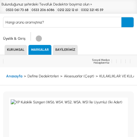
Bulunduğunuz şehirdeki Tevafuk Dedektör bayimiz olun »
0533 061 73 68
0533 206 6086
0212 222 12 61
0332 321 45 59
Kurumsal
Markalar
Bayilerimiz
Teknik Servis
İletişim
Üyelik & Giriş
KURUMSAL
MARKALAR
BAYILERIMIZ
Define
Endüstri
Güvenlik
Altın Eleme
Dedektörleri
Dedektörleri
Dedektörleri
Kitleri
Sosyal Medya
Hesaplarımız
MARKALAR
KULLANIM ALANLARI
Anasayfa
Define Dedektörleri
Aksesuarlar (Çeşit)
KULAKLIKLAR VE KULA
XP
NUGGET DEDEKTÖRLERİ
RUTUS DEDEKTÖR
PİNPOİNTER & SCUBA
FISHER
PULSE SİSTEMLER
TEKNETICS
SU GEÇİRMEZ DEDEKTÖRLER
MINELAB
TEK PARA & HOBİ DEDEKTÖRLERİ
GARRETT
YENİ BAŞLAYANLAR İÇİN
NOKTA
LORENZ
DETECH
AKSESUARLAR (ÇEŞİT)
AKSESUARLAR (MARKA)