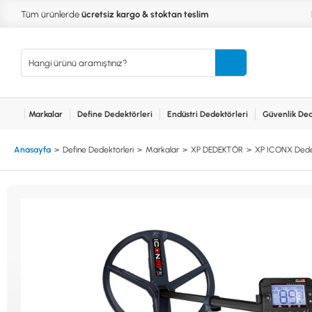
Tüm ürünlerde
ücretsiz kargo & stoktan teslim
Markalar
Define Dedektörleri
Endüstri Dedektörleri
Güvenlik Ded
Kurumsal
Markalar
Bayilerimiz
Teknik Servis
İlet
MARKALAR
KULLA
Anasayfa
Define Dedektörleri
Markalar
XP DEDEKTÖR
XP ICONX Dedek
XP
NUGGE
RUTUS DEDEKTÖR
PİNPOİ
Define
FISHER
PULSE 
Dedektörleri
TEKNETICS
SU GEÇ
MINELAB
TEK PA
GARRETT
YENİ B
NOKTA
Endüstri
Dedektörleri
LORENZ
DETECH