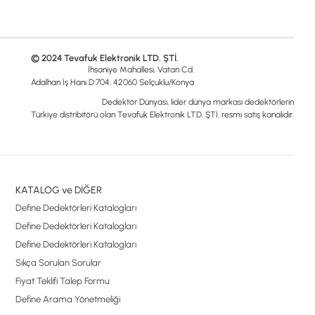
© 2024 Tevafuk Elektronik LTD. ŞTİ.
İhsaniye Mahallesi, Vatan Cd.
Adalhan İş Hanı D:704, 42060 Selçuklu/Konya
Dedektör Dünyası, lider dünya markası dedektörlerin
Türkiye distribitörü olan Tevafuk Elektronik LTD. ŞTİ. resmi satış kanalıdır.
KATALOG ve DİĞER
Define Dedektörleri Katalogları
Define Dedektörleri Katalogları
Define Dedektörleri Katalogları
Sıkça Sorulan Sorular
Fiyat Teklifi Talep Formu
Define Arama Yönetmeliği