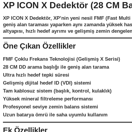
XP ICON X Dedektör (28 CM Baş
XP ICON X Dedektör, XP’nin yeni nesil FMF (Fast Multi 
geniş alan taraması yaparken aynı zamanda yüksek hassa
altyapısı, hızlı hedef ayrımı ve gelişmiş zemin dengele
Öne Çıkan Özellikler
FMF Çoklu Frekans Teknolojisi (Gelişmiş X Serisi)
28 CM DD arama başlığı ile geniş alan tarama
Ultra hızlı hedef tepki süresi
Gelişmiş dijital hedef ID (VDI) sistemi
Tam kablosuz sistem (başlık, kontrol, kulaklık)
Yüksek mineral filtreleme performansı
Profesyonel seviye zemin balans sistemi
Uzun batarya ömrü ile saha uyumlu kullanım
Ek Özellikler