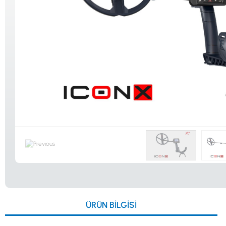
Güvenlik
Dedektörleri
Altın Eleme
Kitleri
0533 061 73 68
0533 206 6086
0212 222 12 61
0332 321 45 59
ÜRÜN BILGISI