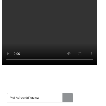
TEKNİK ÖZELLİKLER - XP ICON X Dedektör (28 CM Başl
Ürün Tipi
Profesyonel üs
Teknoloji
Gelişmiş FMF 