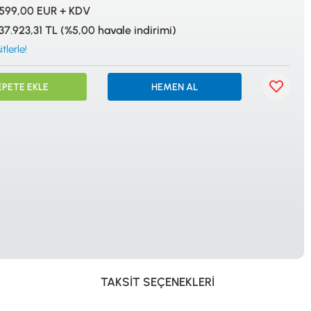
İSTANBUL
599,00 EUR + KDV
37.923,31 TL (%5,00 havale indirimi)
tlerle!
EPETE EKLE
HEMEN AL
© 2024 Tevafuk Elektronik LTD. ŞTİ.
Dedektör Dünyası, lider dünya markası dedektörlerin
Türkiye distribitörü olan Tevafuk Elektronik LTD. ŞTİ. resmi satış kanalıdır.
TAKSIT SEÇENEKLERI